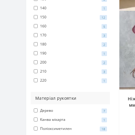
140
1
150
12
160
5
170
3
180
2
190
1
200
2
210
3
220
1
Матеріал рукоятки
Ні
мм
Дерево
7
Канва мікарта
1
Поліоксиметилен
18