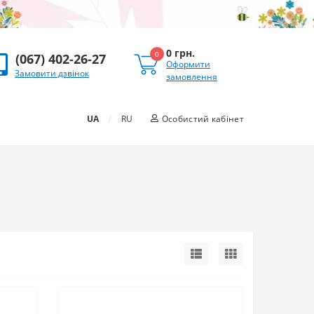
0 грн.
0
(067) 402-26-27
Оформити
Замовити дзвінок
замовлення
/
UA
RU
Особистий кабінет