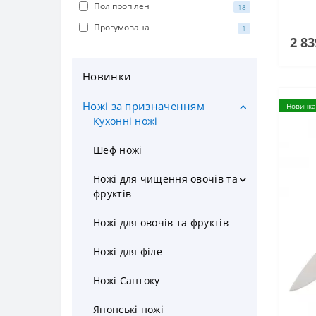
Поліпропілен
18
Прогумована
1
2 83
Новинки
Ножі за призначенням
Новинка
Кухонні ножі
Шеф ножі
Ножі для чищення овочів та
фруктів
Ніж для томатів
Ножі для овочів та фруктів
Набір ножів для чистки овочів
Ножі для філе
Овочечистка
Ножі Сантоку
Японські ножі