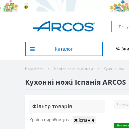
Каталог
% Зн
Ножі Arcos
Ножі за призначенням
Кухонні ножі
Кухонні ножі Іспанія ARCOS
Фiльтр товарiв
Країна виробництва:
Іспанія
Новинка