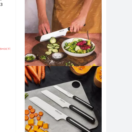
23
вностi