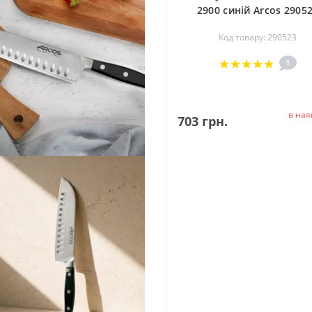
2900 синій Arcos 2905
Код товару: 290523
1
в ная
703 грн.