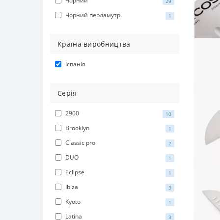
Чорний
29
Чорний перламутр
1
Країна виробництва
Іспанія
Серія
2900
10
Brooklyn
1
Classic pro
2
DUO
1
Eclipse
1
Ibiza
3
Kyoto
1
Latina
3