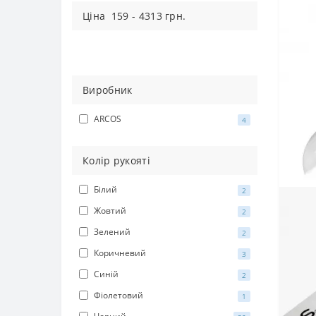
Цiна
159
-
4313
грн.
Виробник
ARCOS
4
Колір рукояті
Білий
2
Жовтий
2
Зелений
2
Коричневий
3
Синій
2
Фіолетовий
1