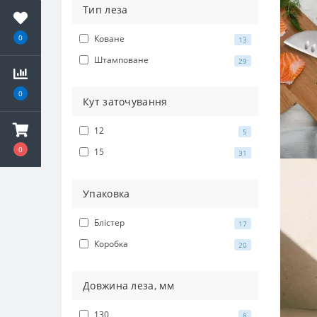
Тип леза
Коване
0
13
Штамповане
29
0
Кут заточування
12
5
0
15
31
Упаковка
Блістер
17
Коробка
20
Довжина леза, мм
130
8