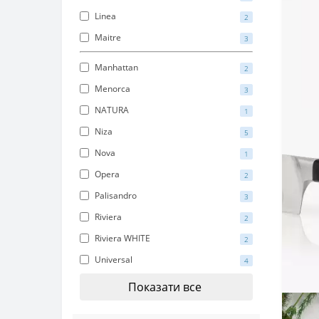
Linea
2
Maitre
3
Manhattan
2
Menorca
3
NATURA
1
Niza
5
Nova
1
Opera
2
Palisandro
3
Riviera
2
Riviera WHITE
2
Universal
4
Показати все