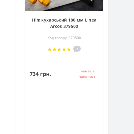
Ніж кухарський 180 мм Linea
Arcos 379500
Код товару: 379500
1
немає в
734 грн.
наявностi