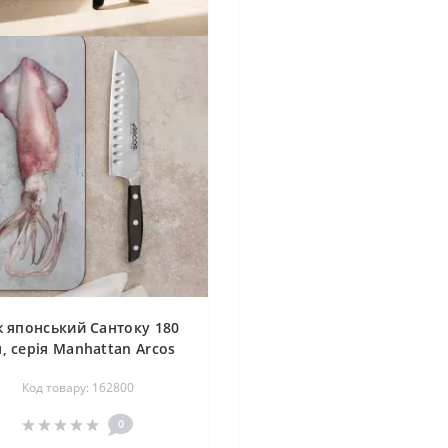
ж японський Сантоку 180
, серія Manhattan Arcos
162800
Код товару: 162800
0