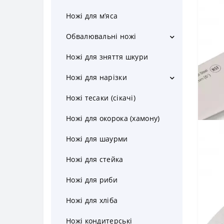
Ножі для м’яса
Обвалювальні ножі
Обвалочні ножі для м'яса
Ножі для зняття шкури
Обвалочні ножі для птиці
Ножі для нарізки
Обвалочні ножі для риби
Ніж для лосося
Ножі тесаки (сікачі)
Ножі для окорока (хамону)
Ножі для шаурми
Ножі для стейка
Ножі для риби
Ножі для хліба
Ножі кондитерські