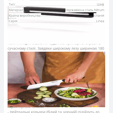
Тип:
Шеф
Матеріал:
Нержавіюча сталь Nitrum
Країна виробництва:
Іспанія
Серія:
Linea
Ніж кухарський 180 мм серії "B-Line"
- ідеальний
помічник для освоєння будь-якої кулінарної страви в
сучасному стилі. Завдяки широкому лезу шириною 180
мм та кромці з мікрозубцями він завжди забезпечує
чітке нарізання.
Кухонний ніж серії B-Line – ваш незамінний помічник у
вирішенні будь-яких кулінарних завдань.
- Його лезо з мікрозубцями відрізняється неймовірною
ріжучою здатністю, дозволяючи чітко нарізати
найрізноманітніші продукти.
- Довжина леза 180 мм дозволяє виконувати більші та
складніші розрізи.
- Сучасний дизайн з двокольоровою ручкою та
характерною лінією.
- Нейтральні кольори (білий та чорний) підійдуть до