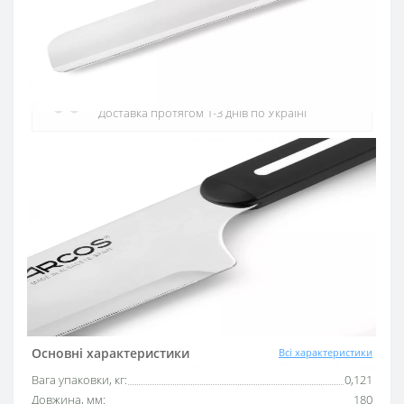
Офіційний дистриб'ютор
Офіційний дистриб'ютор ARCOS в Україні
Швидка доставка
Доставка протягом 1-3 днів по Україні
Гарантія якості
10 років гарантія на ножі
Купуй в кредит
Оплата частинами або миттєва розстрочка
від ПриватБанку
Основні характеристики
Всі характеристики
Вага упаковки, кг:
0,121
Довжина, мм:
180