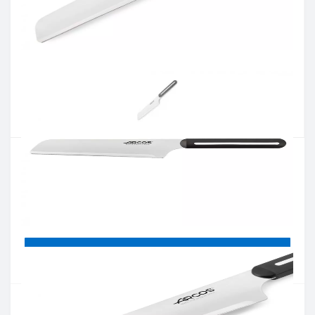
Артикул:
379500
Наявність:
немає в наявностi
Кількість:
Цiна 734 грн.
-
+
КУПИТИ