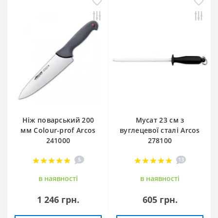
Ніж поварський 200
Мусат 23 см з
мм Сolour-prof Arcos
вуглецевої сталі Arcos
241000
278100
5
13
в наявностi
в наявностi
1 246 грн.
605 грн.