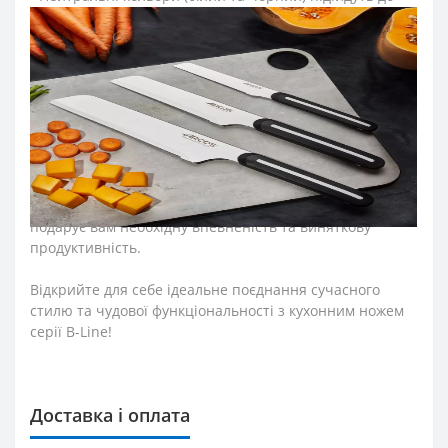
будь-якого стилю кухні.
- Запаковано у 100% перероблений картон, що
відображає нашу відданість принципам сталого
розвитку.
- Це незамінний кухонний ніж.
- Завдяки ергономічній ручці іж зручно та надійно
лежить в руці, дозволяючи працювати ефективно та
чітко.
- Чи готовите ви сімейний обід або демонструєте свої
кулінарні здібності друзям, кухонний ніж серії B-Line
подарує вам необхідну впевненість та виняткову
продуктивність.
Відкрийте для себе ідеальне поєднання сучасного
стилю та чудової функціональності з кухонним ножем
серії B-Line!
Доставка і оплата