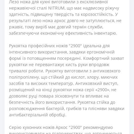
Лезо ножа для кухні виготовили з ексклюзивної
нержавіючої сталі NITRUM, що має надвисоку ріжучу
здатність, підвищену твердість та корозостійкість. У
результаті лезо ножа аркос довго не затуплюється, не
ржавіє, тому виріб має довгий термін служби,
забезпечуючи економічну ефективність інвентарю.
Рукоятка професійних ножів "2900" ідеальна для
інтенсивного використання, завдяки ергономічній
формі із потовщенням посередині. Комфортний захват
рукоятки не перевантажує кисть руки впродовж
тривалої роботи. Рукоятку виготовили з антиковзкого
поліпропілену, що стійкий до кислот, хлору, миючих
засобів та високих температур. Антиковзкий виступ,
розміщений на кінці рукоятки ножа серії «2900», не
дозволяє руці повара зісковзнути та впливає на
безпечність його використання. Рукоятка стійка до
розповсюдження бактерій, грибків та плісняви завдяки
антибактеріальній обробці.
Серію кухонних ножів Аркос "2900" рекомендуємо
використовувати на підприємствах, що дотримуються