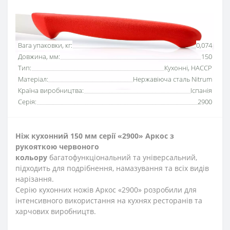
Основні характеристики
Всі характеристики
Вага упаковки, кг:
0,074
Довжина, мм:
150
Тип:
Кухонні, HACCP
Матеріал:
Нержавіюча сталь Nitrum
Країна виробництва:
Іспанія
Серія:
2900
Ніж кухонний 150 мм серії «2900» Аркос з
рукояткою червоного
кольору
багатофункціональний та універсальний,
підходить для подрібнення, намазування та всіх видів
нарізання.
Серію кухонних ножів Аркос «2900» розробили для
інтенсивного використання на кухнях ресторанів та
харчових виробництв.