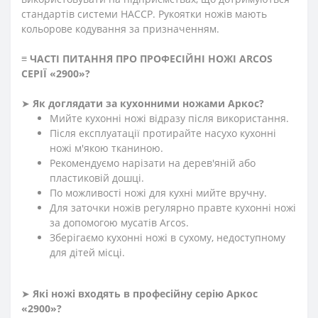
стандартів системи HACCP. Рукоятки ножів мають
кольорове кодування за призначенням.
≡
ЧАСТІ ПИТАННЯ ПРО ПРОФЕСІЙНІ НОЖІ ARCOS
СЕРІЇ «2900»
?
➤
Як доглядати за кухонними ножами Аркос?
Мийте кухонні ножі відразу після використання.
Після експлуатації протирайте насухо кухонні
ножі м'якою тканиною.
Рекомендуємо нарізати на дерев'яній або
пластиковій дошці.
По можливості ножі для кухні мийте вручну.
Для заточки ножів регулярно правте кухонні ножі
за допомогою мусатів Arcos.
Зберігаємо кухонні ножі в сухому, недоступному
для дітей місці.
➤
Які ножі входять в професійну серію Аркос
«2900»?