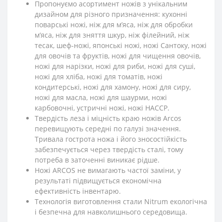
Пропонуємо асортимент ножів з унікальним
дизайном для різного призначення: кухонні
поварські ножі, ніж для м’яса, ніж для обробки
м’яса, ніж для зняття шкур, ніж філейний, ніж
тесак, шеф-ножі, японські ножі, ножі Сантоку, ножі
для овочів та фруктів, ножі для чищення овочів,
ножі для нарізки, ножі для риби, ножі для суші,
ножі для хліба, ножі для томатів, ножі
кондитерські, ножі для хамону, ножі для сиру,
ножі для масла, ножі для шаурми, ножі
карбовочні, устричні ножі, ножі HACCP.
Твердість леза і міцність краю ножів Arcos
перевищують середні по галузі значення.
Тривала гострота ножа і його зносостійкість
забезпечується через твердість сталі, тому
потреба в заточенні виникає рідше.
Ножі ARCOS не вимагають частої заміни, у
результаті підвищується економічна
ефективність інвентарю.
Технологія виготовлення стали Nitrum екологічна
і безпечна для навколишнього середовища.