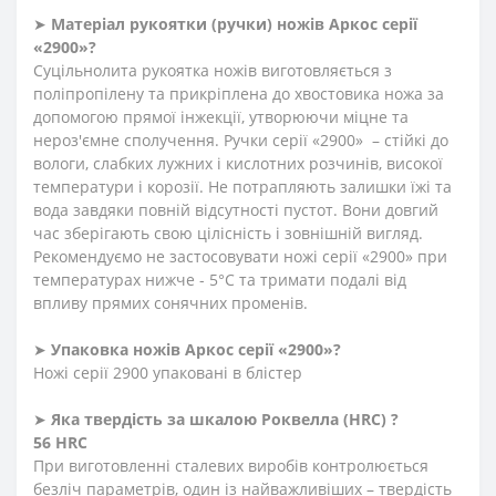
➤
Матеріал
рукоятки
(
ручки
)
ножів Аркос серії
«2900»?
Суцільнолита рукоятка ножів виготовляється з
поліпропілену та прикріплена до хвостовика ножа за
допомогою прямої інжекції, утворюючи міцне та
нероз'ємне сполучення. Ручки серії «2900» – стійкі до
вологи, слабких лужних і кислотних розчинів, високої
температури і корозії. Не потрапляють залишки їжі та
вода завдяки повній відсутності пустот. Вони довгий
час зберігають свою цілісність і зовнішній вигляд.
Рекомендуємо не застосовувати ножі серії «2900» при
температурах нижче - 5°С та тримати подалі від
впливу прямих сонячних променів.
➤
Упаковка ножів Аркос серії «2900»?
Ножі серії 2900 упаковані в блістер
➤
Яка твердість
за
шкалою
Роквелла
(HRC)
?
56 HRC
При виготовленні сталевих виробів контролюється
безліч параметрів, один із найважливіших – твердість