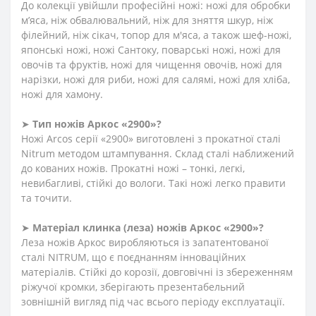
До колекції увійшли професійні ножі: ножі для обробки
м’яса, ніж обвалювальний, ніж для зняття шкур, ніж
філейний, ніж сікач, топор для м'яса, а також шеф-ножі,
японські ножі, ножі Сантоку, поварські ножі, ножі для
овочів та фруктів, ножі для чищення овочів, ножі для
нарізки, ножі для риби, ножі для салямі, ножі для хліба,
ножі для хамону.
➤
Тип ножів Аркос «2900»?
Ножі Arcos серії «2900» виготовлені з прокатної сталі
Nitrum методом штампування. Склад сталі наближений
до кованих ножів. Прокатні ножі – тонкі, легкі,
невибагливі, стійкі до вологи. Такі ножі легко правити
та точити.
➤
Матеріал клинка (леза) ножів Аркос «2900»?
Леза ножів Аркос виробляються із запатентованої
сталі NITRUM, що є поєднанням інноваційних
матеріалів. Стійкі до корозії, довговічні із збереженням
ріжучої кромки, зберігають презентабельний
зовнішній вигляд під час всього періоду експлуатації.