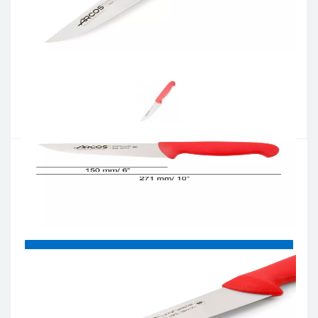
Артикул:
290522
Наявність:
Є в наявності
Кількість:
Цiна 703 грн.
-
+
КУПИТИ
Купити в один клік
Введіть номер телефону і ми передзвонимо