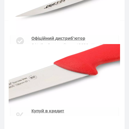
Купити
Офіційний дистриб'ютор
Офіційний дистриб'ютор ARCOS в Україні
Швидка доставка
Доставка протягом 1-3 днів по Україні
Гарантія якості
10 років гарантія на ножі
Купуй в кредит
Оплата частинами або миттєва розстрочка
від ПриватБанку