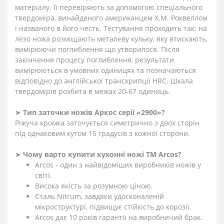
матеріалу. Її перевіряють за допомогою спеціального
твердоміра, винайденого американцем Х.М. Роквеллом
і названого в його честь. Тестування проходить так: на
лезо ножа розміщають металеву кульку, яку втискають,
вимірюючи поглиблення що утворилося. Після
закінчення процесу поглиблення, результати
вимірюються в умовних одиницях та позначаються
відповідно до англійської транскрипції HRC. Шкала
твердомірів розбита в межах 20-67 одиниць.
➤
Тип заточки ножів Аркос серії «2900»?
Ріжуча кромка заточується симетрично з двох сторін
під однаковим кутом 15 градусів з кожної сторони.
➤
Чому варто купити кухонні ножі ТМ Arcos?
Arcos - один з найвідоміших виробників ножів у
світі.
Висока якість за розумною ціною.
Сталь Nitrum, завдяки удосконаленій
мікроструктурі, підвищує стійкість до корозії.
Arcos дає 10 років гарантії на виробничий брак.