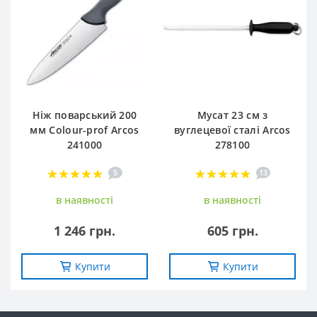
Ніж поварський 200
Мусат 23 см з
мм Сolour-prof Arcos
вуглецевої сталі Arcos
241000
278100
5
13
в наявностi
в наявностi
1 246 грн.
605 грн.
Купити
Купити