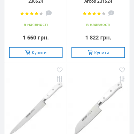
230524
Arcos 231524
1
2
в наявностi
в наявностi
1 660 грн.
1 822 грн.
Купити
Купити