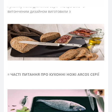
Рукоятку ножа для хліба серії «
Рів’єра Біла
» з
витонченим дизайном виготовили з
поліоксиметиленових накладок, які не створюють
щілин та запобігають проникненню мікроскопічних
елементів їжі. Закріплюють конструкцію рукоятки
ножів для нарізання хліба міцні металеві заклепки, що
сприяють довготривалій роботі з ножем на кухні.
Больстер розташовується на передній частині
рукоятки ножа та зменшує навантаження на руку
повара під час нарізання. Рукоятка пройшла
антибактеріальну обробку, стійка до кислот, хлору,
миючих засобів та високих температур.
≡
ЧАСТІ ПИТАННЯ ПРО КУХОННІ НОЖІ ARCOS СЕРІЇ
RIVIERA WHITE?
➤
Як доглядати за кухонними ножами Аркос?
Мийте кухонні ножі відразу після використання.
Після експлуатації протирайте насухо кухонні
ножі м'якою тканиною.
Рекомендуємо нарізати на дерев'яній або