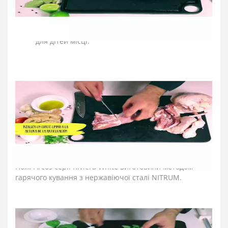
пластиковій дошці.
По можливості ножі для кухні мийте вручну.
Зберігайте кухонні ножі в сухому, недоступному
для дітей місці.
➤
Які ножі входять до серії Аркос
Riviera White
?
До колекції увійшли ножі для обробки м’яса, ніж
обвалювальний, ніж філейний, шеф-ножі, японські
ножі, ножі Сантоку, поварські ножі, ножі для овочів та
фруктів, ножі для чищення овочів, ножі для нарізки,
ножі для томатів, ножі для риби, ножі для хліба, ножі
для хамону, ножі для сиру.
➤
Тип ножів Аркос
Riviera White
?
Ножі Arcos серії Riviera White виготовили методом
гарячого кування з нержавіючої сталі NITRUM.
Вуглецеву сталь спочатку нагрівають, а потім кують,
надаючи форму професійному ножу. Кухонні ножі
згодом охолоджують азотом, термічно обробляють,
шліфують і полірують. На кінцевому етапі вставляють