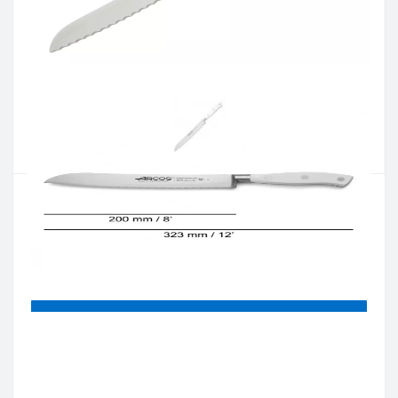
Артикул:
231324
Наявність:
Є в наявності
Кількість:
Цiна 2 301 грн.
-
+
КУПИТИ
Купити в один клік
Введіть номер телефону і ми передзвонимо