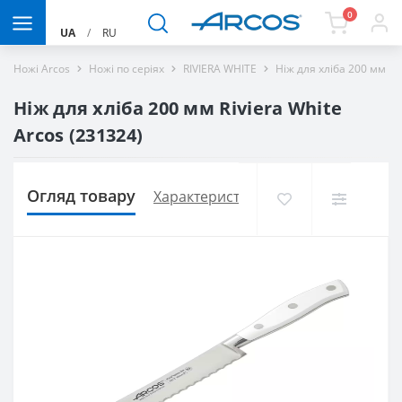
0
UA
/
RU
Ножі Arcos
Ножі по серіях
RIVIERA WHITE
Ніж для хліба 200 мм Ri
Ніж для хліба 200 мм Riviera White
Arcos (231324)
Огляд товару
Характеристики
Доставка і оплат