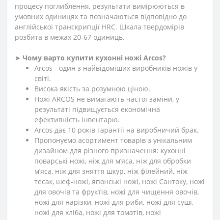
процесу поглиблення, результати вимірюються в
умовних одиницях та позначаються відповідно до
англійської транскрипції HRC. Шкала твердомірів
розбита в межах 20-67 одиниць.
➤
Чому варто купити кухонні ножі Arcos?
Arcos - один з найвідоміших виробників ножів у
світі.
Висока якість за розумною ціною.
Ножі ARCOS не вимагають частої заміни, у
результаті підвищується економічна
ефективність інвентарю.
Arcos дає 10 років гарантії на виробничий брак.
Пропонуємо асортимент товарів з унікальним
дизайном для різного призначення: кухонні
поварські ножі, ніж для м’яса, ніж для обробки
м’яса, ніж для зняття шкур, ніж філейний, ніж
тесак, шеф-ножі, японські ножі, ножі Сантоку, ножі
для овочів та фруктів, ножі для чищення овочів,
ножі для нарізки, ножі для риби, ножі для суші,
ножі для хліба, ножі для томатів, ножі