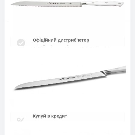
Купити
Офіційний дистриб'ютор
Офіційний дистриб'ютор ARCOS в Україні
Швидка доставка
Доставка протягом 1-3 днів по Україні
Гарантія якості
10 років гарантія на ножі
Купуй в кредит
Оплата частинами або миттєва розстрочка
від ПриватБанку