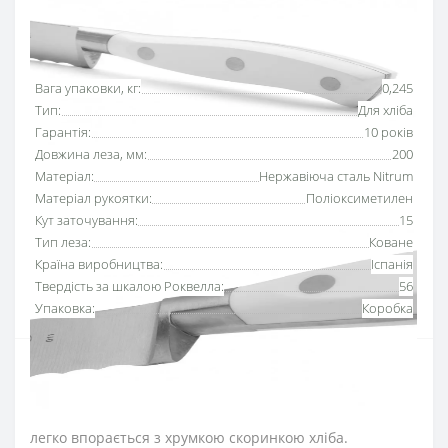
Основні характеристики
Всі характеристики
Вага упаковки, кг:
0,245
Тип:
Для хліба
Гарантія:
10 років
Довжина леза, мм:
200
Матеріал:
Нержавіюча сталь Nitrum
Матеріал рукоятки:
Поліоксиметилен
Кут заточування:
15
Тип леза:
Коване
Країна виробництва:
Іспанія
Твердість за шкалою Роквелла:
56
Упаковка:
Коробка
Ніж для хліба 200 мм серії
«Рів’єра Біла»
Аркос з
білою рукояткою та
серейторним лезом
чітко
нарізає, не шматує м’якоть та не залишає крихт, тому
легко впорається з хрумкою скоринкою хліба.