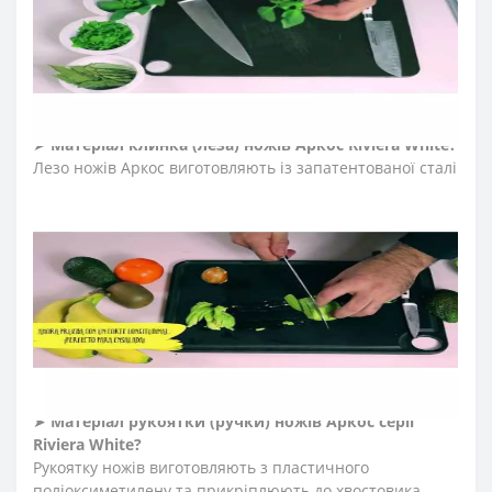
рукоятку. Готові ковані ножі не мають небажаних
зварних швів, склеєних або порожніх ділянок.
Натомість ножам виготовленим методом гарячого
кування характерна висока механічна міцність,
стійкість до поломок та окислень.
➤
Матеріал клинка (леза) ножів Аркос
Riviera White
?
Лезо ножів Аркос виготовляють із запатентованої сталі
NITRUM, поєднуючи інноваційні матеріали для клинка
кухонного ножа. Неперевершену гостроту леза
створюють за технологією «шовковий край». Саме
вона дозволила досягти в кінцевому рахунку ідеальної
гостроти ножа і тривалої ріжучої здатності. Клинок зі
сталі NITRUM зберігає привабливий зовнішній вигляд
під час всього періоду експлуатації, йому характерна
стійкість до корозії, довговічність у процесі постійного
використання.
➤
Матеріал
рукоятки
(
ручки
)
ножів Аркос серії
Riviera White
?
Рукоятку ножів виготовляють з пластичного
поліоксиметилену та прикріплюють до хвостовика