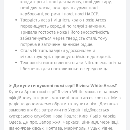
кондитерські, ножі для хамону, ножі для сиру,
ножі для масла, ножі для шаурми, ножі
карбовочні, устричні ножі, ножі HACCP.
Твердість леза і міцність краю ножів Arcos
перевищують середні по галузі значення.
Тривала гострота ножа і його зносостійкість
забезпечується через твердість сталі, тому
потреба в заточенні виникає рідше.
Сталь Nitrum, завдяки удосконаленій
мікроструктурі, підвищує стійкість до корозії.
Технологія виготовлення стали Nitrum екологічна
і безпечна для навколишнього середовища.
➤
Де купити кухонні ножі
серії
Riviera White
Arcos?
Купити Аркос ножі серії Riviera White можна в нашому
офіційному інтернет-магазині ножів arcos.com.ua. Ми з
радістю допоможемо обрати та купити ніж. Доставка
замовлення без затримки по Україні відбувається
кур’єрською службою Нова Пошта: Київ, Львів, Харків,
Одеса, Дніпро, Запоріжжя, Черкаси, Вінниця, Чернівці,
Івано-Франківськ, Полтава, Маріуполь, Луцьк, Рівне,