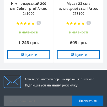
Ніж поварський 200
Мусат 23 см з
мм Сolour-prof Arcos
вуглецевої сталі Arcos
241000
278100
5
13
в наявностi
в наявностi
1 246 грн.
605 грн.
Купити
Купити
Хочете дізнаватися першим про акції і знижки?
Підпишіться на нашу розсилку
Підписатися