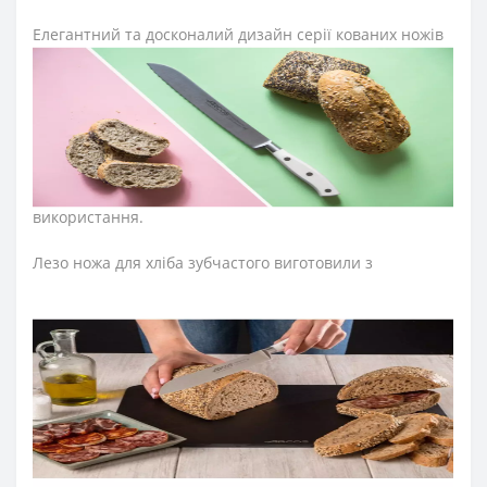
Елегантний та досконалий дизайн серії кованих ножів
Arcos Riviera White підкорив серця найвимогливіших
шеф-кухарів не тільки України, але і всього світу. Його
витончена білосніжна ручка та довершений дизайн
леза надихнуть та заохотять створити страви різної
складності, зробивши процес готування ще кращим і
захоплюючим. Серію ножів Arcos Riviera White
розробили для професійного та домашнього
використання.
Лезо ножа для хліба зубчастого виготовили з
ексклюзивної нержавіючої сталі NITRUM, що має
надвисоку ріжучу здатність, підвищену твердість та
корозостійкість. У результаті лезо ножа arcos довго не
затуплюється, не ржавіє, тому виріб має довгий термін
служби, забезпечуючи економічну ефективність
інвентарю.
Захистом для пальців під час нарізання
служить особлива конструкція п’ятки, що розміщена на
кінці леза та робить використання ножа безпечним та
надійним.