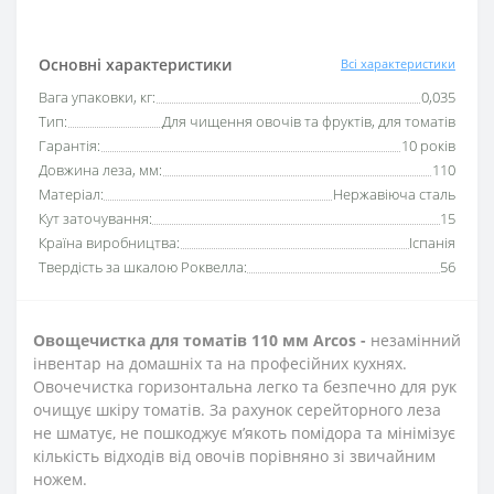
Основні характеристики
Всі характеристики
Вага упаковки, кг:
0,035
Тип:
Для чищення овочів та фруктів, для томатів
Гарантія:
10 років
Довжина леза, мм:
110
Матеріал:
Нержавіюча сталь
Кут заточування:
15
Країна виробництва:
Іспанія
Твердість за шкалою Роквелла:
56
Овощечистка для томатів 110 мм Arcos -
незамінний
інвентар на домашніх та на професійних кухнях.
Овочечистка горизонтальна легко та безпечно для рук
очищує шкіру томатів. За рахунок серейторного леза
не шматує, не пошкоджує м’якоть помідора та мінімізує
кількість відходів від овочів порівняно зі звичайним
ножем.