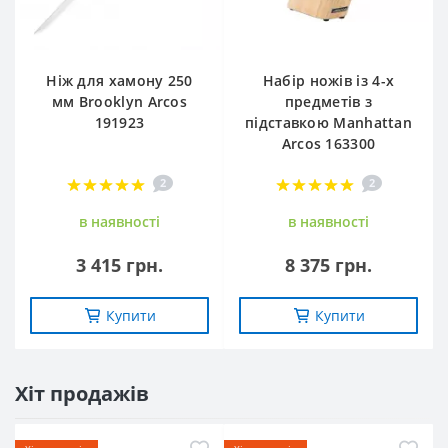
Ніж для хамону 250
Набір ножів із 4-х
мм Brooklyn Arcos
предметів з
191923
підставкою Manhattan
Arcos 163300
2
2
в наявностi
в наявностi
3 415 грн.
8 375 грн.
Купити
Купити
Хіт продажів