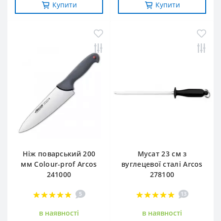
Купити
Купити
Ніж поварський 200
Мусат 23 см з
мм Сolour-prof Arcos
вуглецевої сталі Arcos
241000
278100
5
13
в наявностi
в наявностi