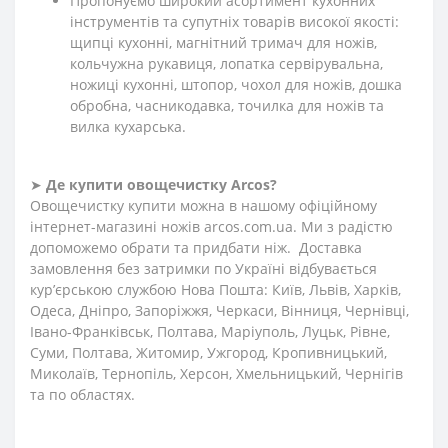
Пропонуємо широкий асортимент кухонних
інструментів та супутніх товарів високої якості:
щипці кухонні, магнітний тримач для ножів,
кольчужна рукавиця, лопатка сервірувальна,
ножиці кухонні, штопор, чохол для ножів, дошка
обробна, часникодавка, точилка для ножів та
вилка кухарська.
➤
Де купити овощечистку Arcos?
Овощечистку купити можна в нашому офіційному
інтернет-магазині ножів arcos.com.ua. Ми з радістю
допоможемо обрати та придбати ніж. Доставка
замовлення без затримки по Україні відбувається
кур’єрською службою Нова Пошта: Київ, Львів, Харків,
Одеса, Дніпро, Запоріжжя, Черкаси, Вінниця, Чернівці,
Івано-Франківськ, Полтава, Маріуполь, Луцьк, Рівне,
Суми, Полтава, Житомир, Ужгород, Кропивницький,
Миколаїв, Тернопіль, Херсон, Хмельницький, Чернігів
та по областях.