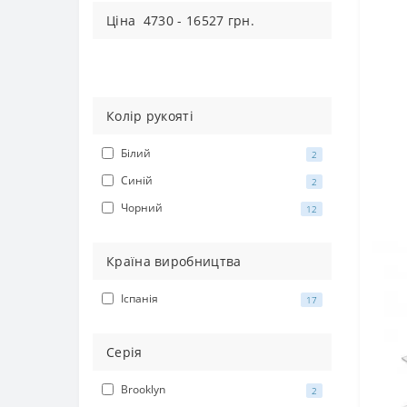
Цiна
4730
-
16527
грн.
Колір рукояті
Білий
2
Синій
2
Чорний
12
Країна виробництва
Іспанія
17
Серія
Brooklyn
2