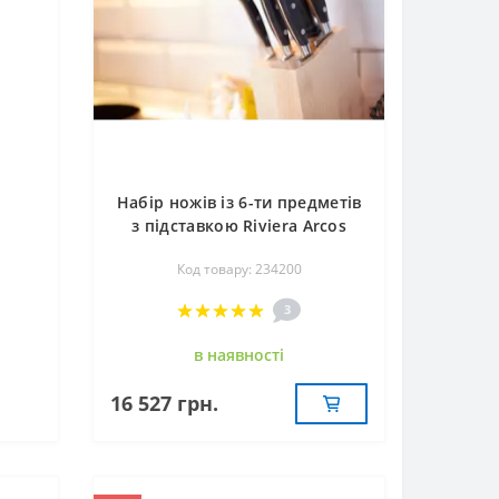
Набір ножів із 6-ти предметів
з підставкою Riviera Arcos
234200
Код товару: 234200
3
в наявностi
16 527 грн.