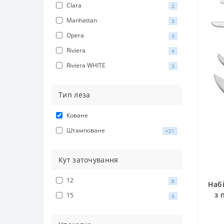
Clara
2
Manhattan
3
Opera
3
Riviera
4
Riviera WHITE
3
Тип леза
Коване
Штамповане
+21
Кут заточування
12
6
Набі
з 
15
5