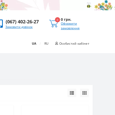
0 грн.
0
(067) 402-26-27
Оформити
Замовити дзвінок
замовлення
/
UA
RU
Особистий кабінет