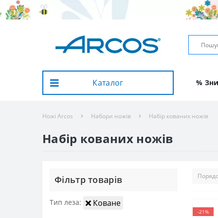
Каталог
% Зн
Ножі Arcos
Набори ножів
Набір кованих ножів
Набір кованих ножів
Фiльтр товарiв
Тип леза:
Коване
-21%