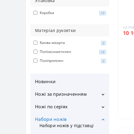
Упаковка
Коробка
17
12 754
Матеріал рукоятки
10 1
Канва мікарта
2
Поліоксиметилен
13
Поліпропілен
2
Новинки
Ножі за призначенням
Кухонні ножі
Ножі по серіях
Шеф ножі
CLARA
Набори ножів
Ножі для чищення овочів та
CLASSIC PRO
Набори ножів у підставці
фруктів