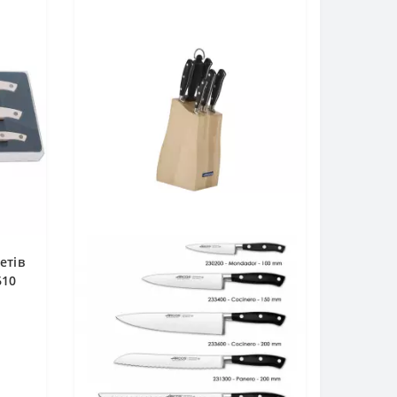
етів
610