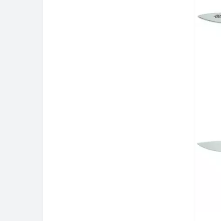
2900
DUO