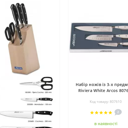
Набір ножів із 3-х предм
Riviera White Arcos 807
Код товару: 807610
2
в наявностi