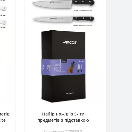
метів
Набір ножів із 5- ти
ite
предметів з підставкою
Opera Arcos 227000ВП
Код товару: 227000ВП