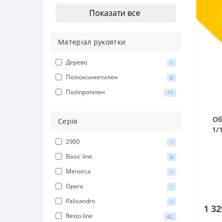
Показати все
Матеріал рукоятки
Дерево
1
Поліоксиметилен
6
Поліпропілен
17
Об
Серія
1/
2900
1
Basic line
9
Menorca
1
Opera
1
Palisandro
1
1 32
Resto line
42