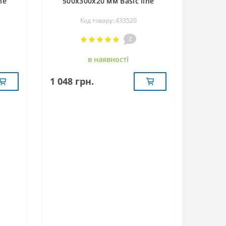
ne
500х300х20 мм Basic line
FoREST 433520
Код товару: 433520
2
в наявностi
1 048 грн.