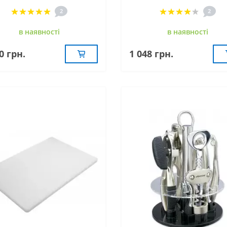
2
2
в наявностi
в наявностi
0 грн.
1 048 грн.