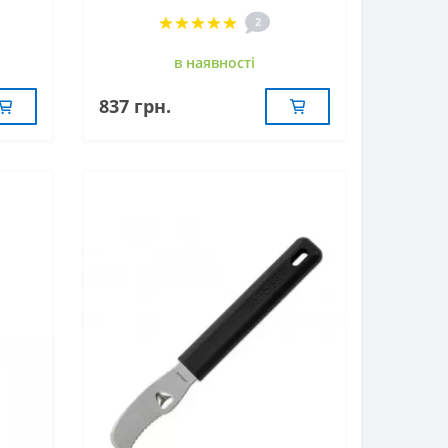
2
в наявностi
837 грн.