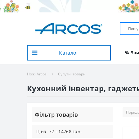
Каталог
% Зн
Ножі Arcos
Супутні товари
Кухонний інвентар, гаджети
Фiльтр товарiв
Цiна
72
-
14768
грн.