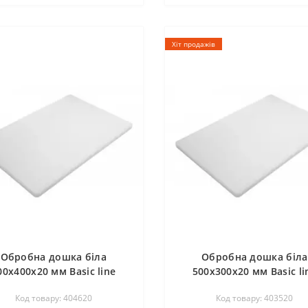
Хіт продажів
Обробна дошка біла
Обробна дошка біла
00х400х20 мм Basic line
500х300х20 мм Basic li
FoREST 404620
FoREST 403520
Код товару: 404620
Код товару: 403520