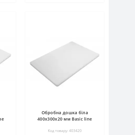
Обробна дошка біла
ne
400х300х20 мм Basic line
FoREST 403420
Код товару: 403420