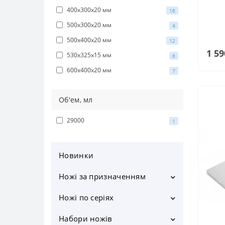
400х300х20 мм
16
500х300х20 мм
4
500х400х20 мм
12
1 59
530х325х15 мм
6
600х400х20 мм
7
Об'ем, мл
29000
1
Новинки
Ножі за призначенням
Кухонні ножі
Ножі по серіях
Шеф ножі
CLARA
Набори ножів