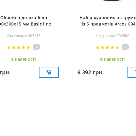
Обробна дошка біла
Набір кухонних інструме
00х300х15 мм Basic line
із 5 предметів Arcos 60
FoREST 403415
Код товару: 403415
Код товару: 604500
2
4
в наявностi
в наявностi
грн.
6 392 грн.