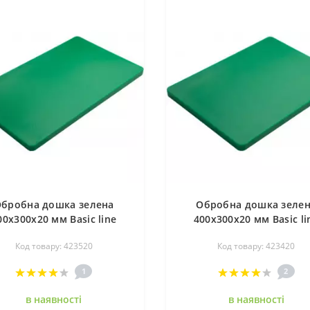
бробна дошка зелена
Обробна дошка зеле
00х300х20 мм Basic line
400х300х20 мм Basic li
FoREST 423520
FoREST 423420
Код товару: 423520
Код товару: 423420
1
2
в наявностi
в наявностi