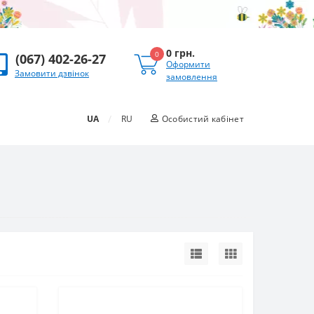
0 грн.
0
(067) 402-26-27
Оформити
Замовити дзвінок
замовлення
/
UA
RU
Особистий кабінет