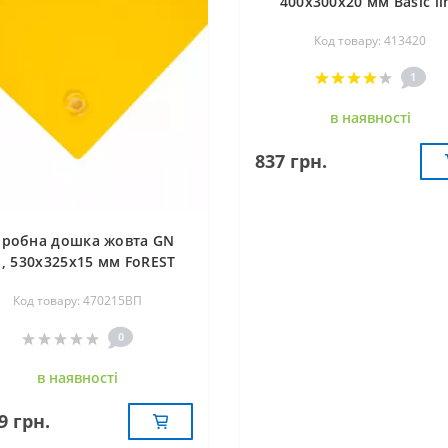
400х300х20 мм Basic li
FoREST 413420
Код товару: 413420
1
в наявностi
837 грн.
робна дошка жовта GN
1, 530х325х15 мм FoREST
470215ВП
Код товару: 470215ВП
0
в наявностi
9 грн.