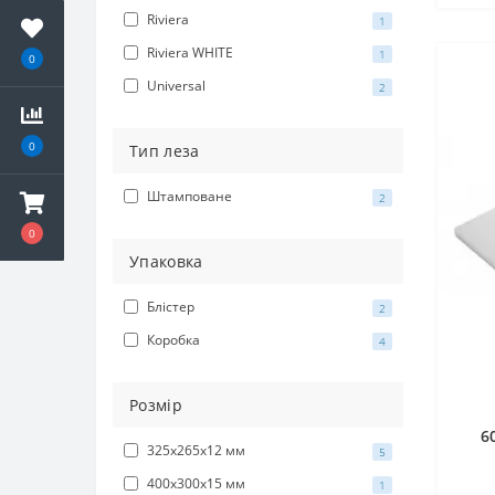
Riviera
1
Riviera WHITE
1
0
Universal
2
0
Тип леза
Штамповане
2
0
Упаковка
Блістер
2
Коробка
4
Розмір
6
325х265х12 мм
5
400х300х15 мм
1