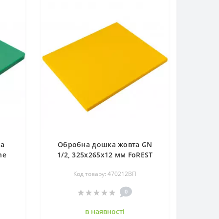
на
Обробна дошка жовта GN
ne
1/2, 325х265х12 мм FoREST
470212ВП
Код товару: 470212ВП
0
в наявностi