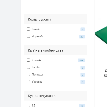
Колір рукояті
Білий
1
Чорний
20
Країна виробництва
Іспанія
108
Італія
3
О
Польща
9
5
Україна
3
Кут заточування
15
16