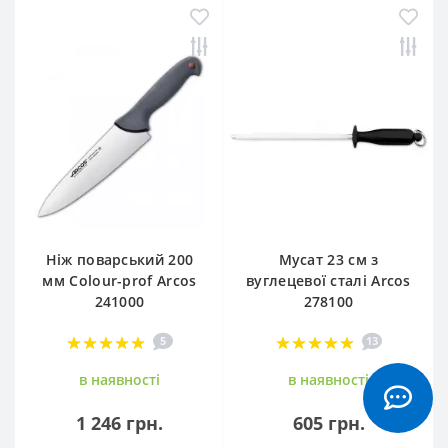
Ніж поварський 200
Мусат 23 см з
мм Сolour-prof Arcos
вуглецевої сталі Arcos
241000
278100
5
13
в наявностi
в наявностi
1 246 грн.
605 грн.