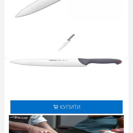
Артикул:
241200
Наявність:
Є в наявності
Кількість:
Цiна 1 534 грн.
-
+
КУПИТИ
Купити в один клік
Введіть номер телефону і ми передзвонимо