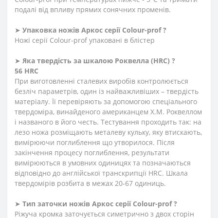
подалі від впливу прямих сонячних променів.
➤
Упаковка ножів Аркос серії Сolour-prof ?
Ножі серії Сolour-prof упаковані в блістер
➤
Яка твердість
за
шкалою
Роквелла
(HRC)
?
56 HRC
При виготовленні сталевих виробів контролюється
безліч параметрів, один із найважливіших – твердість
матеріалу. Її перевіряють за допомогою спеціального
твердоміра, винайденого американцем Х.М. Роквеллом
і названого в його честь. Тестування проходить так: на
лезо ножа розміщають металеву кульку, яку втискають,
вимірюючи поглиблення що утворилося. Після
закінчення процесу поглиблення, результати
вимірюються в умовних одиницях та позначаються
відповідно до англійської транскрипції HRC. Шкала
твердомірів розбита в межах 20-67 одиниць.
➤
Тип заточки ножів Аркос серії Сolour-prof ?
Ріжуча кромка заточується симетрично з двох сторін