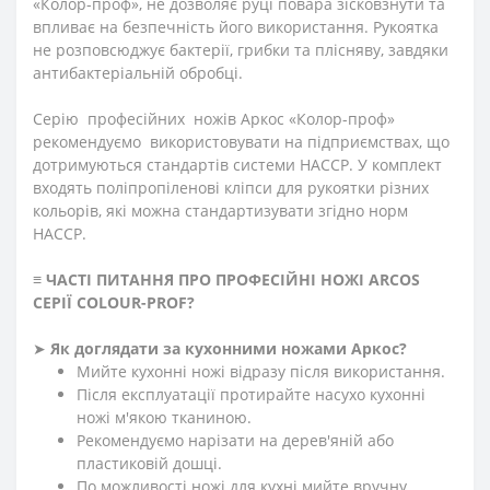
«
Колор-проф
», не дозволяє руці повара зісковзнути та
впливає на безпечність його використання.
Рукоятка
не розповсюджує бактерії, грибки та плісняву, завдяки
антибактеріальній обробці.
Серію професійних ножів Аркос «Колор-проф»
рекомендуємо використовувати на підприємствах, що
дотримуються стандартів системи HACCP. У комплект
входять поліпропіленові кліпси для рукоятки різних
кольорів, які можна стандартизувати згідно норм
НАССР.
≡
ЧАСТІ ПИТАННЯ ПРО ПРОФЕСІЙНІ НОЖІ ARCOS
СЕРІЇ
СOLOUR-PROF?
➤
Як доглядати за кухонними ножами Аркос?
Мийте кухонні ножі відразу після використання.
Після експлуатації протирайте насухо кухонні
ножі м'якою тканиною.
Рекомендуємо нарізати на дерев'яній або
пластиковій дошці.
По можливості ножі для кухні мийте вручну.