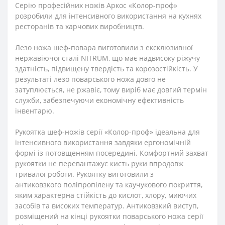
Серію професійних ножів Аркос «Колор-проф»
розробили для інтенсивного використання на кухнях
ресторанів та харчових виробництв.
Лезо ножа шеф-повара виготовили з ексклюзивної
нержавіючої сталі NITRUM, що має надвисоку ріжучу
здатність, підвищену твердість та корозостійкість. У
результаті лезо поварського ножа довго не
затуплюється, не ржавіє, тому виріб має довгий термін
служби, забезпечуючи економічну ефективність
інвентарю.
Рукоятка шеф-ножів серії «Колор-проф» ідеальна для
інтенсивного використання завдяки ергономічній
формі із потовщенням посередині. Комфортний захват
рукоятки не перевантажує кисть руки впродовж
тривалої роботи. Рукоятку виготовили з
антиковзкого поліпропілену та каучукового покриття,
яким характерна стійкість до кислот, хлору, миючих
засобів та високих температур.
Антиковзкий виступ,
розміщений на кінці рукоятки поварського ножа серії