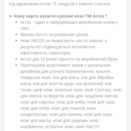
під однаковим кутом 15 градусів з кожної сторони.
➤
Чому варто купити кухонні ножі ТМ Arcos ?
Arcos - один з найвідоміших виробників ножів у
світі.
Висока якість за розумною ціною.
Ножі ARCOS не вимагають частої заміни, у
результаті підвищується економічна
ефективність інвентарю.
Arcos дає 10 років гарантії на виробничий брак.
Пропонуємо асортимент ножів з унікальним
дизайном для різного призначення: кухонні
поварські ножі, ніж для м’яса, ніж для обробки
м’яса, ніж для зняття шкур, ніж філейний, ніж
тесак, шеф-ножі, японські ножі, ножі Сантоку, ножі
для овочів та фруктів, ножі для чищення овочів,
ножі для нарізки, ножі для риби, ножі для суші,
ножі для хліба, ножі для томатів, ножі
кондитерські, ножі для хамону, ножі для сиру,
ножі для масла, ножі для шаурми, ножі
карбовочні, устричні ножі, ножі HACCP.