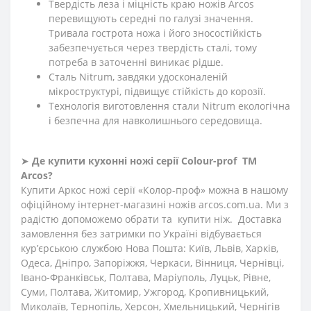
Твердість леза і міцність краю ножів Arcos
перевищують середні по галузі значення.
Тривала гострота ножа і його зносостійкість
забезпечується через твердість сталі, тому
потреба в заточенні виникає рідше.
Сталь Nitrum, завдяки удосконаленій
мікроструктурі, підвищує стійкість до корозії.
Технологія виготовлення стали Nitrum екологічна
і безпечна для навколишнього середовища.
➤
Де купити кухонні ножі
серії Сolour-prof
ТМ
Arcos?
Купити Аркос ножі серії
«Колор-проф»
можна в нашому
офіційному інтернет-магазині ножів arcos.com.ua. Ми з
радістю допоможемо обрати та купити ніж. Доставка
замовлення без затримки по Україні відбувається
кур’єрською службою Нова Пошта: Київ, Львів, Харків,
Одеса, Дніпро, Запоріжжя, Черкаси, Вінниця, Чернівці,
Івано-Франківськ, Полтава, Маріуполь, Луцьк, Рівне,
Суми, Полтава, Житомир, Ужгород, Кропивницький,
Миколаїв, Тернопіль, Херсон, Хмельницький, Чернігів