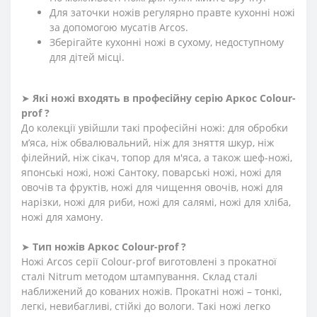
Для заточки ножів регулярно правте кухонні ножі
за допомогою мусатів Arcos.
Зберігайте кухонні ножі в сухому, недоступному
для дітей місці.
➤
Які ножі входять в професійну серію Аркос
Сolour-
prof
?
До колекції увійшли такі професійні ножі: для обробки
м’яса, ніж обвалювальний, ніж для зняття шкур, ніж
філейний, ніж сікач, топор для м'яса, а також шеф-ножі,
японські ножі, ножі Сантоку, поварські ножі, ножі для
овочів та фруктів, ножі для чищення овочів, ножі для
нарізки, ножі для риби, ножі для салямі, ножі для хліба,
ножі для хамону.
➤
Тип ножів Аркос Сolour-prof ?
Ножі Arcos серії Сolour-prof виготовлені з прокатної
сталі Nitrum методом штампування. Склад сталі
наближений до кованих ножів. Прокатні ножі – тонкі,
легкі, невибагливі, стійкі до вологи. Такі ножі легко