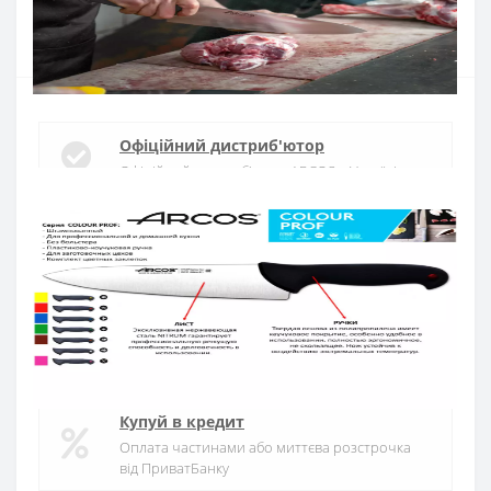
Купити
Офіційний дистриб'ютор
Офіційний дистриб'ютор ARCOS в Україні
Швидка доставка
Доставка протягом 1-3 днів по Україні
Гарантія якості
10 років гарантія на ножі
Купуй в кредит
Оплата частинами або миттєва розстрочка
від ПриватБанку