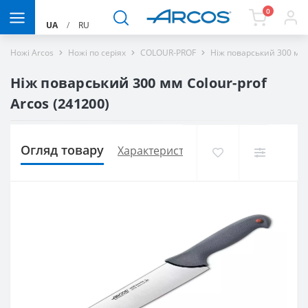
0
UA
/
RU
Ножі Arcos
Ножі по серіях
COLOUR-PROF
Ніж поварський 300 мм 
Ніж поварський 300 мм Сolour-prof
Arcos (241200)
Огляд товару
Характеристики
Доставка і оплат