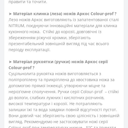
правити та точити.
➤
Матеріал клинка (леза) ножів Аркос Сolour-prof ?
Лезо ножів Аркос виготовляють із запатентованої сталі
NITRUM, поєднуючи інноваційні матеріали для клинка
кухонного ножа. Стійкі до корозії, довговічні із
збереженням ріжучої кромки, зберігають
презентабельний зовнішній вигляд під час всього
періоду експлуатації.
➤
Матеріал
рукоятки
(
ручки
)
ножів Аркос серії
Сolour-prof ?
Суцільнолита рукоятка ножів виготовляється з
поліпропілену та прикріплена до хвостовика ножа за
допомогою прямої інжекції, утворюючи міцне та
нероз'ємне сполучення. Ручки серії Сolour-prof – стійкі
до вологи, слабких лужних і кислотних розчинів,
високої температури і корозії. Не потрапляють
залишки їжі та вода завдяки повній відсутності пустот.
Вони довгий час зберігають свою цілісність і зовнішній
вигляд. Рекомендуємо не застосовувати ножі серії
Сolour-prof при температурах нижче - 5°С та тримати