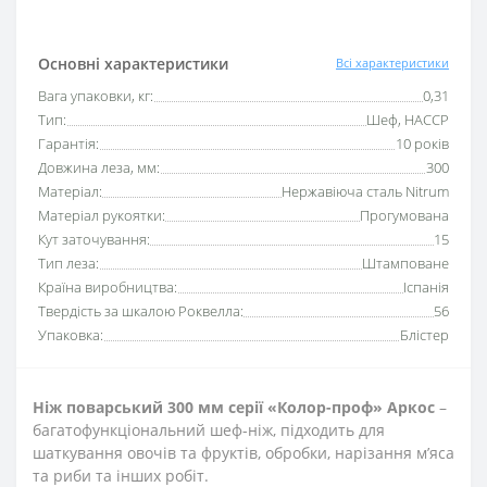
Основні характеристики
Всі характеристики
Вага упаковки, кг:
0,31
Тип:
Шеф, HACCP
Гарантія:
10 років
Довжина леза, мм:
300
Матеріал:
Нержавіюча сталь Nitrum
Матеріал рукоятки:
Прогумована
Кут заточування:
15
Тип леза:
Штамповане
Країна виробництва:
Іспанія
Твердість за шкалою Роквелла:
56
Упаковка:
Блістер
Ніж поварський 30
0 мм серії «Колор-проф» Аркос
–
багатофункціональний шеф-ніж, підходить для
шаткування овочів та фруктів, обробки, нарізання м’яса
та риби та інших робіт.