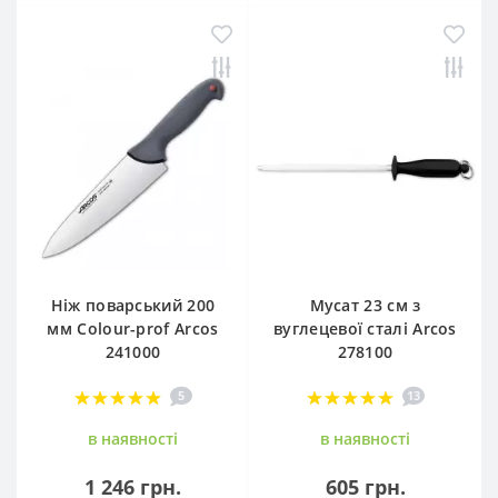
Ніж поварський 200
Мусат 23 см з
мм Сolour-prof Arcos
вуглецевої сталі Arcos
241000
278100
5
13
в наявностi
в наявностi
1 246 грн.
605 грн.