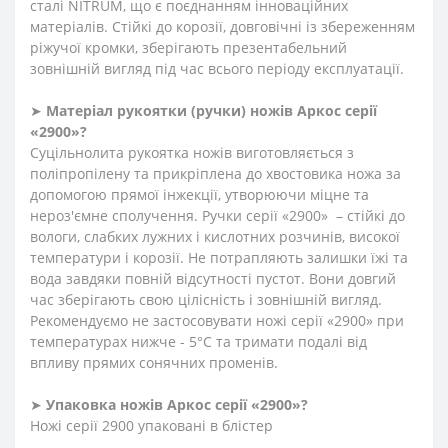
сталі NITRUM, що є поєднанням інноваційних
матеріалів. Стійкі до корозії, довговічні із збереженням
ріжучої кромки, зберігають презентабельний
зовнішній вигляд під час всього періоду експлуатації.
➤
Матеріал
рукоятки
(
ручки
)
ножів Аркос серії
«2900»?
Суцільнолита рукоятка ножів виготовляється з
поліпропілену та прикріплена до хвостовика ножа за
допомогою прямої інжекції, утворюючи міцне та
нероз'ємне сполучення. Ручки серії «2900» – стійкі до
вологи, слабких лужних і кислотних розчинів, високої
температури і корозії. Не потрапляють залишки їжі та
вода завдяки повній відсутності пустот. Вони довгий
час зберігають свою цілісність і зовнішній вигляд.
Рекомендуємо не застосовувати ножі серії «2900» при
температурах нижче - 5°С та тримати подалі від
впливу прямих сонячних променів.
➤
Упаковка ножів Аркос серії «2900»?
Ножі серії 2900 упаковані в блістер