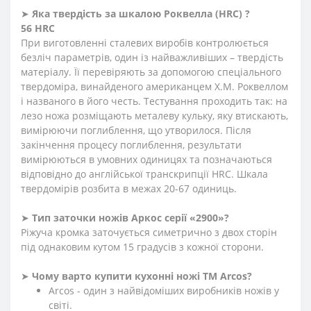
➤
Яка твердість
за
шкалою
Роквелла
(
HRC
)
?
56 HRC
При виготовленні сталевих виробів контролюється
безліч параметрів, один із найважливіших – твердість
матеріалу. Її перевіряють за допомогою спеціального
твердоміра, винайденого американцем Х.М. Роквеллом
і названого в його честь. Тестування проходить так: на
лезо ножа розміщають металеву кульку, яку втискають,
вимірюючи поглиблення
,
що утворилося. Після
закінчення процесу поглиблення, результати
вимірюються в умовних одиницях та позначаються
відповідно до англійської транскрипції HRC. Шкала
твердомірів розбита в межах 20-67 одиниць.
➤
Тип заточки ножів Аркос серії «2900»?
Ріжуча кромка заточується симетрично з двох сторін
під однаковим кутом 15 градусів з кожної сторони.
➤
Чому варто купити кухонні ножі ТМ Arcos?
Arcos - один з найвідоміших виробників ножів у
світі.