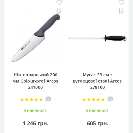
Ніж поварський 200
Мусат 23 см з
мм Сolour-prof Arcos
вуглецевої сталі Arcos
241000
278100
5
13
в наявностi
в наявностi
1 246 грн.
605 грн.