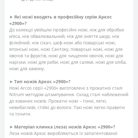
➤
Які ножі входять в професійну серію Аркос
«2900»?
До колекції увійшли професійні ножі, ніж для обробки
м’яса, ніж обвалювальний, ніж для зняття шкур, ніж
філейний, ніж сікач, шеф-ножі або поварські ножі,
японські ножі, ножі Сантоку, поварські ножі, ножі для
овочів та фруктів, ножі для чищення овочів, ножі для
нарізки, ножі для риби, ножі для салямі, ножі для хліба,
ножі для хамону.
➤
Тип ножів Аркос «2900»?
Ножі Arcos серії «2900» виготовлені з прокатної сталі
Nitrum методом штампування. Склад сталі наближений
до кованих ножів. Прокатні ножі – тонкі, легкі,
невибагливі, стійкі до вологи. Такі ножі легко правити
та точити.
➤
Матеріал клинка (леза) ножів Аркос «2900»?
Леза ножів Аркос виробляються із запатентованої