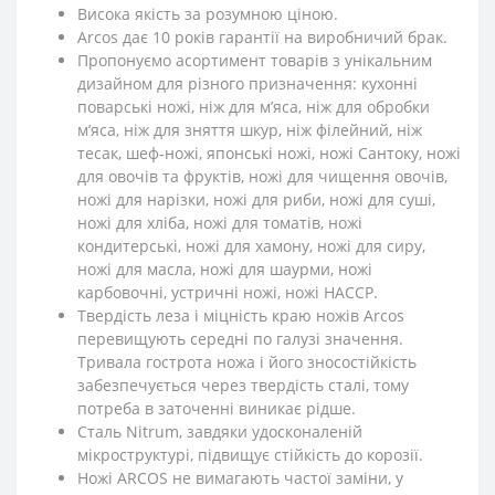
Висока якість за розумною ціною.
Arcos дає 10 років гарантії на виробничий брак.
Пропонуємо асортимент товарів з унікальним
дизайном для різного призначення: кухонні
поварські ножі, ніж для м’яса, ніж для обробки
м’яса, ніж для зняття шкур, ніж філейний, ніж
тесак, шеф-ножі, японські ножі, ножі Сантоку, ножі
для овочів та фруктів, ножі для чищення овочів,
ножі для нарізки, ножі для риби, ножі для суші,
ножі для хліба, ножі для томатів, ножі
кондитерські, ножі для хамону, ножі для сиру,
ножі для масла, ножі для шаурми, ножі
карбовочні, устричні ножі, ножі HACCP.
Твердість леза і міцність краю ножів Arcos
перевищують середні по галузі значення.
Тривала гострота ножа і його зносостійкість
забезпечується через твердість сталі, тому
потреба в заточенні виникає рідше.
Сталь Nitrum, завдяки удосконаленій
мікроструктурі, підвищує стійкість до корозії.
Ножі ARCOS не вимагають частої заміни, у