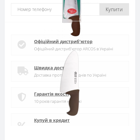
Купити
Офіційний дистриб'ютор
Офіційний дистриб'ютор ARCOS в Україні
Швидка доставка
Доставка протягом 1-3 днів по Україні
Гарантія якості
10 років гарантія на ножі
Купуй в кредит
Оплата частинами або миттєва розстрочка
від ПриватБанку