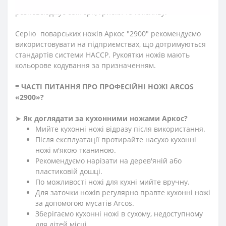
гігієнічна завдяки антибактеріальній обробці: не
розповсюджує бактерії, грибки та плісняву.
Серію поварських ножів Аркос "2900" рекомендуємо
використовувати на підприємствах, що дотримуються
стандартів системи HACCP. Рукоятки ножів мають
кольорове кодування за призначенням.
≡
ЧАСТІ ПИТАННЯ ПРО ПРОФЕСІЙНІ НОЖІ ARCOS
«2900»
?
➤
Як доглядати за кухонними ножами Аркос?
Мийте кухонні ножі відразу після використання.
Після експлуатації протирайте насухо кухонні
ножі м'якою тканиною.
Рекомендуємо нарізати на дерев'яній або
пластиковій дошці.
По можливості ножі для кухні мийте вручну.
Для заточки ножів регулярно правте кухонні ножі
за допомогою мусатів Arcos.
Зберігаємо кухонні ножі в сухому, недоступному
для дітей місці.