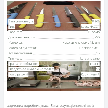
Основні характеристики
Всі характеристики
Вага упаковки, кг:
0,265
Тип:
Шеф, HACCP
Гарантія:
10 років
Довжина леза, мм:
250
Матеріал:
Нержавіюча сталь Nitrum
Матеріал рукоятки:
Поліпропілен
Кут заточування:
15
Тип леза:
Штамповане
Країна виробництва:
Іспанія
Твердість за шкалою Роквелла:
56
Колір рукояті:
Коричневий
Ніж поварський
250 мм Аркос серії «2900» з
рукояткою коричневого кольору
призначений для
щоденного використання на кухнях ресторанів та
харчових виробництвах. Багатофункціональні шеф-