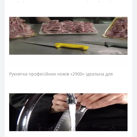
ножі підходять для шаткування овочів та фруктів,
обробки та нарізання м’яса та риби та інших робіт.
Лезо поварського ножа виготовили з ексклюзивної
нержавіючої сталі NITRUM, що має надвисоку ріжучу
здатність, підвищену твердість та корозостійкість. У
результаті лезо ножа шеф-повара довго не
затуплюється, не ржавіє, тому виріб має довгий термін
служби, забезпечуючи економічну ефективність
інвентарю.
Рукоятка професійних ножів «2900» ідеальна для
інтенсивного використання завдяки ергономічній
формі із потовщенням посередині. Комфортний захват
рукоятки не перевантажує кисть руки впродовж
тривалої роботи. Рукоятку виготовили з
антиковзкого поліпропілену, що стійкий до кислот,
хлору, миючих засобів та високих температур.
Антиковзкий виступ, розміщений на кінці рукоятки
ножа серії «2900», не дозволяє руці повара зісковзнути
та сприяє безпечності його використання. Рукоятка