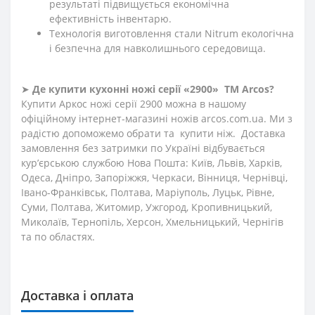
результаті підвищується економічна
ефективність інвентарю.
Технологія виготовлення стали Nitrum екологічна
і безпечна для навколишнього середовища.
➤
Де купити кухонні ножі
серії «2900»
ТМ Arcos?
Купити Аркос ножі серії 2900 можна в нашому
офіційному інтернет-магазині ножів
arcos
.
com
.
ua
. Ми з
радістю допоможемо обрати та купити ніж. Доставка
замовлення без затримки по Україні відбувається
кур’єрською службою Нова Пошта: Київ, Львів, Харків,
Одеса, Дніпро, Запоріжжя, Черкаси, Вінниця, Чернівці,
Івано-Франківськ, Полтава, Маріуполь, Луцьк, Рівне,
Суми, Полтава, Житомир, Ужгород, Кропивницький,
Миколаїв, Тернопіль, Херсон, Хмельницький, Чернігів
та по областях.
Доставка і оплата