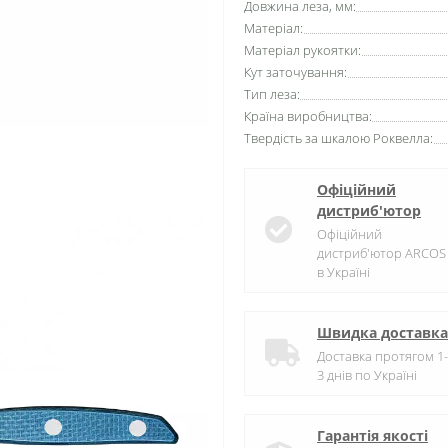
Довжина леза, мм:
Матеріал:
Матеріал рукоятки:
Кут заточування:
Тип леза:
Країна виробництва:
Твердість за шкалою Роквелла:
Офіційний
дистриб'ютор
Офіційний
дистриб'ютор ARCOS
в Україні
Швидка доставка
Доставка протягом 1-
3 днів по Україні
Гарантія якості