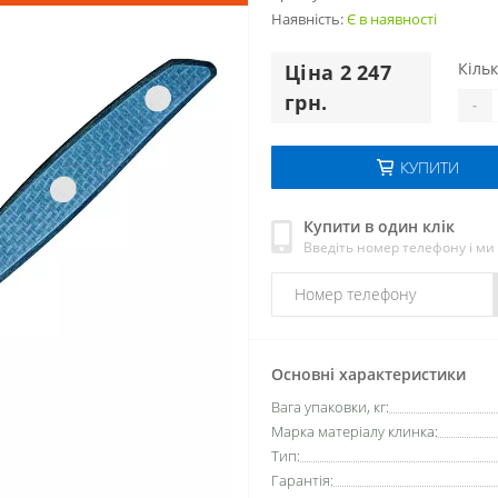
Наявність:
Є в наявності
Кільк
Цiна 2 247
грн.
-
КУПИТИ
Купити в один клік
Введіть номер телефону і м
Основні характеристики
Вага упаковки, кг:
Марка матеріалу клинка:
Тип:
Гарантія: