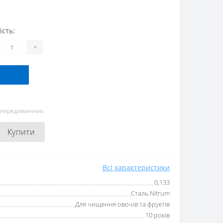
ість:
+
и передзвонимо
Купити
Всі характеристики
0,133
Сталь Nitrum
Для чищення овочів та фруктів
10 років