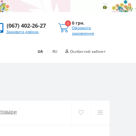
0 грн.
0
(067) 402-26-27
Оформити
Замовити дзвінок
замовлення
/
UA
RU
Особистий кабінет
 товари