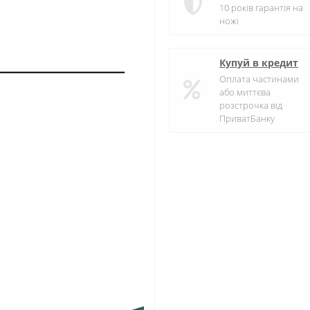
10 років гарантія на
ножі
Купуй в кредит
Оплата частинами
або миттєва
розстрочка від
ПриватБанку