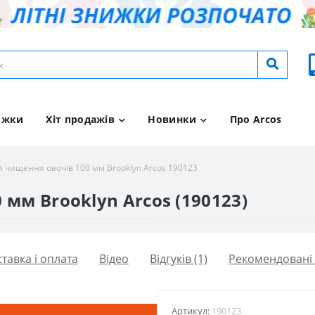
ижки
Хіт продажів
Новинки
Про Arcos
я чищення овочів 100 мм Brooklyn Arcos 190123
 мм Brooklyn Arcos (190123)
тавка і оплата
Вiдео
Відгуків (1)
Рекомендовані
Артикул:
190123