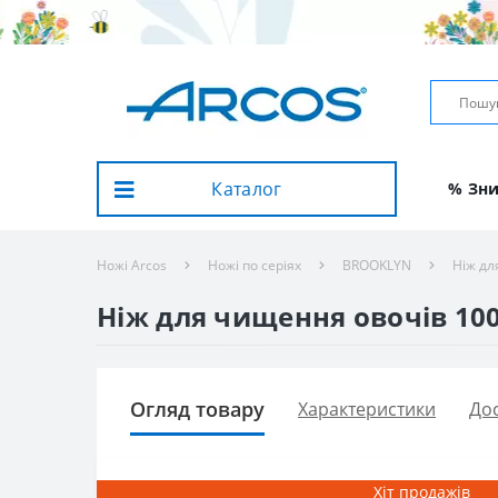
Каталог
% Зн
Ножі Arcos
Ножі по серіях
BROOKLYN
Ніж дл
Ніж для чищення овочів 100
Огляд товару
Характеристики
Дос
Хіт продажів