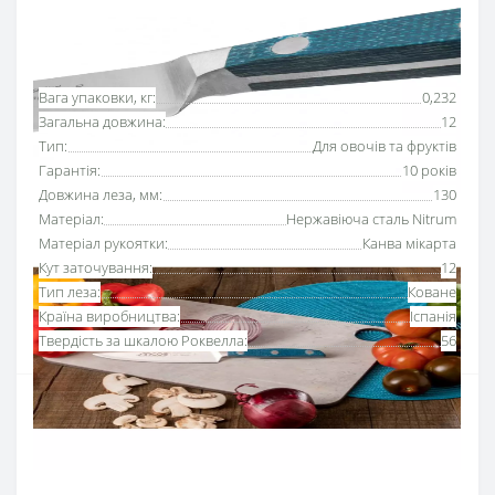
Основні характеристики
Всі характеристики
Вага упаковки, кг:
0,232
Загальна довжина:
12
Тип:
Для овочів та фруктів
Гарантія:
10 років
Довжина леза, мм:
130
Матеріал:
Нержавіюча сталь Nitrum
Матеріал рукоятки:
Канва мікарта
Кут заточування:
12
Тип леза:
Коване
Країна виробництва:
Іспанія
Твердість за шкалою Роквелла:
56
Ніж для овочів 130 мм серії
«Бруклін»
Аркос
з
блакитною рукояткою
розроблений для чищення та
нарізання невеликих овочів або фруктів.