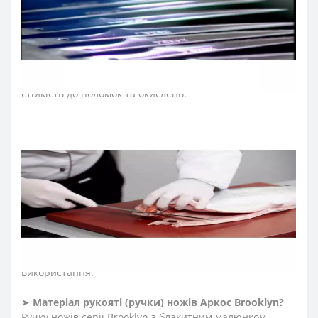
згодом охолоджують азотом, термічно обробляють,
шліфують і полірують. На кінцевому етапі вставляють
рукоятку. Готові ковані ножі не мають небажаних
зварних швів, склеєних або порожніх ділянок.
Натомість ножам виготовленим методом гарячого
кування характерна висока механічна міцність,
стійкість до поломок та окислень.
➤
Матеріал клинка (леза) ножів Аркос
Brooklyn
?
Лезо ножів Аркос виготовляють із запатентованої сталі
NITRUM, поєднуючи інноваційні матеріали для клинка
кухонного ножа. Неперевершену гостроту леза
створюють за технологією «шовковий край». Саме
вона дозволила досягти в кінцевому рахунку ідеальної
гостроти ножа і тривалої ріжучої здатності. Клинок зі
сталі NITRUM зберігає привабливий зовнішній вигляд
під час всього періоду експлуатації, йому характерна
стійкість до корозії, довговічність у процесі постійного
використання.
➤
Матеріал
рукояті
(
ручки
)
ножів Аркос
Brooklyn
?
Ручку ножів серії Brooklyn з блакитним малюнком