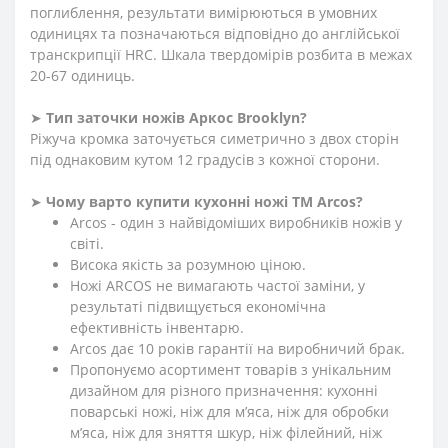
поглиблення, результати вимірюються в умовних
одиницях та позначаються відповідно до англійської
транскрипції HRC. Шкала твердомірів розбита в межах
20-67 одиниць.
➤
Тип заточки ножів Аркос
Brooklyn
?
Ріжуча кромка заточується симетрично з двох сторін
під однаковим кутом 12 градусів з кожної сторони.
➤
Чому варто купити кухонні ножі ТМ Arcos?
Arcos - один з найвідоміших виробників ножів у
світі.
Висока якість за розумною ціною.
Ножі ARCOS не вимагають частої заміни, у
результаті підвищується економічна
ефективність інвентарю.
Arcos дає 10 років гарантії на виробничий брак.
Пропонуємо асортимент товарів з унікальним
дизайном для різного призначення: кухонні
поварські ножі, ніж для м’яса, ніж для обробки
м’яса, ніж для зняття шкур, ніж філейний, ніж