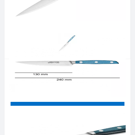
Артикул:
191123
Наявність:
Є в наявності
Кількість:
Цiна 2 428 грн.
-
+
КУПИТИ
Купити в один клік
Введіть номер телефону і ми передзвонимо