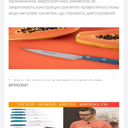
проникненню мікроскопічних елементів їжі.
Закріплюють конструкцію рукоятки професійного ножа
міцні металеві заклепки, що сприяють довготривалій
роботі з кухонним ножем. Больстер ножа для овочів та
фруктів серії «Бруклін» розташовується на передній
частині рукоятки та зменшує навантаження на руку
повара під час нарізання. Рукоятка кухонного ножа
стійка до кислот, хлору, миючих засобів та високих
температур.
Ніж для овочів може бути ножем для чищення
картоплі, ножем для яблук, а також ножем для томатів.
≡
ЧАСТІ ПИТАННЯ ПРО КУХОННІ НОЖІ АРКОС
БРУКЛІН
?
➤
Як доглядати за кухонними ножами Аркос?
Мийте кухонні ножі відразу після використання.
Після експлуатації протирайте насухо кухонні
ножі м'якою тканиною.
Рекомендуємо нарізати на дерев'яній або
пластиковій дошці.