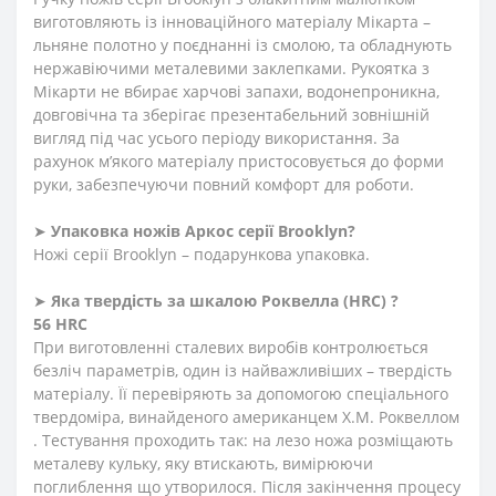
виготовляють із інноваційного матеріалу Мікарта –
льняне полотно у поєднанні із смолою, та обладнують
нержавіючими металевими заклепками. Рукоятка з
Мікарти не вбирає харчові запахи, водонепроникна,
довговічна та зберігає презентабельний зовнішній
вигляд під час усього періоду використання. За
рахунок м’якого матеріалу пристосовується до форми
руки, забезпечуючи повний комфорт для роботи.
➤
Упаковка ножів Аркос серії
Brooklyn
?
Ножі серії Brooklyn – подарункова упаковка.
➤
Яка твердість
за
шкалою
Роквелла
(HRC)
?
56 HRC
При виготовленні сталевих виробів контролюється
безліч параметрів, один із найважливіших – твердість
матеріалу. Її перевіряють за допомогою спеціального
твердоміра, винайденого американцем Х.М. Роквеллом
. Тестування проходить так: на лезо ножа розміщають
металеву кульку, яку втискають, вимірюючи
поглиблення що утворилося. Після закінчення процесу