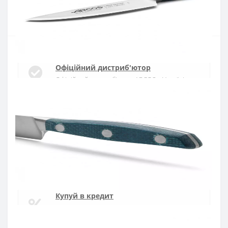
Купити
Офіційний дистриб'ютор
Офіційний дистриб'ютор ARCOS в Україні
Швидка доставка
Доставка протягом 1-3 днів по Україні
Гарантія якості
10 років гарантія на ножі
Купуй в кредит
Оплата частинами або миттєва розстрочка
від ПриватБанку