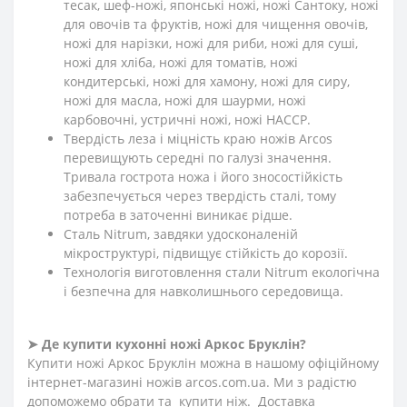
тесак, шеф-ножі, японські ножі, ножі Сантоку, ножі
для овочів та фруктів, ножі для чищення овочів,
ножі для нарізки, ножі для риби, ножі для суші,
ножі для хліба, ножі для томатів, ножі
кондитерські, ножі для хамону, ножі для сиру,
ножі для масла, ножі для шаурми, ножі
карбовочні, устричні ножі, ножі HACCP.
Твердість леза і міцність краю ножів Arcos
перевищують середні по галузі значення.
Тривала гострота ножа і його зносостійкість
забезпечується через твердість сталі, тому
потреба в заточенні виникає рідше.
Сталь Nitrum, завдяки удосконаленій
мікроструктурі, підвищує стійкість до корозії.
Технологія виготовлення стали Nitrum екологічна
і безпечна для навколишнього середовища.
➤
Де купити кухонні ножі Аркос Бруклін?
Купити ножі Аркос Бруклін можна в нашому офіційному
інтернет-магазині ножів arcos.com.ua. Ми з радістю
допоможемо обрати та купити ніж. Доставка