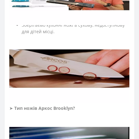
По можливості ножі для кухні мийте вручну.
Для заточки ножів регулярно правте кухонні ножі
за допомогою мусатів Arcos.
Зберігаємо кухонні ножі в сухому, недоступному
для дітей місці.
➤
Які ножі входять в професійну серію Аркос
Brooklyn
?
До колекції увійшли такі професійні ножі: для обробки
м’яса, ніж обвалювальний, ніж філейний, а також шеф-
ножі, японські ножі, ножі Кіріцуке, ножі для овочів та
фруктів, ножі для чищення овочів, ножі для нарізки,
ножі для томатів, ножі для риби, ножі для хліба, ножі
для хамону.
➤
Тип ножів Аркос
Brooklyn
?
Ножі Arcos серії Brooklyn виготовили методом гарячого
кування з екологічно чистої нержавіючої сталі NITRUM.
Вуглецеву сталь спочатку нагрівають, а потім кують,
надаючи форму професійному ножу. Кухонні ножі