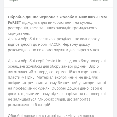
Обробна дошка червона з жолобом 400х300х20 мм
FoREST
підходить для використання на кухнях
ресторанів, кафе та інших закладів громадського
харчування.
Дошки обробні пластикові розділені по кольорах у
відповідності до норм НАССР. Червону дошку
рекомендовано використовувати для сирого м’яса.
Дошки обробні серії Resto Line з одного боку поверхні
оснащені жолобом для збору зайвої рідини. Виріб
виготовлений з твердого термостійкого харчового
пластику HDPE. Матеріал екологічний, не виділяє
шкідливих речовин, а тому безпечний у використанні
на професійних кухнях. Обробні дошки даної серії є
досить щільними, тому під час нарізання на поверхні
не залишається глибоких слідів, що запобігає
розмноженню бактерій.
Обробні дошки пластикові на відміну від дошок