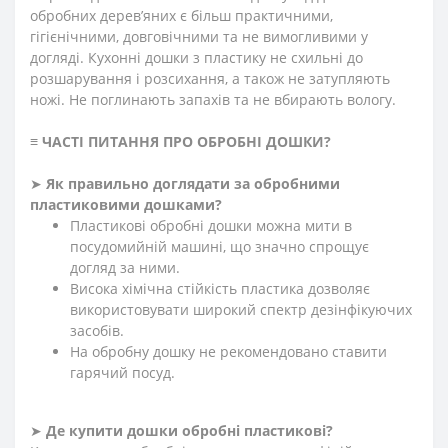
обробних дерев’яних є більш практичними,
гігієнічними, довговічними та не вимогливими у
догляді. Кухонні дошки з пластику не схильні до
розшарування і розсихання, а також не затупляють
ножі. Не поглинають запахів та не вбирають вологу.
≡
ЧАСТІ ПИТАННЯ ПРО ОБРОБНІ ДОШКИ
?
➤
Як правильно доглядати за обробними
пластиковими дошками?
Пластикові обробні дошки можна мити в
посудомийній машині, що значно спрощує
догляд за ними.
Висока хімічна стійкість пластика дозволяє
використовувати широкий спектр дезінфікуючих
засобів.
На обробну дошку не рекомендовано ставити
гарячий посуд.
➤
Де купити
дошки обробні пластикові
?