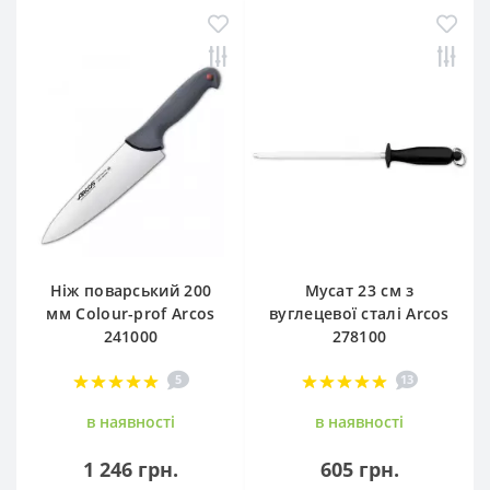
Ніж поварський 200
Мусат 23 см з
мм Сolour-prof Arcos
вуглецевої сталі Arcos
241000
278100
5
13
в наявностi
в наявностi
1 246 грн.
605 грн.