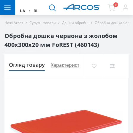
0
UA
/
RU
Ножі Arcos
Супутні товари
Дошки обробні
Обробна дошка черво
Обробна дошка червона з жолобом
400х300х20 мм FoREST (460143)
Огляд товару
Характеристики
Доставка і оплат