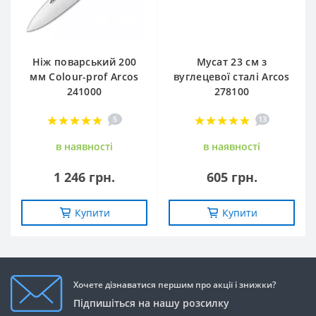
Ніж поварський 200
Мусат 23 см з
мм Сolour-prof Arcos
вуглецевої сталі Arcos
241000
278100
5
13
в наявностi
в наявностi
1 246 грн.
605 грн.
Купити
Купити
Хочете дізнаватися першим про акції і знижки?
Підпишіться на нашу розсилку