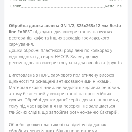
Серія:
Resto line
Обробна дошка зелена GN 1/2, 325х265х12 мм Resto
line FoREST
підходить для використання на кухнях
ресторанів, кафе та інших закладів громадського
харчування.
Дошки обробні пластикові розділені по кольорах у
відповідності до норм НАССР. Зелену дошку
рекомендовано використовувати для овочів та фруктів.
Виготовлена з HDPE харчового поліетилену високої
щільності та оснащені антиковзаючими ніжками.
Матеріал екологічний, не виділяє шкідливих речовин,
а тому безпечний у використанні на професійних
кухнях. Обробні дошки даної серії є досить щільними,
тому під час нарізання на поверхні не залишається
глибоких слідів, що запобігає розмноженню бактерій.
Обробні дошки пластикові на відміну від дошок
обробних дерев’яних є більш практичними,