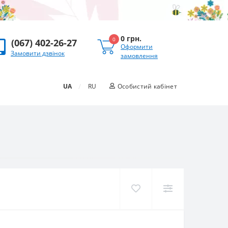
0 грн.
0
(067) 402-26-27
Оформити
Замовити дзвінок
замовлення
/
UA
RU
Особистий кабінет