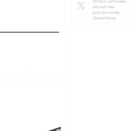
Оплата частинами
або миттєва
розстрочка від
ПриватБанку