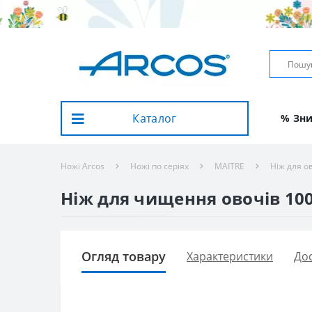
Каталог
% Зн
Ножі Arcos
Ножі по серіях
MAITRE
Ніж для ов
Ніж для чищення овочів 100
Огляд товару
Характеристики
Дос