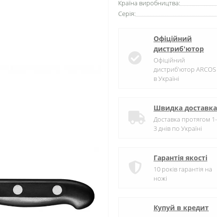
Країна виробництва:
Серія:
Офіційний
дистриб'ютор
Офіційний
дистриб'ютор ARCOS
в Україні
Швидка доставка
Доставка протягом 1-
3 днів по Україні
Гарантія якості
10 років гарантія на
ножі
Купуй в кредит