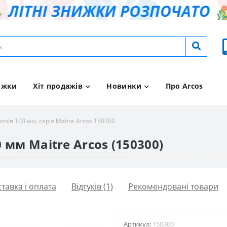
ижки
Хіт продажів
Новинки
Про Arcos
очів 100 мм, серія Maitre Arcos 150300
 мм Maitre Arcos (150300)
тавка і оплата
Відгуків (1)
Рекомендовані товари
Артикул:
150300