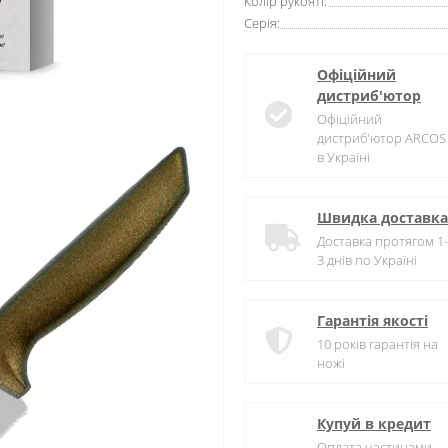
Колір рукояті:
Серія:
Офіційний
дистриб'ютор
Офіційний
дистриб'ютор ARCOS
в Україні
Швидка доставка
Доставка протягом 1-
3 днів по Україні
Гарантія якості
10 років гарантія на
ножі
Купуй в кредит
Оплата частинами