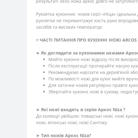
результаті лезо ножа аркос довго не затуплюєт
Рукоятка кухонних ножів серії «Ніца» ідеальн
рукоятки не перевантажує кисть руки впродовж 
засобів та високих температур.
≡
ЧАСТІ ПИТАННЯ ПРО КУХОННІ НОЖІ ARCOS 
➤
Як доглядати за кухонними ножами Арко
Мийте кухонні ножі відразу після викори
Після експлуатації протирайте насухо ку
Рекомендуємо нарізати на дерев'яній або
По можливості ножі для кухні мийте вруч
Для заточки ножів регулярно правте кухо
Зберігайте кухонні ножі в сухому, недосту
➤
Які ножі входять в серію Аркос
Niza
?
До колекції увійшли: поварські ножі, ножі кухон
ножі, японські ножі, ножі Сантоку.
➤
Тип ножів Аркос
Niza
?