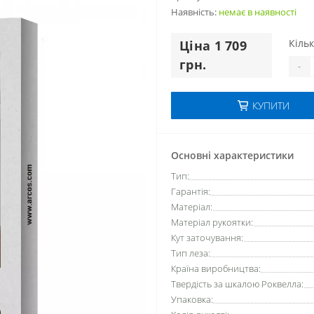
Наявність:
немає в наявностi
Кільк
Цiна 1 709
грн.
-
КУПИТИ
Основні характеристики
Тип:
Гарантія:
Матеріал:
Матеріал рукоятки:
Кут заточування:
Тип леза:
Країна виробництва:
Твердість за шкалою Роквелла:
Упаковка: