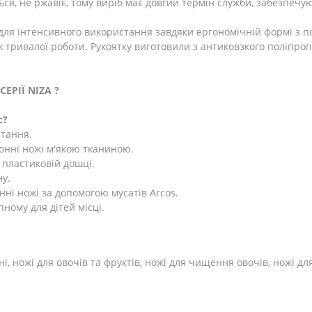
ься, не ржавіє, тому виріб має довгий термін служби, забезпеч
а для інтенсивного використання завдяки ергономічній формі з
тривалої роботи. Рукоятку виготовили з антиковзкого поліпропі
СЕРІЇ
NIZA ?
с?
стання.
хонні ножі м'якою тканиною.
 пластиковій дошці.
ну.
нні ножі за допомогою мусатів Arcos.
пному для дітей місці.
ні, ножі для овочів та фруктів, ножі для чищення овочів, ножі для