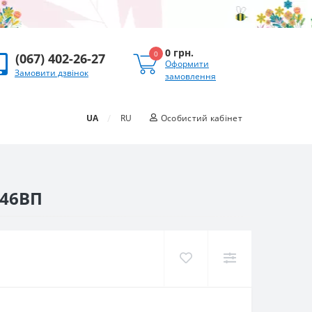
0 грн.
0
(067) 402-26-27
Оформити
Замовити дзвінок
замовлення
/
UA
RU
Особистий кабінет
046ВП