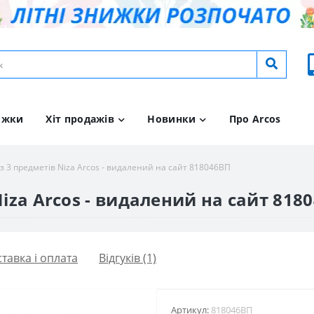
ижки
Хіт продажів
Новинки
Про Arcos
із 3 предметів Niza Arcos - видалений на сайт 818046ВП
Niza Arcos - видалений на сайт 818
тавка і оплата
Відгуків (1)
Артикул:
818046ВП