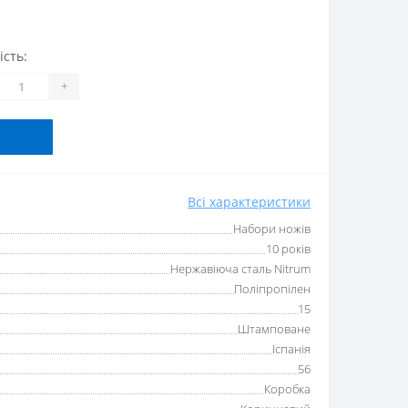
ість:
+
Всі характеристики
Набори ножів
10 років
Нержавіюча сталь Nitrum
Поліпропілен
15
Штамповане
Іспанія
56
Коробка