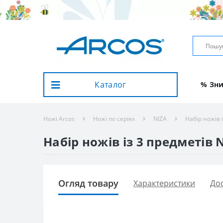
Каталог
% Зн
Ножі Arcos
Ножі по серіях
NIZA
Набір ножів 
Набір ножів із 3 предметів 
Огляд товару
Характеристики
Дос