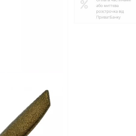
або миттєва
розстрочка від
ПриватБанку