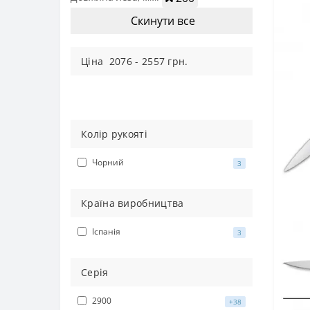
Скинути все
Цiна
2076
-
2557
грн.
Колір рукояті
Чорний
3
Країна виробництва
Іспанія
3
Серія
2900
+38