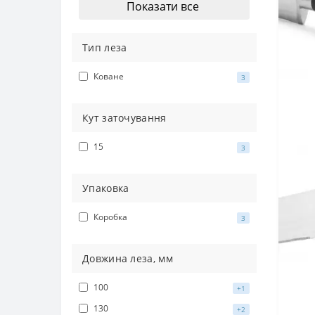
Показати все
Тип леза
Коване
3
Кут заточування
15
3
Упаковка
Коробка
3
Довжина леза, мм
100
+1
130
+2