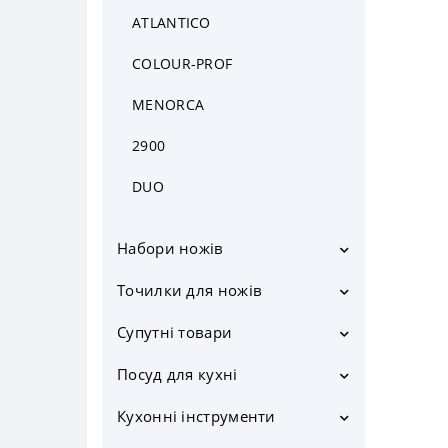
Ножі HACCP
ATLANTICO
COLOUR-PROF
MENORCA
2900
DUO
Набори ножів
Набори ножів у підставці
Точилки для ножів
Набори ножів без підставки
Мусати
Супутні товари
Підставки для ножів
Електричні точилки для
Кольчужні рукавички
Посуд для кухні
ножів
Магнітні тримачі для ножів
Каструлі
Механічні точилки для ножів
Кухонні інструменти
Чохли для ножів
Сотейники
Лопатки сервірувальні