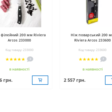
 філейний 200 мм Riviera
Ніж поварський 200 
Arcos 233000
Riviera Arcos 233600
Код товару: 233000
Код товару: 233600
3
7
в наявностi
в наявностi
6 грн.
2 557 грн.