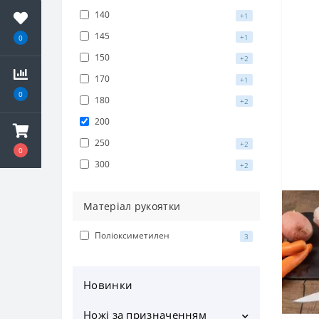
140
+1
145
+1
0
150
+2
170
+1
0
180
+2
200
250
+2
0
300
+2
Матеріал рукоятки
Поліоксиметилен
3
Новинки
Ножі за призначенням