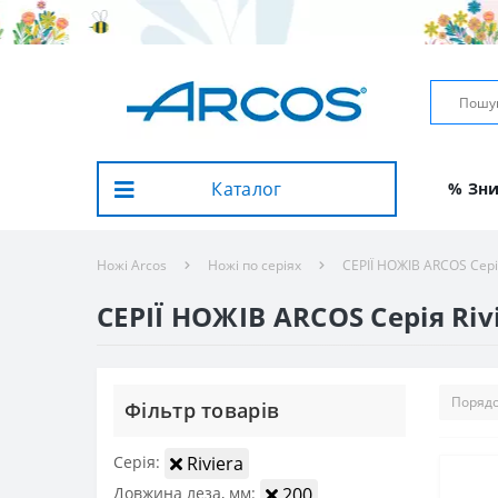
Каталог
% Зн
Ножі Arcos
Ножі по серіях
СЕРІЇ НОЖІВ ARCOS Сері
СЕРІЇ НОЖІВ ARCOS Серія Riv
Фiльтр товарiв
Серія:
Riviera
Довжина леза, мм:
200