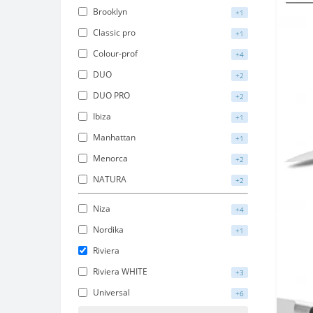
Brooklyn
+1
Classic pro
+1
Colour-prof
+4
DUO
+2
DUO PRO
+2
Ibiza
+1
Manhattan
+1
Menorca
+2
NATURA
+2
Niza
+4
Nordika
+1
Riviera
Riviera WHITE
+3
Universal
+6