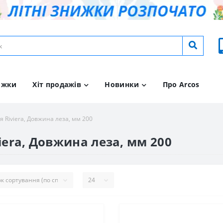
ижки
Хіт продажів
Новинки
Про Arcos
я Riviera, Довжина леза, мм 200
iera, Довжина леза, мм 200