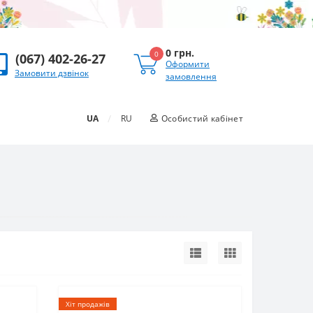
0 грн.
0
(067) 402-26-27
Оформити
Замовити дзвінок
замовлення
/
UA
RU
Особистий кабінет
Хіт продажів