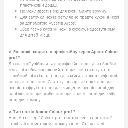
пластиковій дошці.
По можливості ножі для кухні мийте вручну.
Для заточки ножів регулярно правте кухонні ножі
за допомогою мусатів Arcos.
Зберігаємо кухонні ножі в сухому, недоступному
для дітей місці.
➤
Які ножі входять в професійну серію Аркос
Сolour-
prof
?
До колекції увійшли такі професійні ножі: для обробки
м’яса, ніж обвалювальний, ніж для зняття шкур, ніж
філейний, ніж сікач, топор для м'яса, а також шеф-ножі,
японські ножі, ножі Сантоку, поварські ножі, ножі для
овочів та фруктів, ножі для чищення овочів, ножі для
нарізки, ножі для риби, ножі для салямі, ножі для хліба,
ножі для хамону.
➤
Тип ножів Аркос Сolour-prof ?
Ножі Arcos серії Сolour-prof виготовлені з прокатної
сталі Nitrum методом штампування. Склад сталі