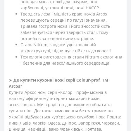
ножі для масла, ножі для шаурми, ножі
карбовочні, устричні ножі, ножі HACCP.
Твердість леза і міцність краю ножів Arcos
перевищують середні по галузі значення.
Тривала гострота ножа і його зносостійкість
забезпечується через твердість сталі, тому
потреба в заточенні виникає рідше.
Сталь Nitrum, завдяки удосконаленій
мікроструктурі, підвищує стійкість до корозії.
Технологія виготовлення стали Nitrum екологічна
і безпечна для навколишнього середовища.
➤
Де купити кухонні ножі
серії Сolour-prof
ТМ
Arcos?
Купити Аркос ножі серії «Колор - проф» можна в
нашому офіційному інтернет-магазині ножів
arcos.com.ua. Ми з радістю допоможемо обрати та
купити ніж. Доставка замовлення без затримки по
Україні відбувається кур’єрською службою Нова Пошта:
Київ, Львів, Харків, Одеса, Дніпро, Запоріжжя, Черкаси,
Вінниця, Чернівці, Івано-Франківськ, Полтава,