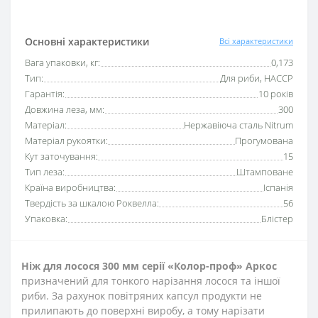
Основні характеристики
Всі характеристики
Вага упаковки, кг:
0,173
Тип:
Для риби, HACCP
Гарантія:
10 років
Довжина леза, мм:
300
Матеріал:
Нержавіюча сталь Nitrum
Матеріал рукоятки:
Прогумована
Кут заточування:
15
Тип леза:
Штамповане
Країна виробництва:
Іспанія
Твердість за шкалою Роквелла:
56
Упаковка:
Блістер
Ніж для лосося 30
0 мм серії «Колор-проф» Аркос
призначений для тонкого нарізання лосося та іншої
риби. За рахунок повітряних капсул продукти не
прилипають до поверхні виробу, а тому нарізати