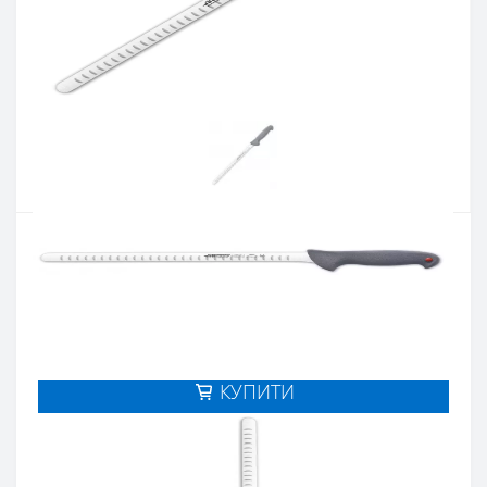
Артикул:
242700
Наявність:
Є в наявності
Кількість:
Цiна 1 438 грн.
-
+
КУПИТИ
Купити в один клік
Введіть номер телефону і ми передзвонимо