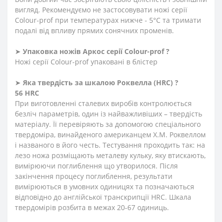
вигляд. Рекомендуємо не застосовувати ножі серії
Сolour-prof при температурах нижче - 5°С та тримати
подалі від впливу прямих сонячних променів.
➤
Упаковка ножів Аркос серії Сolour-prof ?
Ножі серії Сolour-prof упаковані в блістер
➤
Яка твердість
за
шкалою
Роквелла
(HRC)
?
56 HRC
При виготовленні сталевих виробів контролюється
безліч параметрів, один із найважливіших – твердість
матеріалу. Її перевіряють за допомогою спеціального
твердоміра, винайденого американцем Х.М. Роквеллом
і названого в його честь. Тестування проходить так: на
лезо ножа розміщають металеву кульку, яку втискають,
вимірюючи поглиблення що утворилося. Після
закінчення процесу поглиблення, результати
вимірюються в умовних одиницях та позначаються
відповідно до англійської транскрипції HRC. Шкала
твердомірів розбита в межах 20-67 одиниць.