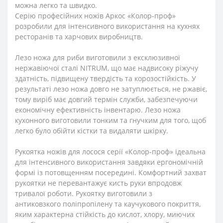
можна легко та швидко.
Серію професійних ножів Аркос «Колор-проф»
розробили для інтенсивного використання на кухнях
ресторанів та харчових виробництв.
Лезо ножа для риби виготовили з ексклюзивної
нержавіючої сталі NITRUM, що має надвисоку ріжучу
здатність, підвищену твердість та корозостійкість. У
результаті лезо ножа довго не затуплюється, не ржавіє,
тому виріб має довгий термін служби, забезпечуючи
економічну ефективність інвентарю. Лезо ножа
кухонного виготовили тонким та гнучким для того, щоб
легко було обійти кістки та видаляти шкірку.
Рукоятка ножів для лосося серії «Колор-проф» ідеальна
для інтенсивного використання завдяки ергономічній
формі із потовщенням посередині. Комфортний захват
рукоятки не перевантажує кисть руки впродовж
тривалої роботи. Рукоятку виготовили з
антиковзкого поліпропілену та каучукового покриття,
яким характерна стійкість до кислот, хлору, миючих