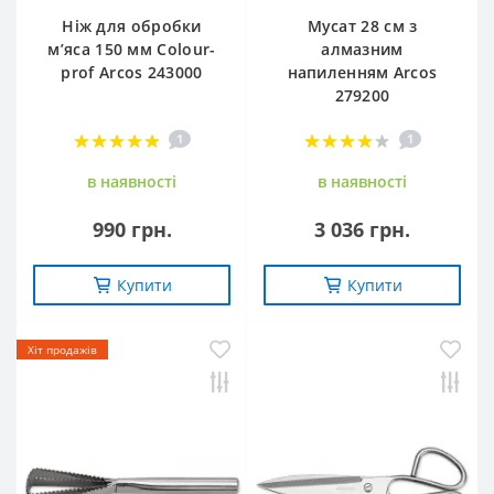
Ніж для обробки
Мусат 28 см з
м’яса 150 мм Сolour-
алмазним
prof Arcos 243000
напиленням Arcos
279200
1
1
в наявностi
в наявностi
990 грн.
3 036 грн.
Купити
Купити
Хіт продажів