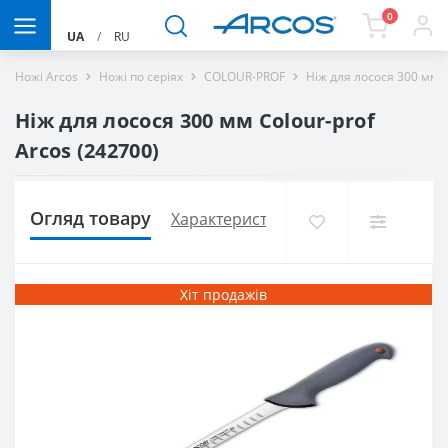
0
UA
/
RU
Ножі Arcos
Ножі по серіях
COLOUR-PROF
Ніж для лосося 300 мм C
Ніж для лосося 300 мм Colour-prof
Arcos (242700)
Огляд товару
Характеристики
Доставка і оплат
Хіт продажів