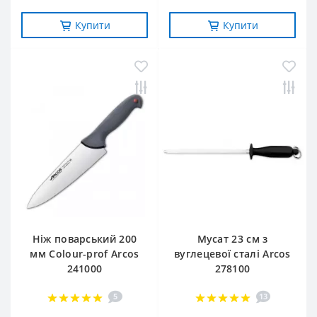
Купити
Купити
Ніж поварський 200
Мусат 23 см з
мм Сolour-prof Arcos
вуглецевої сталі Arcos
241000
278100
5
13