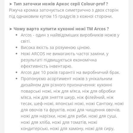
➤
Тип заточки ножів Аркос серії Сolour-prof ?
Ріжуча кромка заточується симетрично з двох сторін
під однаковим кутом 15 градусів з кожної сторони.
➤
Чому варто купити кухонні ножі ТМ Arcos ?
Arcos - один з найвідоміших виробників ножів у
світі.
Висока якість за розумною ціною.
Ножі ARCOS не вимагають частої заміни, у
результаті підвищується економічна
ефективність інвентарю.
Arcos дає 10 років гарантії на виробничий брак.
Пропонуємо асортимент ножів з унікальним
дизайном для різного призначення: кухонні
поварські ножі, ніж для м’яса, ніж для обробки
м’яса, ніж для зняття шкур, ніж філейний, ніж
тесак, шеф-ножі, японські ножі, ножі Сантоку, ножі
для овочів та фруктів, ножі для чищення овочів,
ножі для нарізки, ножі для риби, ножі для суші,
ножі для хліба, ножі для томатів, ножі
кондитерські, ножі для хамону, ножі для сиру,