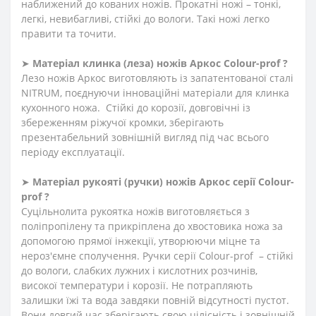
наближений до кованих ножів. Прокатні ножі – тонкі,
легкі, невибагливі, стійкі до вологи. Такі ножі легко
правити та точити.
➤
Матеріал клинка (леза) ножів Аркос Сolour-prof ?
Лезо ножів Аркос виготовляють із запатентованої сталі
NITRUM, поєднуючи інноваційні матеріали для клинка
кухонного ножа. Стійкі до корозії, довговічні із
збереженням ріжучої кромки, зберігають
презентабельний зовнішній вигляд під час всього
періоду експлуатації.
➤
Матеріал
рукояті
(
ручки
)
ножів Аркос серії Сolour-
prof ?
Суцільнолита рукоятка ножів виготовляється з
поліпропілену та прикріплена до хвостовика ножа за
допомогою прямої інжекції, утворюючи міцне та
нероз'ємне сполучення. Ручки серії Сolour-prof – стійкі
до вологи, слабких лужних і кислотних розчинів,
високої температури і корозії. Не потрапляють
залишки їжі та вода завдяки повній відсутності пустот.
Вони довгий час зберігають свою цілісність і зовнішній