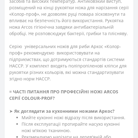
засобів та високих температур. Антиковзкий виступ,
розміщений на кінці рукоятки ножа для нарізання серії
«Колор-проф», не дозволяє руці повара зісковзнути та
впливає на безпечність його використання. Рукоятка
ножа Аrcos гігієнічна завдяки антибактеріальній
обробці. Не розповсюджує бактерії, грибки та плісняву.
Серію універсальних ножів для риби Аркос «Колор-
проф» рекомендуємо використовувати на
підприємствах, що дотримуються стандартів системи
HACCP. У комплект входять поліпропіленові кліпси для
рукоятки різних кольорів, які можна стандартизувати
згідно норм НАССР.
≡
ЧАСТІ ПИТАННЯ ПРО ПРОФЕСІЙНІ НОЖІ ARCOS
СЕРІЇ
СOLOUR-PROF?
➤
Як доглядати за кухонними ножами Аркос?
Мийте кухонні ножі відразу після використання.
Після експлуатації протирайте насухо кухонні
ножі м'якою тканиною.
Рекомендуємо нарізати на дерев'яній або