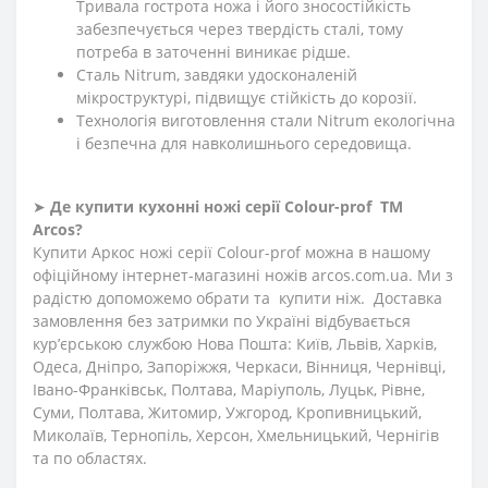
Тривала гострота ножа і його зносостійкість
забезпечується через твердість сталі, тому
потреба в заточенні виникає рідше.
Сталь Nitrum, завдяки удосконаленій
мікроструктурі, підвищує стійкість до корозії.
Технологія виготовлення стали Nitrum екологічна
і безпечна для навколишнього середовища.
➤
Де купити кухонні ножі
серії Сolour-prof
ТМ
Arcos?
Купити Аркос ножі серії Сolour-prof можна в нашому
офіційному інтернет-магазині ножів arcos.com.ua. Ми з
радістю допоможемо обрати та купити ніж. Доставка
замовлення без затримки по Україні відбувається
кур’єрською службою Нова Пошта: Київ, Львів, Харків,
Одеса, Дніпро, Запоріжжя, Черкаси, Вінниця, Чернівці,
Івано-Франківськ, Полтава, Маріуполь, Луцьк, Рівне,
Суми, Полтава, Житомир, Ужгород, Кропивницький,
Миколаїв, Тернопіль, Херсон, Хмельницький, Чернігів
та по областях.