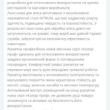
розробили для інтенсивного використання на кухнях
ресторанів та харчових виробництв.
Лезо ножа для м’яса виготовили з ексклюзивної
нержавіючої сталі NITRUM, що має надвисоку ріжучу
здатність, підвищену твердість та корозостійкість. У
результаті лезо ножа для обробки м’яса довго не
затуплюється, не ржавіє, тому виріб має довгий термін
служби, забезпечуючи економічну ефективність
інвентарю.
Рукоятка професійних ножів м’ясника серії «Колор-
проф» ідеальна для інтенсивного використання
завдяки ергономічній формі із потовщенням
посередині. Комфортний захват рукоятки не
перевантажує кисть руки впродовж тривалої роботи.
Рукоятку виготовили з антиковзкого поліпропілену та
каучукового покриття, яким характерна стійкість до
кислот, хлору, миючих засобів та високих температур.
Антиковзкий виступ, розміщений на кінці рукоятки
ножа серії «Колор-проф», не дозволяє руці повара
зісковзнути та впливає на безпечність його
використання.