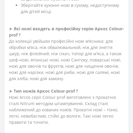
Зберігайте кухонні ножі в сухому, недоступному
для дітей місці.
➤
Які ножі входять в професійну серію Аркос
Сolour-
prof
?
До колекції увійшли професійні ножі м’ясника: для
обробки м’яса, ніж обвалювальний, ніж для зняття
шкур, ніж філейний, ніж сікач, топор для м'яса, а також
шеф-ножі, японські ножі, ножі Сантоку, поварські ножі,
ножі для овочів та фруктів, ножі для чищення овочів,
ножі для нарізки, ножі для риби, ножі для салямі, ножі
для хліба, ножі для хамону.
➤
Тип ножів Аркос Сolour-prof ?
Ножі Arcos серії Сolour-prof виготовлені з прокатної
сталі Nitrum методом штампування. Склад сталі
наближений до кованих ножів. Прокатні ножі – тонкі,
легкі, невибагливі, стійкі до вологи. Такі ножі легко
правити та точити.