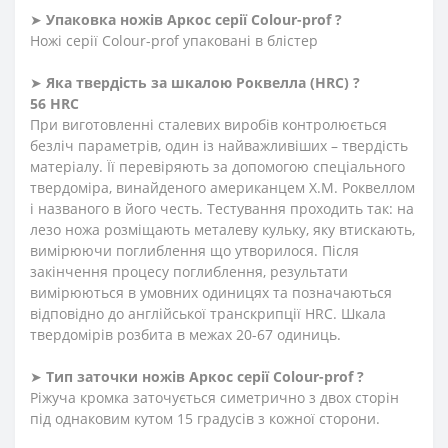
➤
Упаковка ножів Аркос серії Сolour-prof ?
Ножі серії Сolour-prof упаковані в блістер
➤
Яка твердість
за
шкалою
Роквелла
(HRC)
?
56 HRC
При виготовленні сталевих виробів контролюється
безліч параметрів, один із найважливіших – твердість
матеріалу. Її перевіряють за допомогою спеціального
твердоміра, винайденого американцем Х.М. Роквеллом
і названого в його честь. Тестування проходить так: на
лезо ножа розміщають металеву кульку, яку втискають,
вимірюючи поглиблення що утворилося. Після
закінчення процесу поглиблення, результати
вимірюються в умовних одиницях та позначаються
відповідно до англійської транскрипції HRC. Шкала
твердомірів розбита в межах 20-67 одиниць.
➤
Тип заточки ножів Аркос серії Сolour-prof ?
Ріжуча кромка заточується симетрично з двох сторін
під однаковим кутом 15 градусів з кожної сторони.