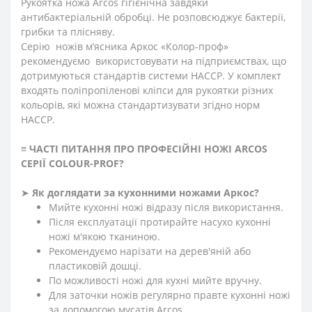
Рукоятка ножа Аrcos гігієнічна завдяки
антибактеріальній обробці. Не розповсюджує бактерії,
грибки та плісняву.
Серію ножів м’ясника Аркос «Колор-проф»
рекомендуємо використовувати на підприємствах, що
дотримуються стандартів системи HACCP. У комплект
входять поліпропіленові кліпси для рукоятки різних
кольорів, які можна стандартизувати згідно норм
НАССР.
≡
ЧАСТІ ПИТАННЯ ПРО ПРОФЕСІЙНІ НОЖІ ARCOS
СЕРІЇ
СOLOUR-PROF?
➤
Як доглядати за кухонними ножами Аркос?
Мийте кухонні ножі відразу після використання.
Після експлуатації протирайте насухо кухонні
ножі м'якою тканиною.
Рекомендуємо нарізати на дерев'яній або
пластиковій дошці.
По можливості ножі для кухні мийте вручну.
Для заточки ножів регулярно правте кухонні ножі
за допомогою мусатів Arcos.