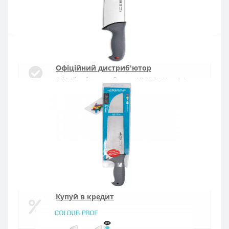
Купити
Офіційний дистриб'ютор
Офіційний дистриб'ютор ARCOS в Україні
Швидка доставка
Доставка протягом 1-3 днів по Україні
Гарантія якості
10 років гарантія на ножі
Купуй в кредит
Оплата частинами або миттєва розстрочка
від ПриватБанку