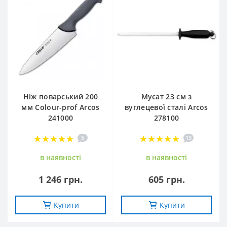
Ніж поварський 200
Мусат 23 см з
мм Сolour-prof Arcos
вуглецевої сталі Arcos
241000
278100
5
13
в наявностi
в наявностi
1 246 грн.
605 грн.
Купити
Купити