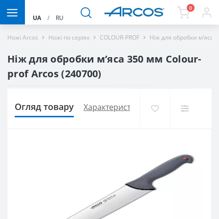
0
UA
/
RU
Ножі Arcos
Ножі по серіях
COLOUR-PROF
Ніж для обробки м’яса 3
Ніж для обробки м’яса 350 мм Сolour-
prof Arcos (240700)
Огляд товару
Характеристики
Доставка і оплат