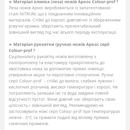
➤
Матеріал клинка (леза) ножів Аркос Сolour-prof ?
Леза ножів Аркос виробляються із запатентованої
сталі NITRUM, що є поєднанням інноваційних
матеріалів. Стійкі до корозії, довговічні із збереженням
ріжучої кромки, зберігають презентабельний
зовнішній вигляд під час всього періоду експлуатації.
➤
Матеріал
рукоятки
(
ручки
)
ножів Аркос серії
Сolour-prof ?
Суцільнолиту рукоятку ножів виготовлену з
поліпропілену та еластомеру прикріплюють до
хвостовика ножа за допомогою прямої інжекції,
утворюючи міцне та нероз'ємне сполучення. Ручки
серії Сolour-prof – стійкі до вологи, слабких лужних і
кислотних розчинів, високої температури і корозії. Не
потрапляють залишки їжі та вода завдяки повній
відсутності пустот. Вони довгий час зберігають свою
цілісність і зовнішній вигляд. Рекомендуємо не
застосовувати ножі серії Сolour-prof при температурах
нижче - 5°С та тримати подалі від впливу прямих
сонячних променів.