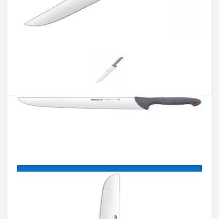
Артикул:
240700
Наявність:
Є в наявності
Кількість:
Цiна 2 557 грн.
-
+
КУПИТИ
Купити в один клік
Введіть номер телефону і ми передзвонимо