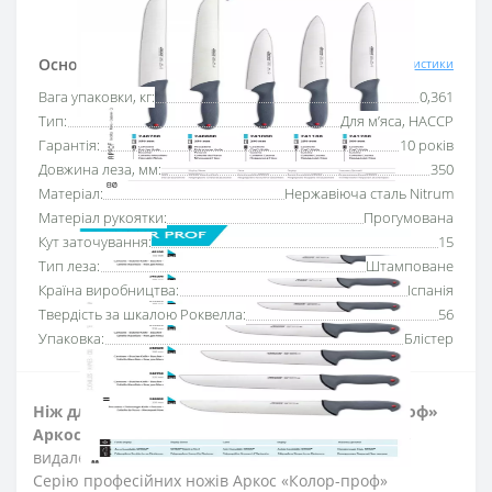
Основні характеристики
Всі характеристики
Вага упаковки, кг:
0,361
Тип:
Для м’яса, HACCP
Гарантія:
10 років
Довжина леза, мм:
350
Матеріал:
Нержавіюча сталь Nitrum
Матеріал рукоятки:
Прогумована
Кут заточування:
15
Тип леза:
Штамповане
Країна виробництва:
Іспанія
Твердість за шкалою Роквелла:
56
Упаковка:
Блістер
Ніж для обробки м’яса 350 мм серії «Колор-проф»
Аркос
використовують для обробки м’ясної туші,
видалення прожилок та хрящів.
Серію професійних ножів Аркос «Колор-проф»