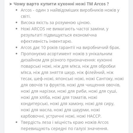
➤
Чому варто купити кухонні ножі ТМ Arcos ?
Arcos - один з найвідоміших виробників ножів у
світі.
Висока якість за розумною ціною.
Ножі ARCOS не вимагають частої заміни, у
результаті підвищується економічна
ефективність інвентарю.
Arcos дає 10 років гарантії на виробничий брак.
Пропонуємо асортимент ножів з унікальним
дизайном для різного призначення: кухонні
поварські ножі, ніж для м’яса, ніж для обробки
м’яса, ніж для зняття шкур, ніж філейний, ніж
тесак, шеф-ножі, японські ножі, ножі Сантоку, ножі
для овочів та фруктів, ножі для чищення овочів,
ножі для нарізки, ножі для риби, ножі для суші,
ножі для хліба, ножі для томатів, ножі
кондитерські, ножі для хамону, ножі для сиру,
ножі для масла, ножі для шаурми, ножі
карбовочні, устричні ножі, ножі HACCP.
Твердість леза і міцність краю ножів Arcos
перевищують середні по галузі значення.