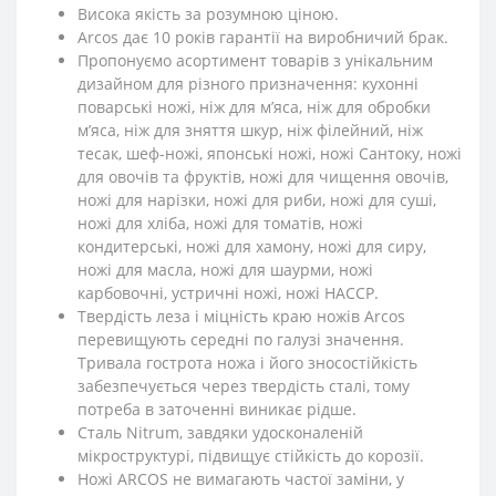
Висока якість за розумною ціною.
Arcos дає 10 років гарантії на виробничий брак.
Пропонуємо асортимент товарів з унікальним
дизайном для різного призначення: кухонні
поварські ножі, ніж для м’яса, ніж для обробки
м’яса, ніж для зняття шкур, ніж філейний, ніж
тесак, шеф-ножі, японські ножі, ножі Сантоку, ножі
для овочів та фруктів, ножі для чищення овочів,
ножі для нарізки, ножі для риби, ножі для суші,
ножі для хліба, ножі для томатів, ножі
кондитерські, ножі для хамону, ножі для сиру,
ножі для масла, ножі для шаурми, ножі
карбовочні, устричні ножі, ножі HACCP.
Твердість леза і міцність краю ножів Arcos
перевищують середні по галузі значення.
Тривала гострота ножа і його зносостійкість
забезпечується через твердість сталі, тому
потреба в заточенні виникає рідше.
Сталь Nitrum, завдяки удосконаленій
мікроструктурі, підвищує стійкість до корозії.
Ножі ARCOS не вимагають частої заміни, у