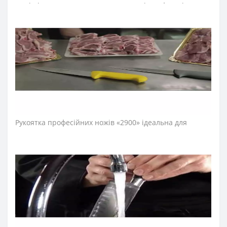
ножі підходять для шаткування овочів та фруктів,
обробки та нарізання м’яса та риби та інших робіт.
Лезо поварського ножа виготовили з ексклюзивної
нержавіючої сталі NITRUM, що має надвисоку ріжучу
здатність, підвищену твердість та корозостійкість. У
результаті лезо ножа шеф-повара довго не
затуплюється, не ржавіє, тому виріб має довгий термін
служби, забезпечуючи економічну ефективність
інвентарю.
Рукоятка професійних ножів «2900» ідеальна для
інтенсивного використання завдяки ергономічній
формі із потовщенням посередині. Комфортний захват
рукоятки не перевантажує кисть руки впродовж
тривалої роботи. Рукоятку виготовили з
антиковзкого поліпропілену, що стійкий до кислот,
хлору, миючих засобів та високих температур.
Антиковзкий виступ, розміщений на кінці рукоятки
ножа серії «2900», не дозволяє руці повара зісковзнути
та сприяє безпечності його використання. Рукоятка