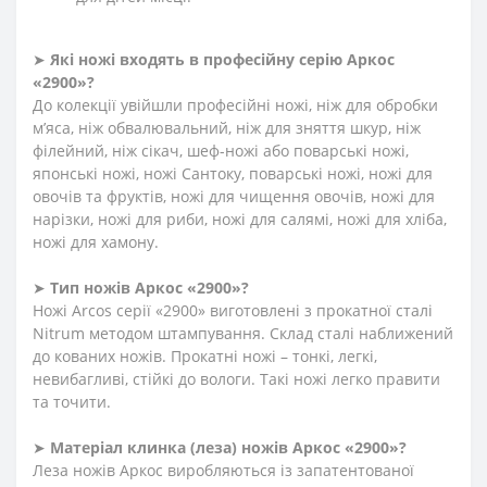
➤
Які ножі входять в професійну серію Аркос
«2900»?
До колекції увійшли професійні ножі, ніж для обробки
м’яса, ніж обвалювальний, ніж для зняття шкур, ніж
філейний, ніж сікач, шеф-ножі або поварські ножі,
японські ножі, ножі Сантоку, поварські ножі, ножі для
овочів та фруктів, ножі для чищення овочів, ножі для
нарізки, ножі для риби, ножі для салямі, ножі для хліба,
ножі для хамону.
➤
Тип ножів Аркос «2900»?
Ножі Arcos серії «2900» виготовлені з прокатної сталі
Nitrum методом штампування. Склад сталі наближений
до кованих ножів. Прокатні ножі – тонкі, легкі,
невибагливі, стійкі до вологи. Такі ножі легко правити
та точити.
➤
Матеріал клинка (леза) ножів Аркос «2900»?
Леза ножів Аркос виробляються із запатентованої