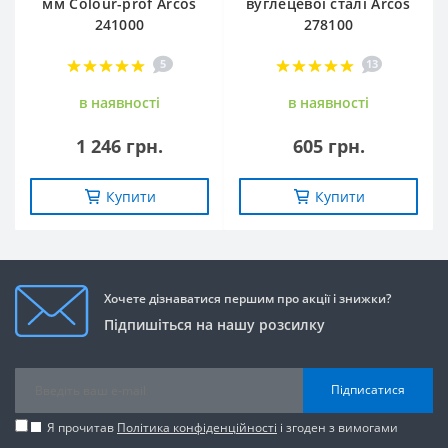
мм Сolour-prof Arcos
вуглецевої сталі Arcos
241000
278100
5
13
в наявностi
в наявностi
1 246 грн.
605 грн.
Купити
Купити
Хочете дізнаватися першим про акції і знижки?
Підпишіться на нашу розсилку
Підписатися
Я прочитав
Політика конфіденційності
і згоден з вимогами