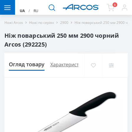
0
UA
/
RU
Ножі Arcos
Ножі по серіях
2900
Ніж поварський 250 мм 2900 чор
Ніж поварський 250 мм 2900 чорний
Arcos (292225)
Огляд товару
Характеристики
Доставка і оплат