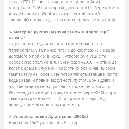
сталі NITRUM, що є поєднанням інноваційних
матеріалів. Стійкі до корозії, довговічні із збереженням
ріжучої кромки, зберігають презентабельний
зовнішній вигляд під час всього періоду експлуатації.
➤
Матеріал
рукоятки
(
ручки
)
ножів Аркос серії
«2900»?
Суцільнолита рукоятка ножів виготовляється з
поліпропілену та прикріплена до хвостовика ножа за
допомогою прямої інжекції, утворюючи міцне та
нероз'ємне сполучення. Ручки серії «2900» – стійкі до
вологи, слабких лужних і кислотних розчинів, високої
температури і корозії. Не потрапляють залишки їжі та
вода завдяки повній відсутності пустот. Вони довгий
час зберігають свою цілісність і зовнішній вигляд.
Рекомендуємо не застосовувати ножі серії «2900» при
температурах нижче - 5°С та тримати подалі від
впливу прямих сонячних променів.
➤
Упаковка ножів Аркос серії «2900»?
Ножі серії 2900 упаковані в блістер