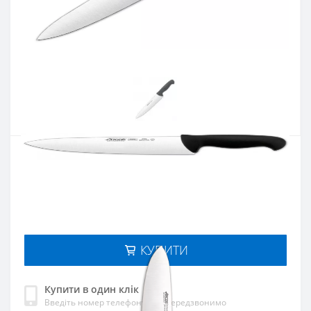
Артикул:
292225
Наявність:
Є в наявності
Кількість:
Цiна 1 150 грн.
-
+
КУПИТИ
Купити в один клік
Введіть номер телефону і ми передзвонимо