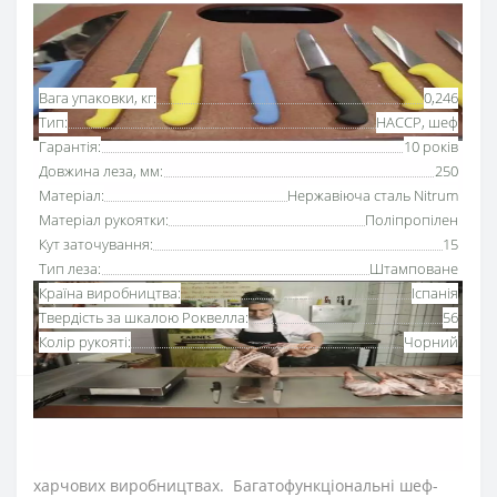
Основні характеристики
Всі характеристики
Вага упаковки, кг:
0,246
Тип:
HACCP, шеф
Гарантія:
10 років
Довжина леза, мм:
250
Матеріал:
Нержавіюча сталь Nitrum
Матеріал рукоятки:
Поліпропілен
Кут заточування:
15
Тип леза:
Штамповане
Країна виробництва:
Іспанія
Твердість за шкалою Роквелла:
56
Колір рукояті:
Чорний
Ніж поварський
250 мм Аркос серії «2900» з
рукояткою чорного кольору
призначений для
щоденного використання на кухнях ресторанів та
харчових виробництвах. Багатофункціональні шеф-