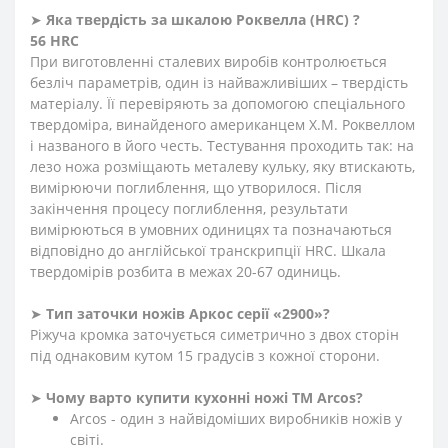
➤
Яка твердість
за
шкалою
Роквелла
(
HRC
)
?
56 HRC
При виготовленні сталевих виробів контролюється
безліч параметрів, один із найважливіших – твердість
матеріалу. Її перевіряють за допомогою спеціального
твердоміра, винайденого американцем Х.М. Роквеллом
і названого в його честь. Тестування проходить так: на
лезо ножа розміщають металеву кульку, яку втискають,
вимірюючи поглиблення
,
що утворилося. Після
закінчення процесу поглиблення, результати
вимірюються в умовних одиницях та позначаються
відповідно до англійської транскрипції HRC. Шкала
твердомірів розбита в межах 20-67 одиниць.
➤
Тип заточки ножів Аркос серії «2900»?
Ріжуча кромка заточується симетрично з двох сторін
під однаковим кутом 15 градусів з кожної сторони.
➤
Чому варто купити кухонні ножі ТМ Arcos?
Arcos - один з найвідоміших виробників ножів у
світі.