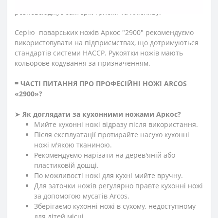
гігієнічна завдяки антибактеріальній обробці: не
розповсюджує бактерії, грибки та плісняву.
Серію поварських ножів Аркос "2900" рекомендуємо
використовувати на підприємствах, що дотримуються
стандартів системи HACCP. Рукоятки ножів мають
кольорове кодування за призначенням.
≡
ЧАСТІ ПИТАННЯ ПРО ПРОФЕСІЙНІ НОЖІ ARCOS
«2900»
?
➤
Як доглядати за кухонними ножами Аркос?
Мийте кухонні ножі відразу після використання.
Після експлуатації протирайте насухо кухонні
ножі м'якою тканиною.
Рекомендуємо нарізати на дерев'яній або
пластиковій дошці.
По можливості ножі для кухні мийте вручну.
Для заточки ножів регулярно правте кухонні ножі
за допомогою мусатів Arcos.
Зберігаємо кухонні ножі в сухому, недоступному
для дітей місці.