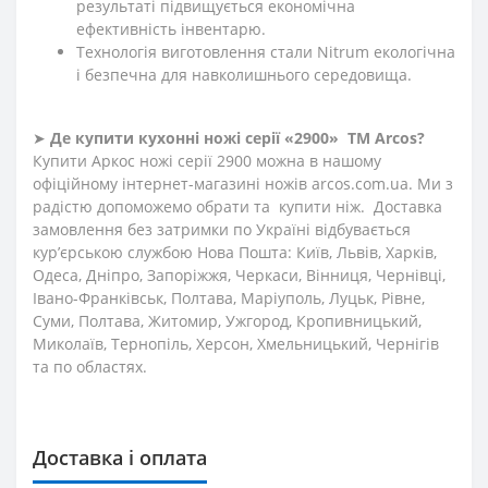
результаті підвищується економічна
ефективність інвентарю.
Технологія виготовлення стали Nitrum екологічна
і безпечна для навколишнього середовища.
➤
Де купити кухонні ножі
серії «2900»
ТМ Arcos?
Купити Аркос ножі серії 2900 можна в нашому
офіційному інтернет-магазині ножів
arcos
.
com
.
ua
. Ми з
радістю допоможемо обрати та купити ніж. Доставка
замовлення без затримки по Україні відбувається
кур’єрською службою Нова Пошта: Київ, Львів, Харків,
Одеса, Дніпро, Запоріжжя, Черкаси, Вінниця, Чернівці,
Івано-Франківськ, Полтава, Маріуполь, Луцьк, Рівне,
Суми, Полтава, Житомир, Ужгород, Кропивницький,
Миколаїв, Тернопіль, Херсон, Хмельницький, Чернігів
та по областях.
Доставка і оплата