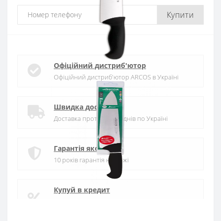
Купити
Офіційний дистриб'ютор
Офіційний дистриб'ютор ARCOS в Україні
Швидка доставка
Доставка протягом 1-3 днів по Україні
Гарантія якості
10 років гарантія на ножі
Купуй в кредит
Оплата частинами або миттєва розстрочка
від ПриватБанку