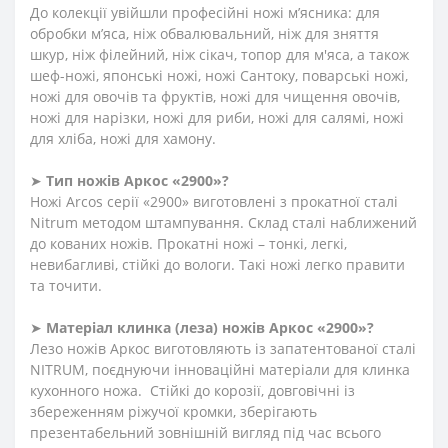
До колекції увійшли професійні ножі м’ясника: для
обробки м’яса, ніж обвалювальний, ніж для зняття
шкур, ніж філейний, ніж сікач, топор для м'яса, а також
шеф-ножі, японські ножі, ножі Сантоку, поварські ножі,
ножі для овочів та фруктів, ножі для чищення овочів,
ножі для нарізки, ножі для риби, ножі для салямі, ножі
для хліба, ножі для хамону.
➤
Тип ножів Аркос «2900»?
Ножі Arcos серії «2900» виготовлені з прокатної сталі
Nitrum методом штампування. Склад сталі наближений
до кованих ножів. Прокатні ножі – тонкі, легкі,
невибагливі, стійкі до вологи. Такі ножі легко правити
та точити.
➤
Матеріал клинка (леза) ножів Аркос «2900»?
Лезо ножів Аркос виготовляють із запатентованої сталі
NITRUM, поєднуючи інноваційні матеріали для клинка
кухонного ножа. Стійкі до корозії, довговічні із
збереженням ріжучої кромки, зберігають
презентабельний зовнішній вигляд під час всього