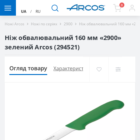
0
UA
/
RU
Ножі Arcos
Ножі по серіях
2900
Ніж обвалювальний 160 мм «290
Ніж обвалювальний 160 мм «2900»
зелений Arcos (294521)
Огляд товару
Характеристики
Доставка і оплат