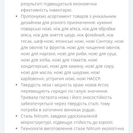
результаті підвищується економічна
ефективність інвентарю.
Пропонуємо асортимент товарів з унікальним
дизайном для різного призначення: кухонні
поварські ножі, ніж для м’яса, ніж для обробки
м’яса, ніж для зняття шкур, ніж філейний, ніж
тесак, шеф-ножі, японські ножі, ножі Сантоку, ножі
для овочів та фруктів, ножі для чищення овочів,
ножі для нарізки, ножі для риби, ножі для суші,
ножі для хліба, ножі для томатів, ножі
кондитерські, ножі для хамону, ножі для сиру,
ножі для масла, ножі для шаурми, ножі
карбовочні, устричні ножі, ножі HACCP.
Твердість леза і міцність краю ножів Arcos
перевищують середні по галузі значення.
Тривала гострота ножа і його зносостійкість
забезпечується через твердість сталі, тому
потреба в заточенні виникає рідше.
Сталь Nitrum, завдяки удосконаленій
мікроструктурі, підвищує стійкість до корозії.
Технологія виготовлення стали Nitrum екологічна