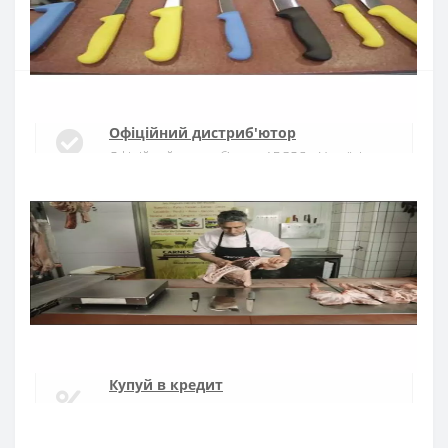
Купити
Офіційний дистриб'ютор
Офіційний дистриб'ютор ARCOS в Україні
Швидка доставка
Доставка протягом 1-3 днів по Україні
Гарантія якості
10 років гарантія на ножі
Купуй в кредит
Оплата частинами або миттєва розстрочка
від ПриватБанку