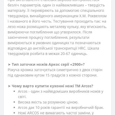
безліч параметрів, один із найважливіших – твердість
матеріалу. Її перевіряють за допомогою спеціального
твердоміра, винайденого американцем Х.М. Роквеллом
і названого в його честь. Тестування проходить так: на
лезо ножа розміщають металеву кульку, яку втискають,
вимірюючи поглиблення що утворилося. Після
закінчення процесу поглиблення, результати
вимірюються в умовних одиницях та позначаються
відповідно до англійської транскрипції HRC. Шкала
твердомірів розбита в межах 20-67 одиниць.
➤
Тип заточки ножів Аркос серії «2900»?
Ріжуча кромка заточується симетрично з двох сторін
під однаковим кутом 15 градусів з кожної сторони.
➤
Чому варто купити кухонні ножі ТМ Arcos?
Arcos - один з найвідоміших виробників ножів у
світі.
Висока якість за розумною ціною.
Arcos дає 10 років гарантії на виробничий брак.
Ножі ARCOS не вимагають частої заміни, у