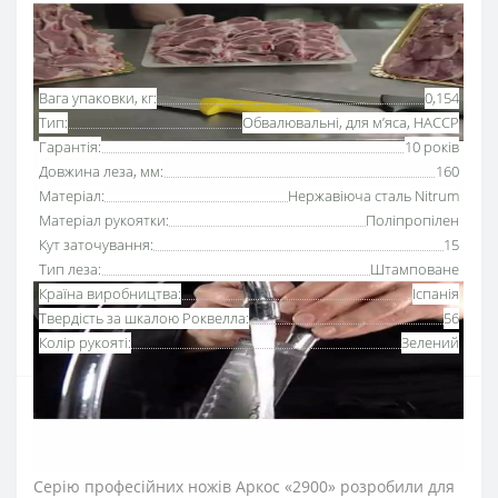
Основні характеристики
Всі характеристики
Вага упаковки, кг:
0,154
Тип:
Обвалювальні, для м’яса, HACCP
Гарантія:
10 років
Довжина леза, мм:
160
Матеріал:
Нержавіюча сталь Nitrum
Матеріал рукоятки:
Поліпропілен
Кут заточування:
15
Тип леза:
Штамповане
Країна виробництва:
Іспанія
Твердість за шкалою Роквелла:
56
Колір рукояті:
Зелений
Ніж для обвалки м’яса 160 мм серії «2900» Аркос з
рукояткою зеленого кольору
використовують для
відділення м'яса від кісток та хрящів.
Серію професійних ножів Аркос «2900» розробили для