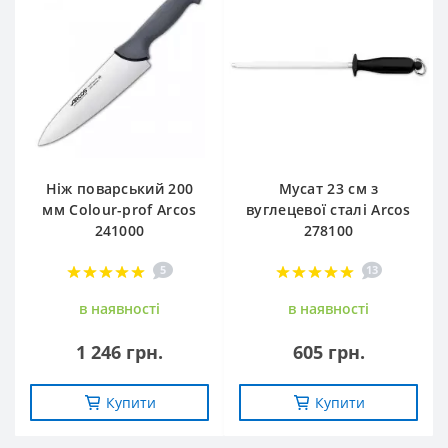
Ніж поварський 200
Мусат 23 см з
мм Сolour-prof Arcos
вуглецевої сталі Arcos
241000
278100
5
13
в наявностi
в наявностi
1 246 грн.
605 грн.
Купити
Купити