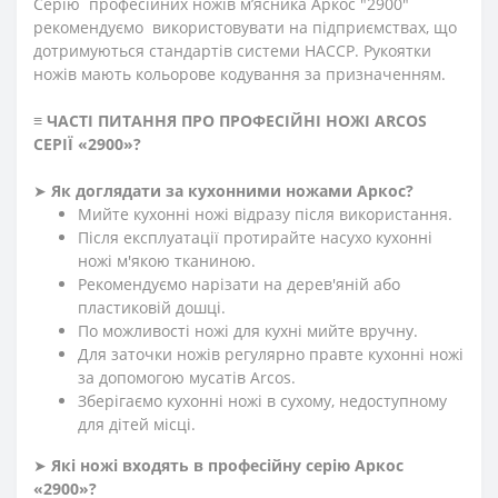
Серію професійних ножів м’ясника Аркос "2900"
рекомендуємо використовувати на підприємствах, що
дотримуються стандартів системи HACCP. Рукоятки
ножів мають кольорове кодування за призначенням.
≡
ЧАСТІ ПИТАННЯ ПРО ПРОФЕСІЙНІ НОЖІ ARCOS
СЕРІЇ «2900»
?
➤
Як доглядати за кухонними ножами Аркос?
Мийте кухонні ножі відразу після використання.
Після експлуатації протирайте насухо кухонні
ножі м'якою тканиною.
Рекомендуємо нарізати на дерев'яній або
пластиковій дошці.
По можливості ножі для кухні мийте вручну.
Для заточки ножів регулярно правте кухонні ножі
за допомогою мусатів Arcos.
Зберігаємо кухонні ножі в сухому, недоступному
для дітей місці.
➤
Які ножі входять в професійну серію Аркос
«2900»?