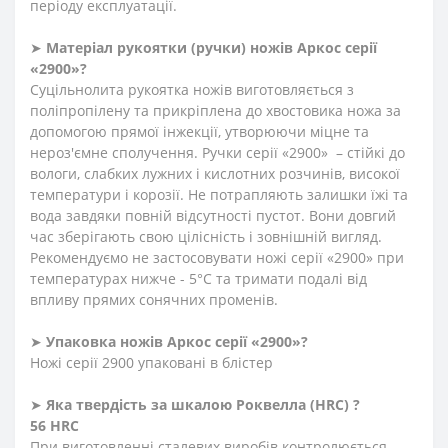
періоду експлуатації.
➤
Матеріал
рукоятки
(
ручки
)
ножів Аркос серії
«2900»?
Суцільнолита рукоятка ножів виготовляється з
поліпропілену та прикріплена до хвостовика ножа за
допомогою прямої інжекції, утворюючи міцне та
нероз'ємне сполучення. Ручки серії «2900» – стійкі до
вологи, слабких лужних і кислотних розчинів, високої
температури і корозії. Не потрапляють залишки їжі та
вода завдяки повній відсутності пустот. Вони довгий
час зберігають свою цілісність і зовнішній вигляд.
Рекомендуємо не застосовувати ножі серії «2900» при
температурах нижче - 5°С та тримати подалі від
впливу прямих сонячних променів.
➤
Упаковка ножів Аркос серії «2900»?
Ножі серії 2900 упаковані в блістер
➤
Яка твердість
за
шкалою
Роквелла
(HRC)
?
56 HRC
При виготовленні сталевих виробів контролюється