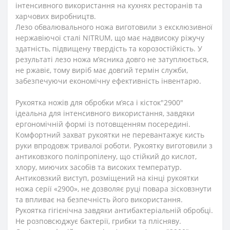
інтенсивного використання на кухнях ресторанів та
харчових виробництв.
Лезо обвалювального ножа виготовили з ексклюзивної
нержавіючої сталі NITRUM, що має надвисоку ріжучу
здатність, підвищену твердість та корозостійкість. У
результаті лезо ножа м’ясника довго не затуплюється,
не ржавіє, тому виріб має довгий термін служби,
забезпечуючи економічну ефективність інвентарю.
Рукоятка ножів для обробки м’яса і кісток"2900"
ідеальна для інтенсивного використання, завдяки
ергономічній формі із потовщенням посередині.
Комфортний захват рукоятки не перевантажує кисть
руки впродовж тривалої роботи. Рукоятку виготовили з
антиковзкого поліпропілену, що стійкий до кислот,
хлору, миючих засобів та високих температур.
Антиковзкий виступ, розміщений на кінці рукоятки
ножа серії «2900», не дозволяє руці повара зісковзнути
та впливає на безпечність його використання.
Рукоятка гігієнічна завдяки антибактеріальній обробці.
Не розповсюджує бактерії, грибки та плісняву.