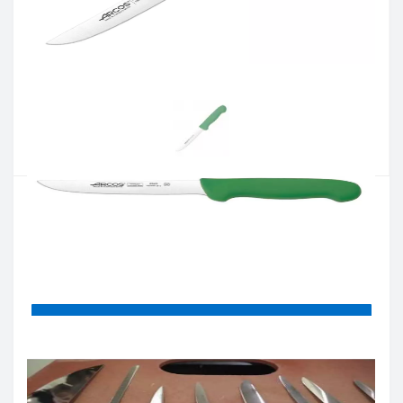
Артикул:
294521
Наявність:
Є в наявності
Кількість:
Цiна 799 грн.
-
+
КУПИТИ
Купити в один клік
Введіть номер телефону і ми передзвонимо