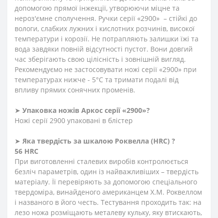
допомогою прямої інжекції, утворюючи міцне та
нероз'ємне сполучення. Ручки серії «2900» – стійкі до
вологи, слабких лужних і кислотних розчинів, високої
температури і корозії. Не потрапляють залишки їжі та
вода завдяки повній відсутності пустот. Вони довгий
час зберігають свою цілісність і зовнішній вигляд.
Рекомендуємо не застосовувати ножі серії «2900» при
температурах нижче - 5°С та тримати подалі від
впливу прямих сонячних променів.
➤
Упаковка ножів Аркос серії «2900»?
Ножі серії 2900 упаковані в блістер
➤
Яка твердість
за
шкалою
Роквелла
(HRC)
?
56 HRC
При виготовленні сталевих виробів контролюється
безліч параметрів, один із найважливіших – твердість
матеріалу. Її перевіряють за допомогою спеціального
твердоміра, винайденого американцем Х.М. Роквеллом
і названого в його честь. Тестування проходить так: на
лезо ножа розміщають металеву кульку, яку втискають,