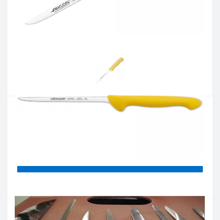
Артикул:
294100
Наявність:
немає в наявностi
Кількість:
Цiна 863 грн.
-
+
КУПИТИ