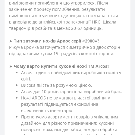
вимірюючи поглиблення що утворилося. Після
закінчення процесу поглиблення, результати
вимірюються в умовних одиницях та позначаються
відповідно до англійської транскрипції HRC. Шкала
твердомірів розбита в межах 20-67 одиниць.
➤
Тип заточки ножів Аркос серії «2900»?
Ріжуча кромка заточується симетрично з двох сторін
під однаковим кутом 15 градусів з кожної сторони.
➤
Чому варто купити кухонні ножі ТМ Arcos?
Arcos - один з найвідоміших виробників ножів у
світі.
Висока якість за розумною ціною.
Arcos дає 10 років гарантії на виробничий брак.
Ножі ARCOS не вимагають частої заміни, у
результаті підвищується економічна
ефективність інвентарю.
Пропонуємо асортимент товарів з унікальним
дизайном для різного призначення: кухонні
поварські ножі, ніж для м’яса, ніж для обробки