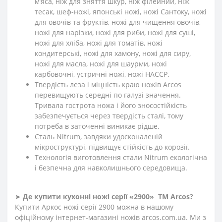
м’яса, ніж для зняття шкур, ніж філейний, ніж
тесак, шеф-ножі, японські ножі, ножі Сантоку, ножі
для овочів та фруктів, ножі для чищення овочів,
ножі для нарізки, ножі для риби, ножі для суші,
ножі для хліба, ножі для томатів, ножі
кондитерські, ножі для хамону, ножі для сиру,
ножі для масла, ножі для шаурми, ножі
карбовочні, устричні ножі, ножі HACCP.
Твердість леза і міцність краю ножів Arcos
перевищують середні по галузі значення.
Тривала гострота ножа і його зносостійкість
забезпечується через твердість сталі, тому
потреба в заточенні виникає рідше.
Сталь Nitrum, завдяки удосконаленій
мікроструктурі, підвищує стійкість до корозії.
Технологія виготовлення стали Nitrum екологічна
і безпечна для навколишнього середовища.
➤
Де купити кухонні ножі
серії «2900»
ТМ Arcos?
Купити Аркос ножі серії 2900 можна в нашому
офіційному інтернет-магазині ножів arcos.com.ua. Ми з