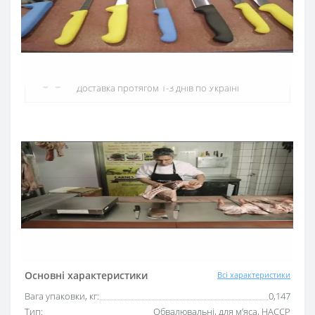
Офіційний дистриб'ютор
Офіційний дистриб'ютор ARCOS в Україні
Швидка доставка
Доставка протягом 1-3 днів по Україні
Гарантія якості
10 років гарантія на ножі
Купуй в кредит
Оплата частинами або миттєва розстрочка
від ПриватБанку
Основні характеристики
Всі характеристики
Вага упаковки, кг:
0,147
Тип:
Обвалювальні, для м’яса, HACCP