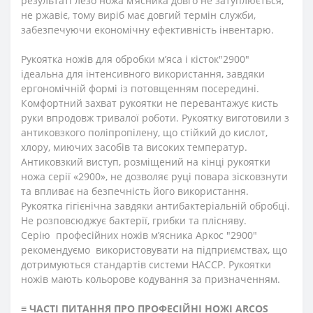
результаті лезо ножа м’ясника довго не затуплюється,
не ржавіє, тому виріб має довгий термін служби,
забезпечуючи економічну ефективність інвентарю.
Рукоятка ножів для обробки м’яса і кісток"2900"
ідеальна для інтенсивного використання, завдяки
ергономічній формі із потовщенням посередині.
Комфортний захват рукоятки не перевантажує кисть
руки впродовж тривалої роботи. Рукоятку виготовили з
антиковзкого поліпропілену, що стійкий до кислот,
хлору, миючих засобів та високих температур.
Антиковзкий виступ, розміщений на кінці рукоятки
ножа серії «2900», не дозволяє руці повара зісковзнути
та впливає на безпечність його використання.
Рукоятка гігієнічна завдяки антибактеріальній обробці.
Не розповсюджує бактерії, грибки та плісняву.
Серію професійних ножів м’ясника Аркос "2900"
рекомендуємо використовувати на підприємствах, що
дотримуються стандартів системи HACCP. Рукоятки
ножів мають кольорове кодування за призначенням.
≡
ЧАСТІ ПИТАННЯ ПРО ПРОФЕСІЙНІ НОЖІ ARCOS