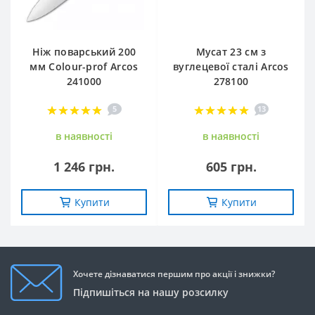
Ніж поварський 200
Мусат 23 см з
мм Сolour-prof Arcos
вуглецевої сталі Arcos
241000
278100
5
13
в наявностi
в наявностi
1 246 грн.
605 грн.
Купити
Купити
Хочете дізнаватися першим про акції і знижки?
Підпишіться на нашу розсилку