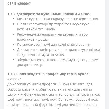
СЕРІЇ «2900»
?
➤
Як доглядати за кухонними ножами Аркос?
Мийте кухонні ножі відразу після використання.
Після експлуатації протирайте насухо кухонні
ножі м'якою тканиною.
Рекомендуємо нарізати на дерев'яній або
пластиковій дошці.
По можливості ножі для кухні мийте вручну.
Для заточки ножів регулярно правте кухонні ножі
за допомогою мусатів Arcos.
Зберігаємо кухонні ножі в сухому, недоступному
для дітей місці.
➤
Які ножі входять в професійну серію Аркос
«2900»?
До колекції увійшли професійні ножі м’ясника: для
обробки м’яса, ніж обвалювальний, ніж для зняття
шкур, ніж філейний, ніж сікач, топор для м'яса, а також
шеф-ножі, японські ножі, ножі Сантоку, поварські ножі,
ножі для овочів та фруктів, ножі для чищення овочів,