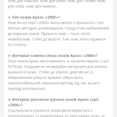
ножі для нарізки, ножі для риби, ножі для салямі, ножі
для хліба, ножі для хамону.
➤
Тип ножів Аркос «2900»?
Ножі Arcos серії «2900» виготовлені з прокатної сталі
Nitrum методом штампування. Склад сталі наближений
до кованих ножів. Прокатні ножі – тонкі, легкі,
невибагливі, стійкі до вологи. Такі ножі легко правити
та точити.
➤
Матеріал клинка (леза) ножів Аркос «2900»?
Лезо ножів Аркос виготовляють із запатентованої сталі
NITRUM, поєднуючи інноваційні матеріали для клинка
кухонного ножа. Стійкі до корозії, довговічні із
збереженням ріжучої кромки, зберігають
презентабельний зовнішній вигляд під час всього
періоду експлуатації.
➤
Матеріал
рукоятки
(
ручки
)
ножів Аркос серії
«2900»?
Суцільнолита рукоятка ножів виготовляється з
поліпропілену та прикріплена до хвостовика ножа за