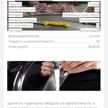
Гарантія:
10 років
Довжина леза, мм:
160
Матеріал:
Нержавіюча сталь Nitrum
Матеріал рукоятки:
Поліпропілен
Кут заточування:
15
Тип леза:
Штамповане
Країна виробництва:
Іспанія
Твердість за шкалою Роквелла:
56
Колір рукояті:
Жовтий
Ніж для обвалки м’яса 160 мм серії «2900» Аркос з
рукояткою жовтого кольору
використовують для
відділення м'яса від кісток та хрящів.
Серію професійних ножів Аркос «2900» розробили для
інтенсивного використання на кухнях ресторанів та
харчових виробництв.
Лезо обвалювального ножа виготовили з ексклюзивної
нержавіючої сталі NITRUM, що має надвисоку ріжучу
здатність, підвищену твердість та корозостійкість. У