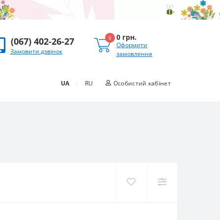
0 грн.
0
(067) 402-26-27
Оформити
Замовити дзвінок
замовлення
/
UA
RU
Особистий кабінет