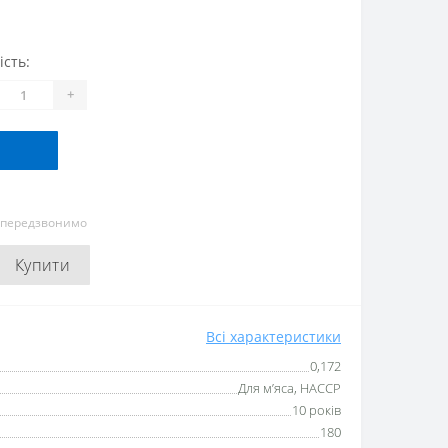
ість:
+
и передзвонимо
Купити
Всі характеристики
0,172
Для м’яса, HACCP
10 років
180