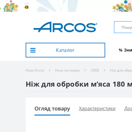
Каталог
% Зн
Ножі Arcos
Ножі по серіях
2900
Ніж для обр
Ніж для обробки м’яса 180 
Огляд товару
Характеристики
Дос