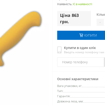
Наявність:
Є в наявності
Кільк
Цiна 863
грн.
-
КУПИТИ
Купити в один клік
Введіть номер телефону і м
Основні характеристики
Вага упаковки, кг:
Тип:
Гарантія:
Довжина леза, мм: