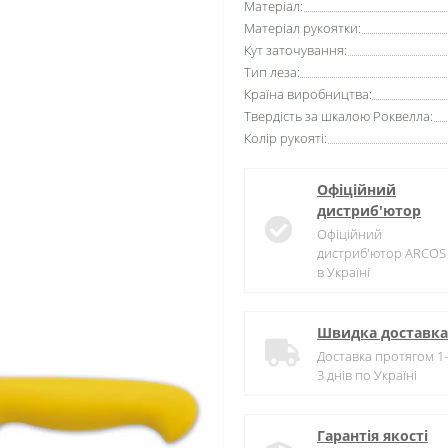
Матеріал:
Матеріал рукоятки:
Кут заточування:
Тип леза:
Країна виробництва:
Твердість за шкалою Роквелла:
Колір рукояті:
Офіційний
дистриб'ютор
Офіційний
дистриб'ютор ARCOS
в Україні
Швидка доставка
Доставка протягом 1-
3 днів по Україні
Гарантія якості