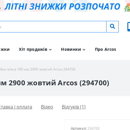
ижки
Хіт продажів
Новинки
Про Arcos
обки м’яса 180 мм 2900 жовтий Arcos 294700
мм 2900 жовтий Arcos (294700)
тавка і оплата
Вiдео
Відгуків (1)
Артикул:
294700