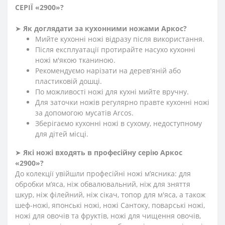
СЕРІЇ «2900»
?
➤
Як доглядати за кухонними ножами Аркос?
Мийте кухонні ножі відразу після використання.
Після експлуатації протирайте насухо кухонні
ножі м'якою тканиною.
Рекомендуємо нарізати на дерев'яній або
пластиковій дошці.
По можливості ножі для кухні мийте вручну.
Для заточки ножів регулярно правте кухонні ножі
за допомогою мусатів Arcos.
Зберігаємо кухонні ножі в сухому, недоступному
для дітей місці.
➤
Які ножі входять в професійну серію Аркос
«2900»?
До колекції увійшли професійні ножі м’ясника: для
обробки м’яса, ніж обвалювальний, ніж для зняття
шкур, ніж філейний, ніж сікач, топор для м'яса, а також
шеф-ножі, японські ножі, ножі Сантоку, поварські ножі,
ножі для овочів та фруктів, ножі для чищення овочів,