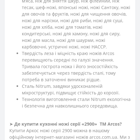
м’яса, ніж для зняття шкур, ніж філейний, ніж
тесак, шеф-ножі, японські ножі, ножі Сантоку, ножі
для овочів та фруктів, ножі для чищення овочів,
ножі для нарізки, ножі для риби, ножі для суші,
ножі для хліба, ножі для томатів, ножі
кондитерські, ножі для хамону, ножі для сиру,
ножі для масла, ножі для шаурми, ножі
карбовочні, устричні ножі, ножі HACCP.
Твердість леза і міцність краю ножів Arcos
перевищують середні по галузі значення.
Тривала гострота ножа і його зносостійкість
забезпечується через твердість сталі, тому
потреба в заточенні виникає рідше.
Сталь Nitrum, завдяки удосконаленій
мікроструктурі, підвищує стійкість до корозії.
Технологія виготовлення стали Nitrum екологічна
і безпечна для навколишнього середовища.
➤
Де купити кухонні ножі
серії «2900»
ТМ Arcos?
Купити Аркос ножі серії 2900 можна в нашому
офіційному інтернет-магазині ножів arcos.com.ua. Ми з