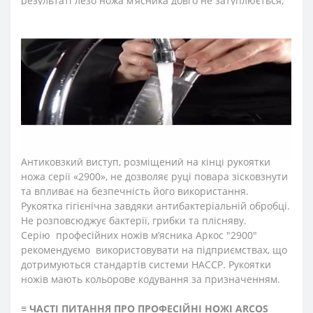
результаті лезо ножа м’ясника довго не затуплюється,
не ржавіє, тому виріб має довгий термін служби,
забезпечуючи економічну ефективність інвентарю.
Рукоятка ножів для обробки м’яса і кісток"2900"
ідеальна для інтенсивного використання, завдяки
ергономічній формі із потовщенням посередині.
Комфортний захват рукоятки не перевантажує кисть
руки впродовж тривалої роботи. Рукоятку виготовили з
антиковзкого поліпропілену, що стійкий до кислот,
хлору, миючих засобів та високих температур.
Антиковзкий виступ, розміщений на кінці рукоятки
ножа серії «2900», не дозволяє руці повара зісковзнути
та впливає на безпечність його використання.
Рукоятка гігієнічна завдяки антибактеріальній обробці.
Не розповсюджує бактерії, грибки та плісняву.
Серію професійних ножів м’ясника Аркос "2900"
рекомендуємо використовувати на підприємствах, що
дотримуються стандартів системи HACCP. Рукоятки
ножів мають кольорове кодування за призначенням.
≡
ЧАСТІ ПИТАННЯ ПРО ПРОФЕСІЙНІ НОЖІ ARCOS