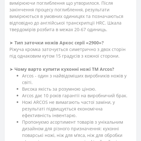
вимірюючи поглиблення що утворилося. Після
закінчення процесу поглиблення, результати
вимірюються в умовних одиницях та позначаються
відповідно до англійської транскрипції HRC. Шкала
твердомірів розбита в межах 20-67 одиниць.
➤
Тип заточки ножів Аркос серії «2900»?
Ріжуча кромка заточується симетрично з двох сторін
під однаковим кутом 15 градусів з кожної сторони.
➤
Чому варто купити кухонні ножі ТМ Arcos?
Arcos - один з найвідоміших виробників ножів у
світі.
Висока якість за розумною ціною.
Arcos дає 10 років гарантії на виробничий брак.
Ножі ARCOS не вимагають частої заміни, у
результаті підвищується економічна
ефективність інвентарю.
Пропонуємо асортимент товарів з унікальним
дизайном для різного призначення: кухонні
поварські ножі, ніж для м’яса, ніж для обробки