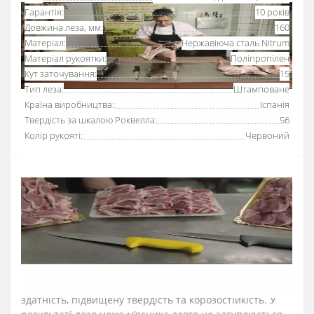
Гарантія:
10 років
Довжина леза, мм:
160
Матеріал:
Нержавіюча сталь Nitrum
Матеріал рукоятки:
Поліпропілен
Кут заточування:
15
Тип леза:
Штамповане
Країна виробництва:
Іспанія
Твердість за шкалою Роквелла:
56
Колір рукояті:
Червоний
Ніж для обвалки м’яса 160 мм серії «2900» Аркос з
рукояткою червоного кольору
використовують для
відділення м'яса від кісток та хрящів.
Серію професійних ножів Аркос «2900» розробили для
інтенсивного використання на кухнях ресторанів та
харчових виробництв.
Лезо обвалювального ножа виготовили з ексклюзивної
нержавіючої сталі NITRUM, що має надвисоку ріжучу
здатність, підвищену твердість та корозостійкість. У