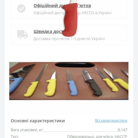
Офіційний дистриб'ютор
Офіційний дистриб'ютор ARCOS в Україні
Швидка доставка
Доставка протягом 1-3 днів по Україні
Гарантія якості
10 років гарантія на ножі
Купуй в кредит
Оплата частинами або миттєва розстрочка
від ПриватБанку
Основні характеристики
Всі характеристики
Вага упаковки, кг:
0,147
Тип:
Обвалювальні, для м’яса, HACCP