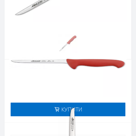
Артикул:
294122
Наявність:
немає в наявностi
Кількість:
Цiна 863 грн.
-
+
КУПИТИ