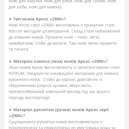
ножі для нарізки, ножі для риби, ножі для салямі, ножі
для хліба, ножі для хамону.
➤
Тип ножів Аркос «2900»?
Ножі Arcos серії «2900» виготовлені з прокатної сталі
Nitrum методом штампування. Склад сталі наближений
до кованих ножів. Прокатні ножі – тонкі, легкі,
невибагливі, стійкі до вологи. Такі ножі легко правити
та точити.
➤
Матеріал клинка (леза) ножів Аркос «2900»?
Лезо ножів Аркос виготовляють із запатентованої сталі
NITRUM, поєднуючи інноваційні матеріали для клинка
кухонного ножа. Стійкі до корозії, довговічні із
збереженням ріжучої кромки, зберігають
презентабельний зовнішній вигляд під час всього
періоду експлуатації.
➤
Матеріал
рукоятки
(
ручки
)
ножів Аркос серії
«2900»?
Суцільнолита рукоятка ножів виготовляється з
поліпропілену та прикріплена до хвостовика ножа за