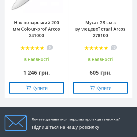
Ніж поварський 200
Мусат 23 см з
мм Сolour-prof Arcos
вуглецевої сталі Arcos
241000
278100
5
13
в наявностi
в наявностi
1 246 грн.
605 грн.
Купити
Купити
Хочете дізнаватися першим про акції і знижки?
Підпишіться на нашу розсилку