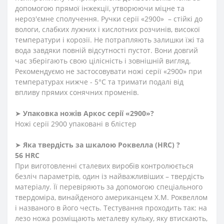
допомогою прямої інжекції, утворюючи міцне та
нероз'ємне сполучення. Ручки серії «2900» – стійкі до
вологи, слабких лужних і кислотних розчинів, високої
температури і корозії. Не потрапляють залишки їжі та
вода завдяки повній відсутності пустот. Вони довгий
час зберігають свою цілісність і зовнішній вигляд.
Рекомендуємо не застосовувати ножі серії «2900» при
температурах нижче - 5°С та тримати подалі від
впливу прямих сонячних променів.
➤
Упаковка ножів Аркос серії «2900»?
Ножі серії 2900 упаковані в блістер
➤
Яка твердість
за
шкалою
Роквелла
(HRC)
?
56 HRC
При виготовленні сталевих виробів контролюється
безліч параметрів, один із найважливіших – твердість
матеріалу. Її перевіряють за допомогою спеціального
твердоміра, винайденого американцем Х.М. Роквеллом
і названого в його честь. Тестування проходить так: на
лезо ножа розміщають металеву кульку, яку втискають,