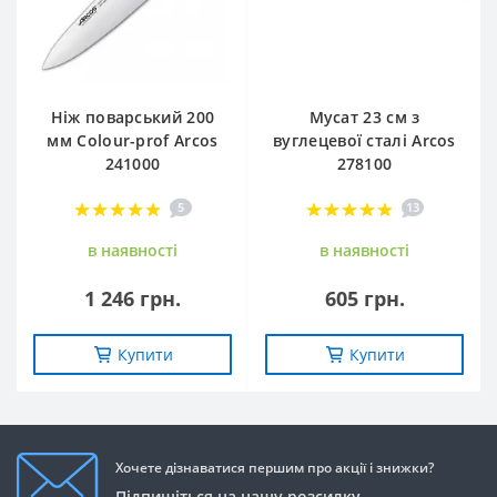
Ніж поварський 200
Мусат 23 см з
мм Сolour-prof Arcos
вуглецевої сталі Arcos
241000
278100
5
13
в наявностi
в наявностi
1 246 грн.
605 грн.
Купити
Купити
Хочете дізнаватися першим про акції і знижки?
Підпишіться на нашу розсилку