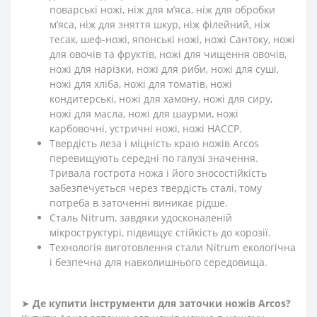
поварські ножі, ніж для м’яса, ніж для обробки
м’яса, ніж для зняття шкур, ніж філейний, ніж
тесак, шеф-ножі, японські ножі, ножі Сантоку, ножі
для овочів та фруктів, ножі для чищення овочів,
ножі для нарізки, ножі для риби, ножі для суші,
ножі для хліба, ножі для томатів, ножі
кондитерські, ножі для хамону, ножі для сиру,
ножі для масла, ножі для шаурми, ножі
карбовочні, устричні ножі, ножі HACCP.
Твердість леза і міцність краю ножів Arcos
перевищують середні по галузі значення.
Тривала гострота ножа і його зносостійкість
забезпечується через твердість сталі, тому
потреба в заточенні виникає рідше.
Сталь Nitrum, завдяки удосконаленій
мікроструктурі, підвищує стійкість до корозії.
Технологія виготовлення стали Nitrum екологічна
і безпечна для навколишнього середовища.
➤
Де купити інструменти для заточки ножів Arcos?