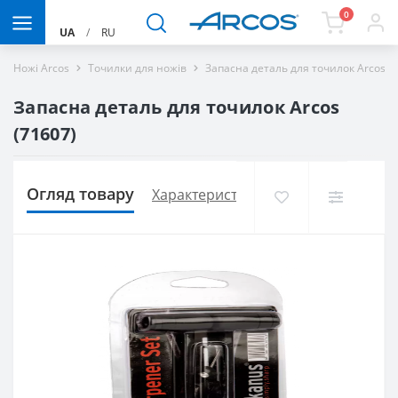
0
UA
/
RU
Ножі Arcos
Точилки для ножів
Запасна деталь для точилок Arcos 7
Запасна деталь для точилок Arcos
(71607)
Огляд товару
Характеристики
Доставка і оплат