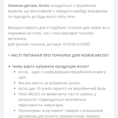
Запасна деталь Arcos
складається з пружинних
важелів, що виготовили з твердого карбіду вольфраму
та підходить до будь-якого типу леза.
Використовують для V-подібних точилок для ножів як із
нержавіючої сталі, так і пластмасових точилок-
метеликів.
Для ручних точилок, артикул: 610100-610000
≡
ЧАСТІ ПИТАННЯ ПРО ТОЧИЛКИ ДЛЯ НОЖІВ ARCOS
?
➤
Чому варто купувати продукцію Arcos?
Arcos - один з найвідоміших виробників ножів у
світі.
Висока якість за розумною ціною.
Arcos дає 10 років гарантії на виробничий брак.
Ножі ARCOS не вимагають частої заміни, у
результаті підвищується економічна
ефективність інвентарю.
Пропонуємо асортимент товарів з унікальним
дизайном для різного призначення: кухонні