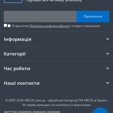
Підписатися
Я прочитав
Політика конфіденційності
і згоден з вимогами
Інформація
Категорії
Час роботи
Наші контакти
© 2007-2026 ARCOS.com.ua - офiцiйний iмпортер ТМ ARCOS в Україні.
Усi права захищенi та належать їх власникам.