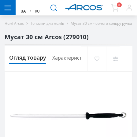
0
UA
/
RU
Ножі Arcos
Точилки для ножів
Мусат 30 см чорного кольру ручка A
Мусат 30 см Arcos (279010)
Огляд товару
Характеристики
Доставка і оплат