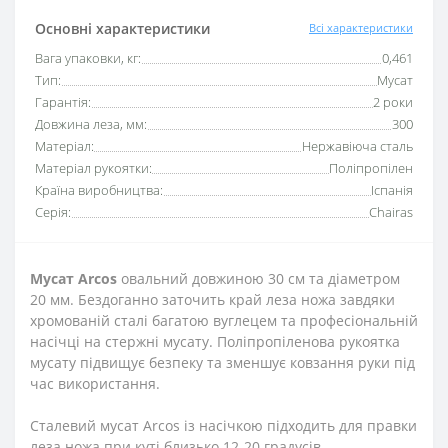
Основні характеристики
Всі характеристики
Вага упаковки, кг:
0,461
Тип:
Мусат
Гарантія:
2 роки
Довжина леза, мм:
300
Матеріал:
Нержавіюча сталь
Матеріал рукоятки:
Поліпропілен
Країна виробництва:
Іспанія
Серія:
Chairas
Мусат Arcos
овальний довжиною 30 см та діаметром
20 мм. Бездоганно заточить край леза ножа завдяки
хромованій сталі багатою вуглецем та професіональній
насічці на стержні мусату. Поліпропіленова рукоятка
мусату підвищує безпеку та зменшує ковзання руки під
час використання.
Сталевий мусат Arcos із насічкою підходить для правки
леза ножа при куті близько 12-20 градусів.