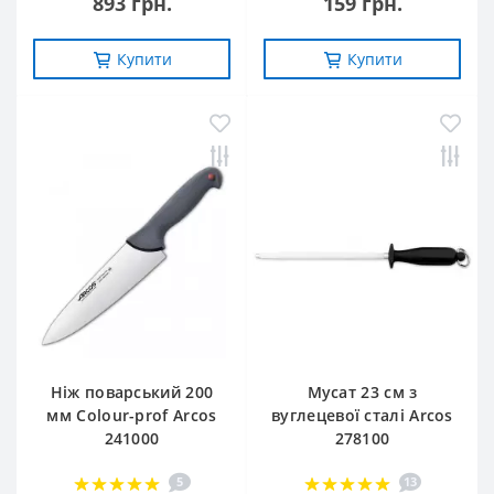
893 грн.
159 грн.
Купити
Купити
Ніж поварський 200
Мусат 23 см з
мм Сolour-prof Arcos
вуглецевої сталі Arcos
241000
278100
5
13