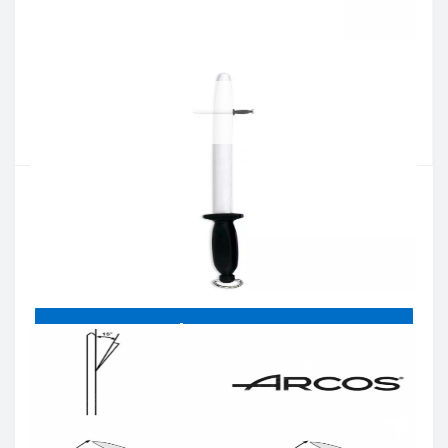
Артикул:
279010
Наявність:
Є в наявності
Кількість:
Цiна 2 301 грн.
-
+
КУПИТИ
Купити в один клік
Введіть номер телефону і ми передзвонимо
Купити