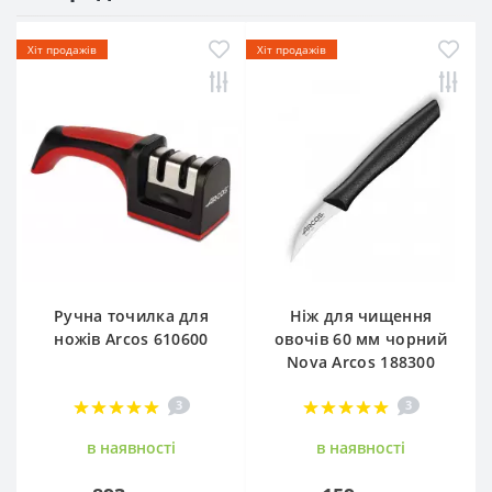
Хіт продажів
Хіт продажів
Ручна точилка для
Ніж для чищення
ножів Arcos 610600
овочів 60 мм чорний
Nova Arcos 188300
3
3
в наявностi
в наявностi