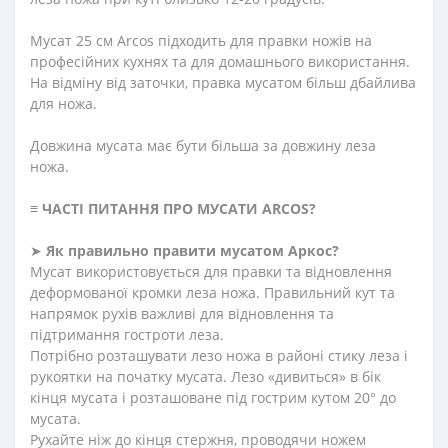
Мусат 25 см Arcos підходить для правки ножів на
професійних кухнях та для домашнього використання.
На відміну від заточки, правка мусатом більш дбайлива
для ножа.
Довжина мусата має бути більша за довжину леза
ножа.
≡
ЧАСТІ ПИТАННЯ ПРО МУСАТИ ARCOS
?
➤
Як правильно правити мусатом Аркос?
Мусат використовується для правки та відновлення
деформованої кромки леза ножа. Правильний кут та
напрямок рухів важливі для відновлення та
підтримання гостроти леза.
Потрібно розташувати лезо ножа в районі стику леза і
рукоятки на початку мусата. Лезо «дивиться» в бік
кінця мусата і розташоване під гострим кутом 20° до
мусата.
Рухайте ніж до кінця стержня, проводячи ножем