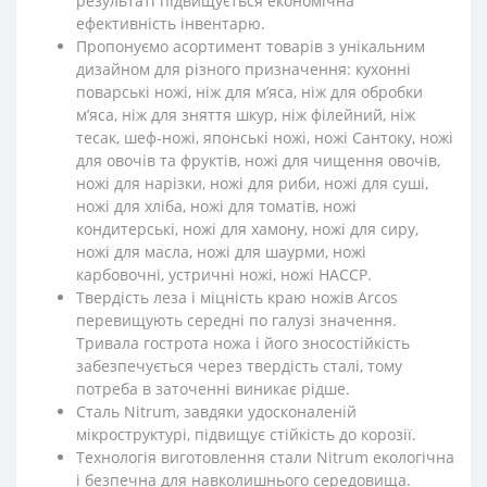
результаті підвищується економічна
ефективність інвентарю.
Пропонуємо асортимент товарів з унікальним
дизайном для різного призначення: кухонні
поварські ножі, ніж для м’яса, ніж для обробки
м’яса, ніж для зняття шкур, ніж філейний, ніж
тесак, шеф-ножі, японські ножі, ножі Сантоку, ножі
для овочів та фруктів, ножі для чищення овочів,
ножі для нарізки, ножі для риби, ножі для суші,
ножі для хліба, ножі для томатів, ножі
кондитерські, ножі для хамону, ножі для сиру,
ножі для масла, ножі для шаурми, ножі
карбовочні, устричні ножі, ножі HACCP.
Твердість леза і міцність краю ножів Arcos
перевищують середні по галузі значення.
Тривала гострота ножа і його зносостійкість
забезпечується через твердість сталі, тому
потреба в заточенні виникає рідше.
Сталь Nitrum, завдяки удосконаленій
мікроструктурі, підвищує стійкість до корозії.
Технологія виготовлення стали Nitrum екологічна
і безпечна для навколишнього середовища.