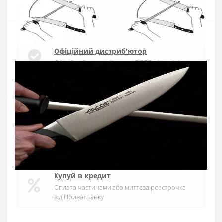
Офіційний дистриб'ютор
Офіційний дистриб'ютор ARCOS в Україні
Швидка доставка
Доставка протягом 1-3 днів по Україні
Гарантія якості
10 років гарантія на ножі
Купуй в кредит
Оплата частинами або миттєва розстрочка
від ПриватБанку