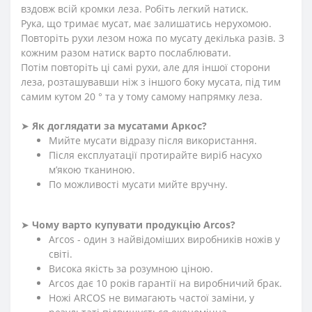
вздовж всій кромки леза. Робіть легкий натиск.
Рука, що тримає мусат, має залишатись нерухомою.
Повторіть рухи лезом ножа по мусату декілька разів. З
кожним разом натиск варто послаблювати.
Потім повторіть ці самі рухи, але для іншої сторони
леза, розташувавши ніж з іншого боку мусата, під тим
самим кутом 20 ° та у тому самому напрямку леза.
➤
Як доглядати за мусатами
Аркос?
Мийте мусати відразу після використання.
Після експлуатації протирайте виріб насухо
м’якою тканиною.
По можливості мусати мийте вручну.
➤
Чому варто купувати продукцію Arcos?
Arcos - один з найвідоміших виробників ножів у
світі.
Висока якість за розумною ціною.
Arcos дає 10 років гарантії на виробничий брак.
Ножі ARCOS не вимагають частої заміни, у