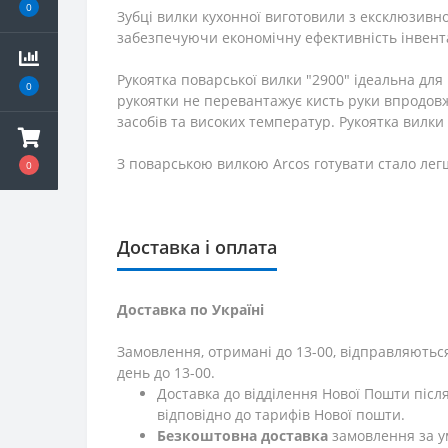
0
Зубці вилки кухонної виготовили з ексклюзивної
забезпечуючи економічну ефективність інвен
Рукоятка поварської вилки "2900" ідеальна дл
0
рукоятки не перевантажує кисть руки впродовж 
засобів та високих температур. Рукоятка вилки 
З поварською вилкою Arcos готувати стало ле
0
Доставка і оплата
Доставка по Україні
Замовлення, отримані до 13-00, відправляються
день до 13-00.
Доставка до відділення Нової Пошти післ
відповідно до тарифів Нової пошти.
Безкоштовна доставка
замовлення за у