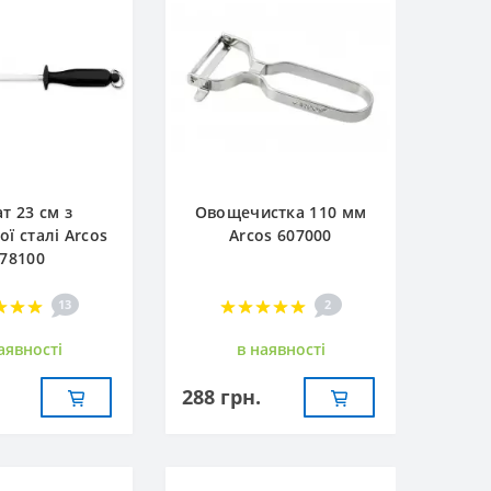
т 23 см з
Овощечистка 110 мм
ої сталі Arcos
Arcos 607000
78100
13
2
аявностi
в наявностi
288 грн.