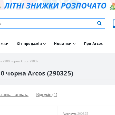
ижки
Хіт продажів
Новинки
Про Arcos
м 2900 чорна Arcos 290325
0 чорна Arcos (290325)
тавка і оплата
Відгуків (1)
Артикул:
290325