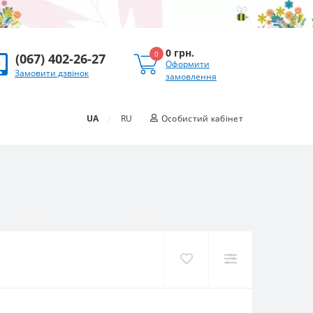
0 грн.
0
(067) 402-26-27
Оформити
Замовити дзвінок
замовлення
/
UA
RU
Особистий кабінет