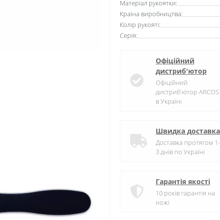
Матеріал рукоятки:
Країна виробництва:
Колір рукояті:
Серія:
Офіційний
дистриб'ютор
Офіційний
дистриб'ютор ARCOS
в Україні
Швидка доставка
Доставка протягом 1-
3 днів по Україні
Гарантія якості
10 років гарантія на
ножі