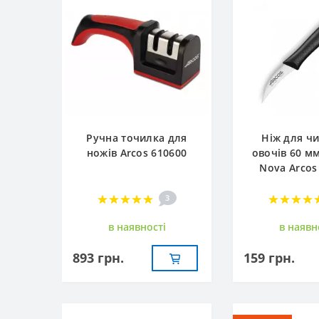
Ручна точилка для
Ніж для ч
ножів Arcos 610600
овочів 60 м
Nova Arcos
3
в наявностi
в наявн
893 грн.
159 грн.