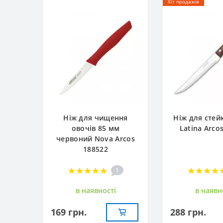
Хіт продажів
Ніж для чищення
Ніж для стей
овочів 85 мм
Latina Arco
червоний Nova Arcos
188522
1
в наявностi
в наявн
169 грн.
288 грн.