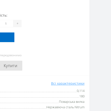
ість:
+
и передзвонимо
Купити
Всі характеристики
0,114
180
Поварська вилка
Нержавіюча сталь Nitrum