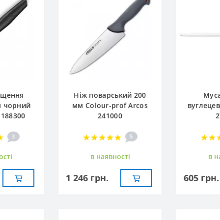
ищення
Ніж поварський 200
Муса
м чорний
мм Сolour-prof Arcos
вуглецев
 188300
241000
2
3
5
остi
в наявностi
в н
1 246 грн.
605 грн.