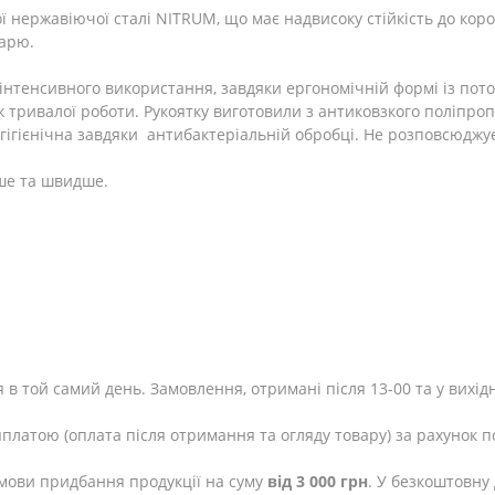
 нержавіючої сталі NITRUM, що має надвисоку стійкість до короз
тарю.
я інтенсивного використання, завдяки ергономічній формі із п
тривалої роботи. Рукоятку виготовили з антиковзкого поліпропі
гігієнічна завдяки антибактеріальній обробці. Не розповсюджує 
гше та швидше.
 в той самий день. Замовлення, отримані після 13-00 та у вихід
яплатою (оплата після отримання та огляду товару) за рахунок п
мови придбання продукції на суму
від 3 000 грн
. У безкоштовну