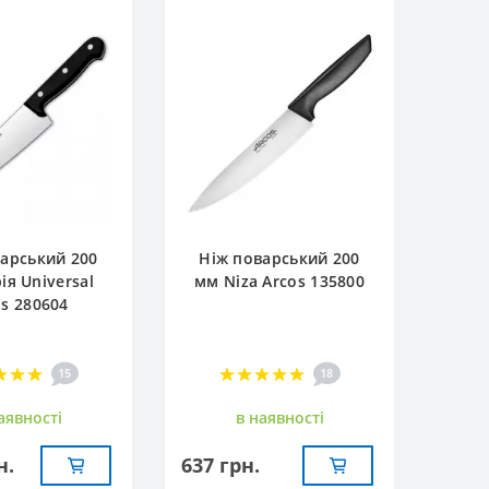
арський 200
Ніж поварський 200
ія Universal
мм Niza Arcos 135800
os 280604
15
18
аявностi
в наявностi
н.
637 грн.