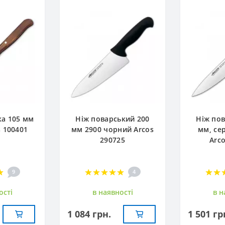
ка 105 мм
Ніж поварський 200
Ніж пов
s 100401
мм 2900 чорний Arcos
мм, сер
290725
Arc
9
4
остi
в наявностi
в н
1 084 грн.
1 501 гр