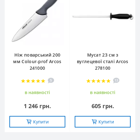
Ніж поварський 200
Мусат 23 см з
мм Сolour-prof Arcos
вуглецевої сталі Arcos
241000
278100
5
13
в наявностi
в наявностi
1 246 грн.
605 грн.
Купити
Купити