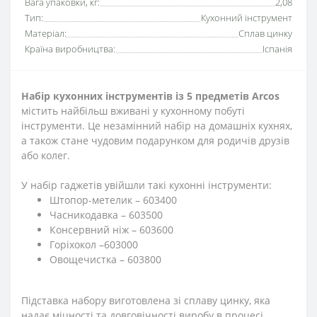
Вага упаковки, кг:
2,08
Тип:
Кухонний інструмент
Матеріал:
Сплав цинку
Країна виробництва:
Іспанія
Набір кухонних інструментів із 5 предметів Arcos
містить найбільш вживані у кухонному побуті
інструменти. Це незамінний набір на домашніх кухнях,
а також стане чудовим подарунком для родичів друзів
або колег.
У набір гаджетів увійшли такі кухонні інструменти:
Штопор-метелик – 603400
Часникодавка – 603500
Консервний ніж – 603600
Горіхокол –603000
Овощечистка – 603800
Підставка набору виготовлена зі сплаву цинку, яка
надає міцності та довговічності виробу в процесі