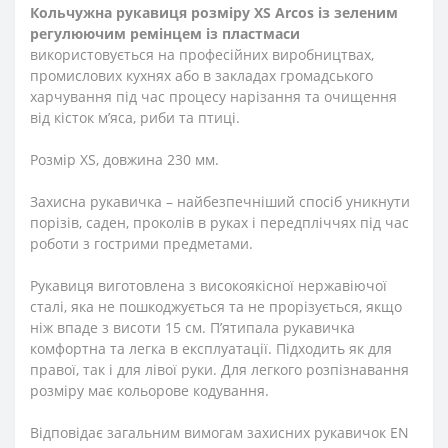
Кольчужна рукавиця розміру XS Arcos із зеленим
регулюючим ремінцем із пластмаси
використовується на професійних виробництвах,
промислових кухнях або в закладах громадського
харчування під час процесу нарізання та очищення
від кісток м’яса, риби та птиці.
Розмір XS, довжина 230 мм.
Захисна рукавичка – найбезпечніший спосіб уникнути
порізів, саден, проколів в руках і передпліччях під час
роботи з гострими предметами.
Рукавиця виготовлена з високоякісної нержавіючої
сталі, яка не пошкоджується та не прорізується, якщо
ніж впаде з висоти 15 см. П’ятипала рукавичка
комфортна та легка в експлуатації. Підходить як для
правої, так і для лівої руки. Для легкого розпізнавання
розміру має кольорове кодування.
Відповідає загальним вимогам захисних рукавичок EN