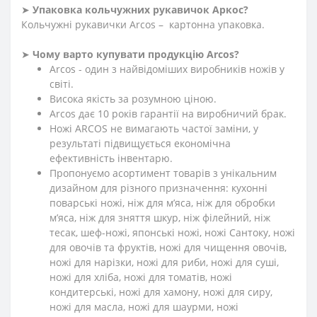
➤
Упаковка кольчужних рукавичок Аркос?
Кольчужні рукавички Arcos – картонна упаковка.
➤
Чому варто купувати продукцію Arcos?
Arcos - один з найвідоміших виробників ножів у
світі.
Висока якість за розумною ціною.
Arcos дає 10 років гарантії на виробничий брак.
Ножі ARCOS не вимагають частої заміни, у
результаті підвищується економічна
ефективність інвентарю.
Пропонуємо асортимент товарів з унікальним
дизайном для різного призначення: кухонні
поварські ножі, ніж для м’яса, ніж для обробки
м’яса, ніж для зняття шкур, ніж філейний, ніж
тесак, шеф-ножі, японські ножі, ножі Сантоку, ножі
для овочів та фруктів, ножі для чищення овочів,
ножі для нарізки, ножі для риби, ножі для суші,
ножі для хліба, ножі для томатів, ножі
кондитерські, ножі для хамону, ножі для сиру,
ножі для масла, ножі для шаурми, ножі