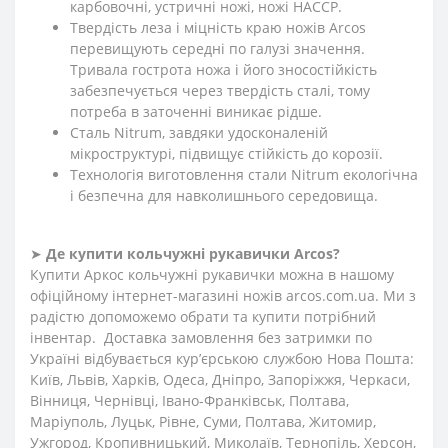
карбовочні, устричні ножі, ножі HACCP.
Твердість леза і міцність краю ножів Arcos
перевищують середні по галузі значення.
Тривала гострота ножа і його зносостійкість
забезпечується через твердість сталі, тому
потреба в заточенні виникає рідше.
Сталь Nitrum, завдяки удосконаленій
мікроструктурі, підвищує стійкість до корозії.
Технологія виготовлення стали Nitrum екологічна
і безпечна для навколишнього середовища.
➤
Де купити кольчужні рукавички Arcos?
Купити Аркос кольчужні рукавички можна в нашому
офіційному інтернет-магазині ножів arcos.com.ua. Ми з
радістю допоможемо обрати та купити потрібний
інвентар. Доставка замовлення без затримки по
Україні відбувається кур’єрською службою Нова Пошта:
Київ, Львів, Харків, Одеса, Дніпро, Запоріжжя, Черкаси,
Вінниця, Чернівці, Івано-Франківськ, Полтава,
Маріуполь, Луцьк, Рівне, Суми, Полтава, Житомир,
Ужгород, Кропивницький, Миколаїв, Тернопіль, Херсон,