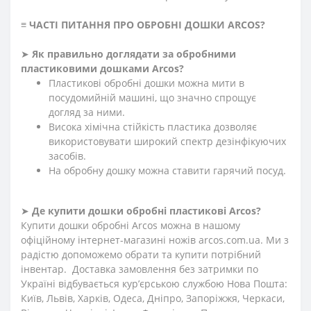
≡
ЧАСТІ ПИТАННЯ ПРО ОБРОБНІ ДОШКИ ARCOS
?
➤
Як правильно доглядати за обробними
пластиковими дошками Arcos
?
Пластикові обробні дошки можна мити в
посудомийній машині, що значно спрощує
догляд за ними.
Висока хімічна стійкість пластика дозволяє
використовувати широкий спектр дезінфікуючих
засобів.
На обробну дошку можна ставити гарячий посуд.
➤
Де купити
дошки обробні пластикові Arcos
?
Купити дошки обробні Arcos можна в нашому
офіційному інтернет-магазині ножів arcos.com.ua. Ми з
радістю допоможемо обрати та купити потрібний
інвентар. Доставка замовлення без затримки по
Україні відбувається кур’єрською службою Нова Пошта:
Київ, Львів, Харків, Одеса, Дніпро, Запоріжжя, Черкаси,