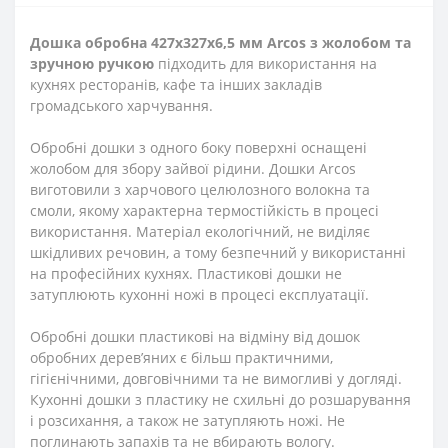
Дошка обробна 427х327
х6,5 мм
Arcos
з жолобом
та
зручною ручкою
підходить для використання на
кухнях ресторанів, кафе та інших закладів
громадського харчування.
Обробні дошки з одного боку поверхні оснащені
жолобом для збору зайвої рідини. Дошки Arcos
виготовили з харчового целюлозного волокна та
смоли, якому характерна термостійкість в процесі
використання. Матеріал екологічний, не виділяє
шкідливих речовин, а тому безпечний у використанні
на професійних кухнях. Пластикові дошки не
затуплюють кухонні ножі в процесі експлуатації.
Обробні дошки пластикові на відміну від дошок
обробних дерев’яних є більш практичними,
гігієнічними, довговічними та не вимогливі у догляді.
Кухонні дошки з пластику не схильні до розшарування
і розсихання, а також не затупляють ножі. Не
поглинають запахів та не вбирають вологу.