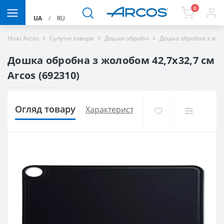
0
UA
/
RU
Ножі Arcos
Супутні товари
Дошки обробні
Дошка обробна з жоло
Дошка обробна з жолобом 42,7х32,7 см
Arcos (692310)
Огляд товару
Характеристики
Доставка і оплат