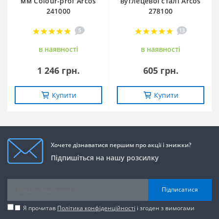
мм Сolour-prof Arcos
вуглецевої сталі Arcos
241000
278100
5
13
в наявностi
в наявностi
1 246 грн.
605 грн.
Купити
Купити
Хочете дізнаватися першим про акції і знижки?
Підпишіться на нашу розсилку
Підписатися
Я прочитав
Політика конфіденційності
і згоден з вимогами