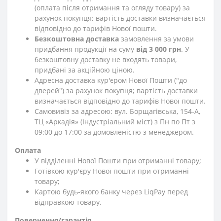
(оплата після отримання та огляду товару) за
рахунок покупця; вартість доставки визначається
відповідно до тарифів Нової пошти.
Безкоштовна доставка
замовлення за умови
придбання продукції на суму
від 3 000 грн
. У
безкоштовну доставку не входять товари,
придбані за акційною ціною.
Адресна доставка кур'єром Нової Пошти ("до
дверей") за рахунок покупця; вартість доставки
визначається відповідно до тарифів Нової пошти.
Самовивіз за адресою: вул. Борщагівська, 154-А,
ТЦ «Аркадія» (Індустріальний міст) з Пн по Пт з
09:00 до 17:00 за домовленістю з менеджером.
Оплата
У відділенні Нової Пошти при отриманні товару;
Готівкою кур'єру Нової пошти при отриманні
товару;
Картою будь-якого банку через LiqPay перед
відправкою товару.
Повернення/гарантія