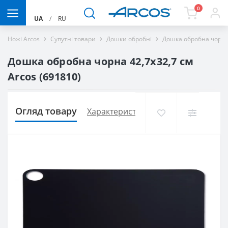
0
UA
/
RU
Ножі Arcos
Супутні товари
Дошки обробні
Дошка обробна чорна 
Дошка обробна чорна 42,7х32,7 см
Arcos (691810)
Огляд товару
Характеристики
Доставка і оплат