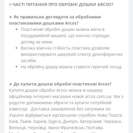
≡
ЧАСТІ ПИТАННЯ ПРО ОБРОБНІ ДОШКИ ARCOS
?
➤
Як правильно доглядати за обробними
пластиковими дошками Arcos
?
Пластикові обробні дошки можна мити в
посудомийній машині, що значно спрощує
догляд за ними.
Висока хімічна стійкість пластика дозволяє
використовувати широкий спектр дезінфікуючих
засобів.
На обробну дошку можна ставити гарячий посуд.
➤
Де купити
дошки обробні пластикові Arcos
?
Купити дошки обробні Arcos можна в нашому
офіційному інтернет-магазині ножів arcos.com.ua. Ми з
радістю допоможемо обрати та купити потрібний
інвентар. Доставка замовлення без затримки по
Україні відбувається кур’єрською службою Нова Пошта:
Київ, Львів, Харків, Одеса, Дніпро, Запоріжжя, Черкаси,
Вінниця, Чернівці, Івано-Франківськ, Полтава,