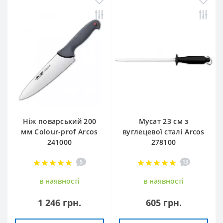
Ніж поварський 200
Мусат 23 см з
мм Сolour-prof Arcos
вуглецевої сталі Arcos
241000
278100
5
13
в наявностi
в наявностi
1 246 грн.
605 грн.