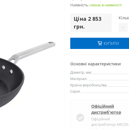
Наявність:
немає в наявностi
Кільк
Цiна 2 853
грн.
-
КУПИТИ
Основні характеристики
Діаметр, мм:
Матеріал:
Країна виробництва:
Серія:
Офіційний
дистриб'ютор
Офіційний
дистриб'ютор ARCOS