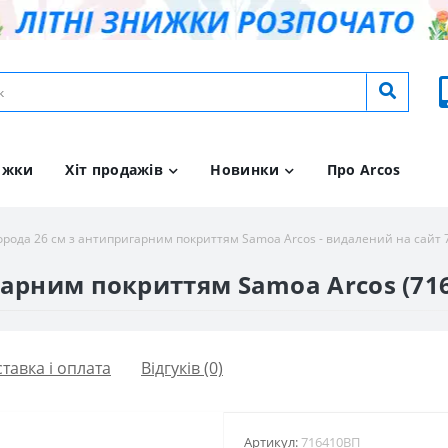
ижки
Хіт продажів
Новинки
Про Arcos
орода 26 см з антипригарним покриттям Samoa Arcos - видалений на сайт
гарним покриттям Samoa Arcos (71
тавка і оплата
Відгуків (0)
Артикул:
716410ВП