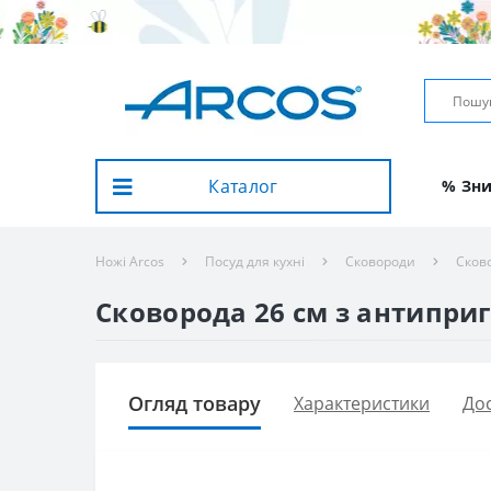
Каталог
% Зн
Ножі Arcos
Посуд для кухні
Сковороди
Сков
Сковорода 26 см з антипри
Огляд товару
Характеристики
Дос