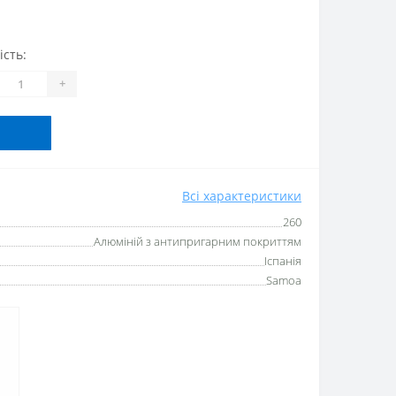
ість:
+
Всі характеристики
260
Алюміній з антипригарним покриттям
Іспанія
Samoa