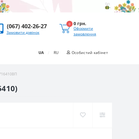
0 грн.
0
(067) 402-26-27
Оформити
Замовити дзвінок
замовлення
/
UA
RU
Особистий кабінет
 716410ВП
6410)