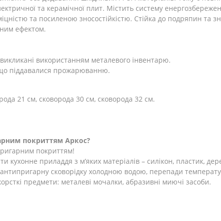
 електричної та керамічної плит. Містить систему енергозбереже
цністю та посиленою зносостійкістю. Стійка до подряпин та зно
дним ефектом.
 викликані використанням металевого інвентарю.
 що піддавалися прожарюванню.
рода 21 см, сковорода 30 см, сковорода 32 см.
гарним покриттям Аркос?
пригарним покриттям!
и кухонне приладдя з м’яких матеріалів – силікон, пластик, дер
 антипригарну сковорідку холодною водою, перепади температу
орсткі предмети: металеві мочалки, абразивні миючі засоби.