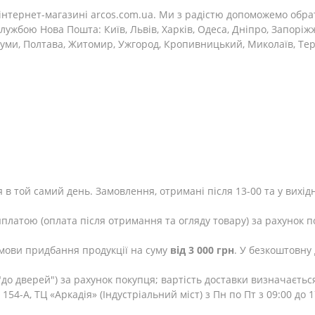
інтернет-магазині arcos.com.ua. Ми з радістю допоможемо обра
лужбою Нова Пошта: Київ, Львів, Харків, Одеса, Дніпро, Запоріжж
 Суми, Полтава, Житомир, Ужгород, Кропивницький, Миколаїв, Тер
 в той самий день. Замовлення, отримані після 13-00 та у вихід
яплатою (оплата після отримання та огляду товару) за рахунок п
мови придбання продукції на суму
від 3 000 грн
. У безкоштовну
до дверей") за рахунок покупця; вартість доставки визначаєтьс
154-А, ТЦ «Аркадія» (Індустріальний міст) з Пн по Пт з 09:00 до