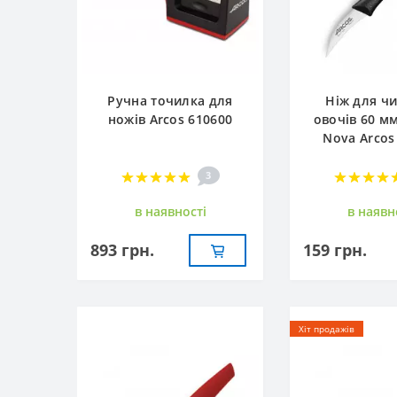
Ручна точилка для
Ніж для ч
ножів Arcos 610600
овочів 60 м
Nova Arcos
3
в наявностi
в наявн
893 грн.
159 грн.
Хіт продажів