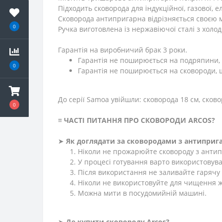
Підходить сковорода для індукційної, газової,
Сковорода антипригарна відрізняється своєю мі
0
Ручка виготовлена із нержавіючої сталі з холо
Гарантія на виробничий брак 3 роки.
Гарантія не поширюється на подряпини,
0
Гарантія не поширюється на сковороди,
До серії Samoa увійшли: сковорода 18 см, сково
0
≡
ЧАСТІ ПИТАННЯ ПРО СКОВОРОДИ ARCOS
?
➤
Як доглядати за сковородами з антипри
Ніколи не прожарюйте сковороду з анти
У процесі готування варто використовуват
Після використання не заливайте гарячу
Ніколи не використовуйте для чищення ж
Можна мити в посудомийній машині.
➤
Де купити
сковороду
Arcos?