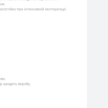
ння.
состійка при інтенсивній експлуатації.
ево.
р шкодять виробу.