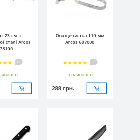
т 23 см з
Овощечистка 110 мм
ої сталі Arcos
Arcos 607000
78100
13
2
аявностi
в наявностi
288 грн.