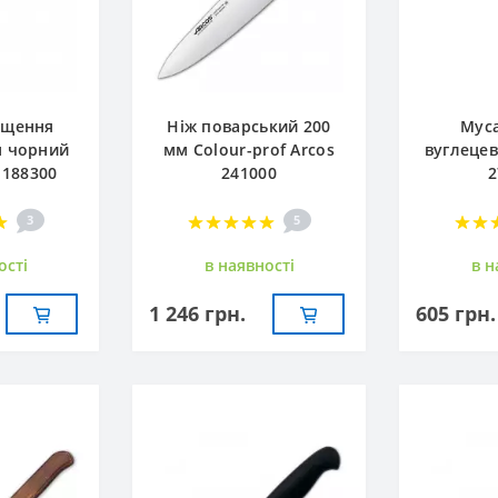
ищення
Ніж поварський 200
Муса
м чорний
мм Сolour-prof Arcos
вуглецев
 188300
241000
2
3
5
остi
в наявностi
в н
1 246 грн.
605 грн.