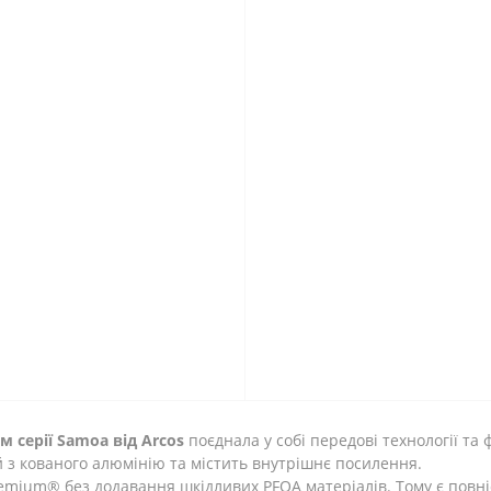
м серії Samoa
від Arcos
поєднала у собі передові технології та
 з кованого алюмінію та містить внутрішнє посилення.
mium® без додавання шкідливих PFOA матеріалів. Тому є повн