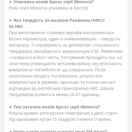
➤
Упаковка ножів Аркос серії
Menorca?
Ножі серії Menorca упаковані в блістер
➤
Яка твердість
за
шкалою
Роквелла
(HRC)
?
56 HRC
При виготовленні сталевих виробів контролюється
безліч параметрів, один із найважливіших – твердість
матеріалу. Її перевіряють за допомогою спеціального
твердоміра, винайденого американцем Х.М. Роквеллом
і названого в його честь. Тестування проходить так: на
лезо ножа розміщають металеву кульку, яку втискають,
вимірюючи поглиблення що утворилося. Після
закінчення процесу поглиблення, результати
вимірюються в умовних одиницях та позначаються
відповідно до англійської транскрипції HRC. Шкала
твердомірів розбита в межах 20-67 одиниць.
➤
Тип заточки ножів Аркос серії
Menorca?
Ріжуча кромка заточується симетрично з двох сторін
під однаковим кутом 15 градусів з кожної сторони.
➤
Чому варто купити кухонні ножі ТМ Arcos?