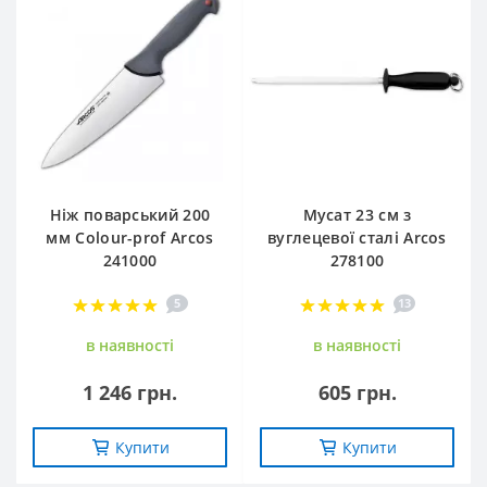
Ніж поварський 200
Мусат 23 см з
мм Сolour-prof Arcos
вуглецевої сталі Arcos
241000
278100
5
13
в наявностi
в наявностi
1 246 грн.
605 грн.
Купити
Купити