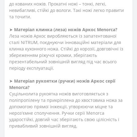
до кованих ножів. Прокатні ножі – тонкі, легкі,
невибагливі, стійкі до вологи. Такі ножі легко правити
та точити.
➤
Матеріал клинка (леза) ножів Аркос Menorca?
Леза ножів Аркос виробляються із запатентованої
сталі NITRUM, поєднуючи інноваційні матеріали для
клинка кухонного ножа. Стійкі до корозії, довговічні із
збереженням ріжучої кромки, зберігають
презентабельний зовнішній вигляд під час всього
періоду експлуатації.
➤
Матеріал
рукоятки
(
ручки
)
ножів Аркос серії
Menorca?
Суцільнолита рукоятка ножів виготовляється з
поліпропілену та прикріплена до хвостовика ножа за
допомогою прямої інжекції, утворюючи міцне та
нероз'ємне сполучення. Ручки серії Menorca
ударостійкі, довгий час зберігають свою цілісність і
привабливий зовнішній вигляд.