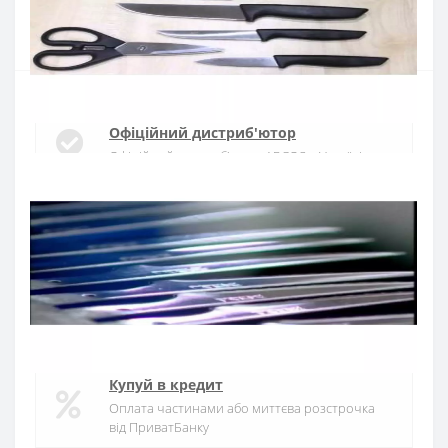
Купити
Офіційний дистриб'ютор
Офіційний дистриб'ютор ARCOS в Україні
Швидка доставка
Доставка протягом 1-3 днів по Україні
Гарантія якості
10 років гарантія на ножі
Купуй в кредит
Оплата частинами або миттєва розстрочка
від ПриватБанку