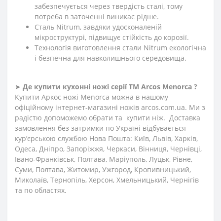
забезпечується через твердість сталі, тому
потреба в заточенні виникає рідше.
Сталь Nitrum, завдяки удосконаленій
мікроструктурі, підвищує стійкість до корозії.
Технологія виготовлення стали Nitrum екологічна
і безпечна для навколишнього середовища.
➤
Де купити кухонні ножі
серії
ТМ Arcos
Menorca ?
Купити Аркос ножі Menorca можна в нашому
офіційному інтернет-магазині ножів arcos.com.ua. Ми з
радістю допоможемо обрати та купити ніж. Доставка
замовлення без затримки по Україні відбувається
кур’єрською службою Нова Пошта: Київ, Львів, Харків,
Одеса, Дніпро, Запоріжжя, Черкаси, Вінниця, Чернівці,
Івано-Франківськ, Полтава, Маріуполь, Луцьк, Рівне,
Суми, Полтава, Житомир, Ужгород, Кропивницький,
Миколаїв, Тернопіль, Херсон, Хмельницький, Чернігів
та по областях.