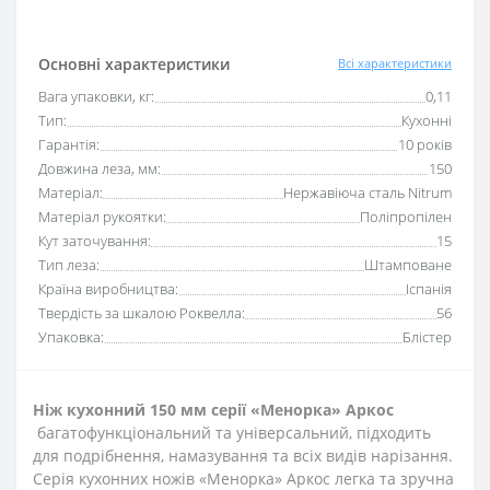
Основні характеристики
Всі характеристики
Вага упаковки, кг:
0,11
Тип:
Кухонні
Гарантія:
10 років
Довжина леза, мм:
150
Матеріал:
Нержавіюча сталь Nitrum
Матеріал рукоятки:
Поліпропілен
Кут заточування:
15
Тип леза:
Штамповане
Країна виробництва:
Іспанія
Твердість за шкалою Роквелла:
56
Упаковка:
Блістер
Ніж кухонний 150 мм серії «Менорка» Аркос
багатофункціональний та універсальний, підходить
для
подрібнення
, намазування та всіх видів нарізання.
Серія кухонних ножів «Менорка» Аркос легка та зручна