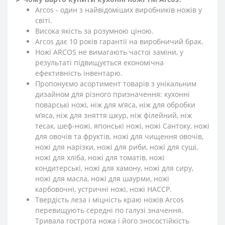
Arcos - один з найвідоміших виробників ножів у
світі.
Висока якість за розумною ціною.
Arcos дає 10 років гарантії на виробничий брак.
Ножі ARCOS не вимагають частої заміни, у
результаті підвищується економічна
ефективність інвентарю.
Пропонуємо асортимент товарів з унікальним
дизайном для різного призначення: кухонні
поварські ножі, ніж для м’яса, ніж для обробки
м’яса, ніж для зняття шкур, ніж філейний, ніж
тесак, шеф-ножі, японські ножі, ножі Сантоку, ножі
для овочів та фруктів, ножі для чищення овочів,
ножі для нарізки, ножі для риби, ножі для суші,
ножі для хліба, ножі для томатів, ножі
кондитерські, ножі для хамону, ножі для сиру,
ножі для масла, ножі для шаурми, ножі
карбовочні, устричні ножі, ножі HACCP.
Твердість леза і міцність краю ножів Arcos
перевищують середні по галузі значення.
Тривала гострота ножа і його зносостійкість