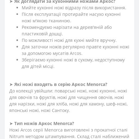
➤
Як доглядати за кухонними ножами Аркос?
Мийте кухонні ножі відразу після використання.
Після експлуатації протирайте насухо кухонні
ножі м'якою тканиною.
Рекомендуємо нарізати на дерев'яній або
пластиковій дошці.
По можливості ножі для кухні мийте вручну.
Для заточки ножів регулярно правте кухонні ножі
за допомогою мусатів Arcos.
Зберігаємо кухонні ножі в сухому, недоступному
для дітей місці.
➤
Які ножі входять в серію Аркос Menorca?
До колекції увійшли: поварські ножі, ножі кухонні, ножі
для овочів та фруктів, ножі для чищення овочів, ножі
для нарізки, ножі для хліба, ножі для хамону, шеф-ножі,
японські ножі, ножі Сантоку.
➤
Тип ножів Аркос Menorca?
Ножі Arcos серії Menorca виготовлені з прокатної сталі
Nitrum методом штампування. Склад сталі наближений