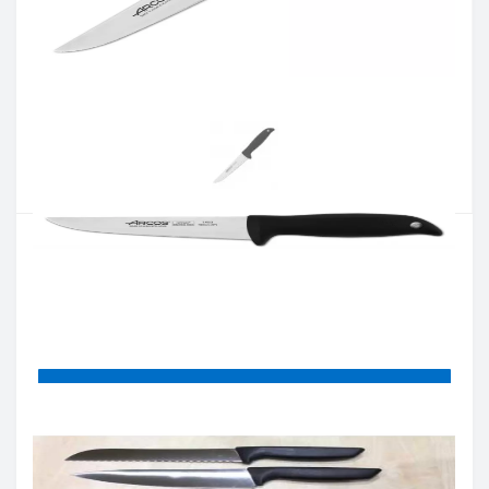
Артикул:
145300
Наявність:
Є в наявності
Кількість:
Цiна 670 грн.
-
+
КУПИТИ
Купити в один клік
Введіть номер телефону і ми передзвонимо