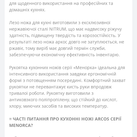
для щоденного використання на професійних та
домашніх кухнях.
Лезо ножа для кухні виготовили з ексклюзивної
нержавіючої сталі NITRUM, що має надвисоку ріжучу
здатність, підвищену твердість та корозостійкість. У
результаті лезо ножа аркос довго не затуплюється, не
ржавіє, тому виріб має довгий термін служби,
забезпечуючи економічну ефективність інвентарю.
Рукоятка кухонних ножів серії «Менорка» ідеальна для
інтенсивного використання завдяки ергономічній
формі з потовщенням посередині. Комфортний захват
рукоятки не перевантажує кисть руки впродовж
тривалої роботи. Рукоятку виготовили з
антиковзкого поліпропілену, що стійкий до кислот,
хлору, миючих засобів та високих температур.
≡
ЧАСТІ ПИТАННЯ ПРО КУХОННІ НОЖІ ARCOS СЕРІЇ
MENORCA?