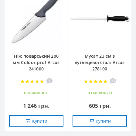
Ніж поварський 200
Мусат 23 см з
мм Сolour-prof Arcos
вуглецевої сталі Arcos
241000
278100
5
13
в наявностi
в наявностi
1 246 грн.
605 грн.
Купити
Купити