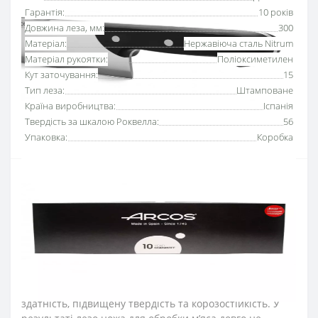
Гарантія:
10 років
Довжина леза, мм:
300
Матеріал:
Нержавіюча сталь Nitrum
Матеріал рукоятки:
Поліоксиметилен
Кут заточування:
15
Тип леза:
Штамповане
Країна виробництва:
Іспанія
Твердість за шкалою Роквелла:
56
Упаковка:
Коробка
Ніж для обробки м’яса 300 мм серії «Юнівьорсал»
Аркос
використовують для обробки м’ясної туші,
видалення прожилок та хрящів. Серію професійних
ножів Аркос «Юнівьорсал» розробили для
професійного та домашнього використання.
Лезо ножа для м’яса виготовили з ексклюзивної
нержавіючої сталі NITRUM, що має надвисоку ріжучу
здатність, підвищену твердість та корозостійкість. У