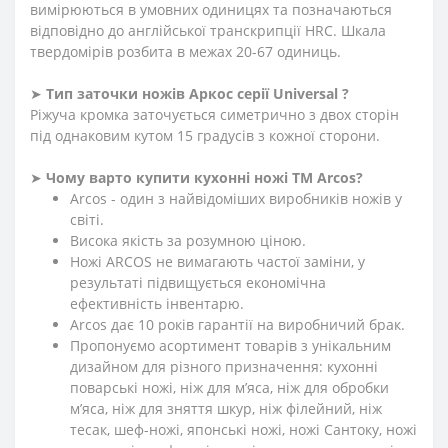
вимірюються в умовних одиницях та позначаються
відповідно до англійської транскрипції HRC. Шкала
твердомірів розбита в межах 20-67 одиниць.
➤
Тип заточки ножів Аркос серії Universal ?
Ріжуча кромка заточується симетрично з двох сторін
під однаковим кутом 15 градусів з кожної сторони.
➤
Чому варто купити кухонні ножі ТМ Arcos?
Arcos - один з найвідоміших виробників ножів у
світі.
Висока якість за розумною ціною.
Ножі ARCOS не вимагають частої заміни, у
результаті підвищується економічна
ефективність інвентарю.
Arcos дає 10 років гарантії на виробничий брак.
Пропонуємо асортимент товарів з унікальним
дизайном для різного призначення: кухонні
поварські ножі, ніж для м’яса, ніж для обробки
м’яса, ніж для зняття шкур, ніж філейний, ніж
тесак, шеф-ножі, японські ножі, ножі Сантоку, ножі