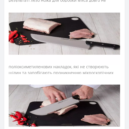
результаті лезо ножа для обробки м’яса довго не
затуплюється, не ржавіє, тому виріб має довгий термін
служби, забезпечуючи економічну ефективність
інвентарю.
Рукоятка професійних ножів м’ясника серії
«Юнівьорсал» ідеальна для інтенсивного
використання, завдяки ергономічній формі із
потовщенням посередині. Комфортний захват
рукоятки не перевантажує кисть руки впродовж
тривалої роботи. Рукоятку виготовили з
поліоксиметиленових накладок, які не створюють
щілин та запобігають проникненню мікроскопічних
елементів їжі. Закріплюють конструкцію рукоятки
професійного ножа міцні металеві заклепки, що
сприяють довготривалій роботі з професійним ножем.
Антиковзкий виступ, розміщений на кінці рукоятки
ножа серії «Юнівьорсал», не дозволяє руці повара
зісковзнути та сприяє безпечності його використання.
Рукоятка ножа для м’яса стійка до кислот, хлору,
миючих засобів та високих температур.