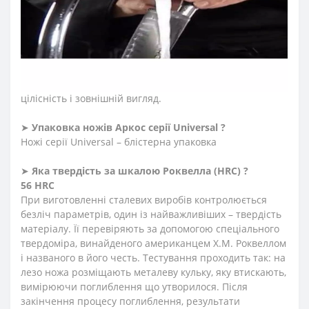
поліоксиметилену та прикріплюють до хвостовика
трьома потужними заклепками. Ручки серії Universal –
стійкі до вологи, лужних і кислотних розчинів, корозії
та високої температури від - 40°C до 150° C. Не
потрапляють залишки їжі, вода завдяки повній
відсутності пустот. Довгий час зберігають свою
цілісність і зовнішній вигляд.
➤
Упаковка ножів Аркос серії Universal ?
Ножі серії Universal – блістерна упаковка
➤
Яка твердість
за
шкалою
Роквелла
(HRC)
?
56 HRC
При виготовленні сталевих виробів контролюється
безліч параметрів, один із найважливіших – твердість
матеріалу. Її перевіряють за допомогою спеціального
твердоміра, винайденого американцем Х.М. Роквеллом
і названого в його честь. Тестування проходить так: на
лезо ножа розміщають металеву кульку, яку втискають,
вимірюючи поглиблення що утворилося. Після
закінчення процесу поглиблення, результати