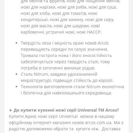
для овочів та фруктів, ножі для чищення овочів,
ножі для нарізки, ножі для риби, ножі для суші,
ножі для хліба, ножі для томатів, ножі
кондитерські, ножі для хамону, ножі для сиру,
ножі для масла, ножі для шаурми, ножі
карбовочні, устричні ножі, ножі HACCP.
Твердість леза і міцність краю ножів Arcos
перевищують середні по галузі значення.
Тривала гострота ножа і його зносостійкість
забезпечується через твердість сталі, тому
потреба в заточенні виникає рідше.
Сталь Nitrum, завдяки удосконаленій
мікроструктурі, підвищує стійкість до корозії.
Технологія виготовлення стали Nitrum екологічна
і безпечна для навколишнього середовища.
➤
Де купити кухонні ножі
серії
Universal
ТМ Arcos?
Купити Аркос ножі серії Universal
можна в нашому
офіційному інтернет-магазині ножів arcos.com.ua. Ми з
радістю допоможемо обрати та купити ніж. Доставка