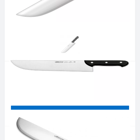
Артикул:
286800
Наявність:
немає в наявностi
Кількість:
Цiна 4 537 грн.
-
+
КУПИТИ