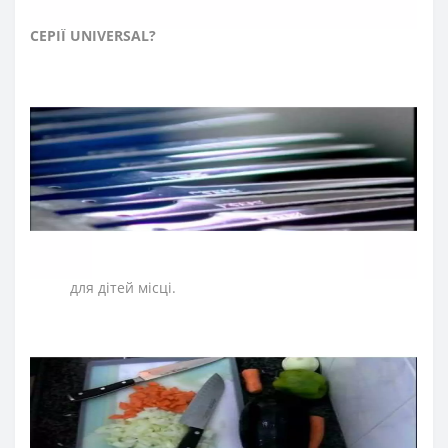
≡
ЧАСТІ ПИТАННЯ ПРО ПРОФЕСІЙНІ НОЖІ ARCOS
СЕРІЇ
UNIVERSAL?
➤
Як доглядати за кухонними ножами Аркос?
Мийте кухонні ножі відразу після використання.
Після експлуатації протирайте насухо кухонні
ножі м'якою тканиною.
Рекомендуємо нарізати на дерев'яній або
пластиковій дошці.
По можливості ножі для кухні мийте вручну.
Для заточки ножів регулярно правте кухонні ножі
за допомогою мусатів Arcos.
Зберігайте кухонні ножі в сухому, недоступному
для дітей місці.
➤
Які ножі входять до професійної серії Аркос
Universal ?
До колекції увійшли професійні ножі м’ясника: для
обробки м’яса, ніж обвалювальний, ніж для зняття
шкур, ніж філейний, ніж сікач, топор для м'яса, а також