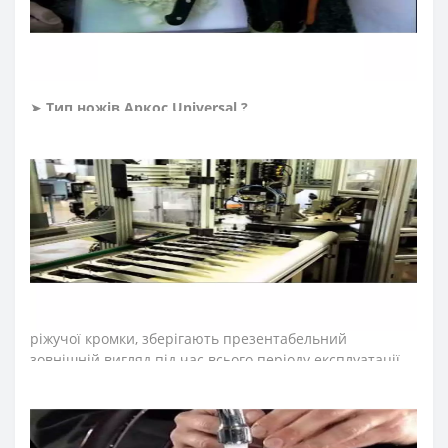
шеф-ножі, японські ножі, ножі Сантоку, поварські ножі,
ножі для овочів та фруктів, ножі для чищення овочів,
ножі для нарізки, ножі для риби, ножі для салямі, ножі
для хліба, ножі для хамону.
➤
Тип ножів Аркос Universal ?
Ножі Arcos серії «Universal» виготовлені з прокатної
сталі Nitrum методом штампування. Склад сталі
наближений до кованих ножів. Прокатні ножі – тонкі,
легкі, невибагливі, стійкі до вологи. Такі ножі легко
правити та точити.
➤
Матеріал клинка (леза) ножів Аркос Universal ?
Леза ножів Аркос виробляються із запатентованої
сталі NITRUM, що є поєднанням інноваційних
матеріалів. Стійкі до корозії, довговічні із збереженням
ріжучої кромки, зберігають презентабельний
зовнішній вигляд під час всього періоду експлуатації.
➤
Матеріал
рукоятки
(
ручки
)
ножів Аркос серії
Universal ?
Рукоятку ножів виготовляють з пластичного