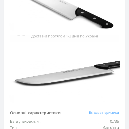
Офіційний дистриб'ютор
Офіційний дистриб'ютор ARCOS в Україні
Швидка доставка
Доставка протягом 1-3 днів по Україні
Гарантія якості
10 років гарантія на ножі
Купуй в кредит
Оплата частинами або миттєва розстрочка
від ПриватБанку
Основні характеристики
Всі характеристики
Вага упаковки, кг:
0,735
Тип:
Для м’яса