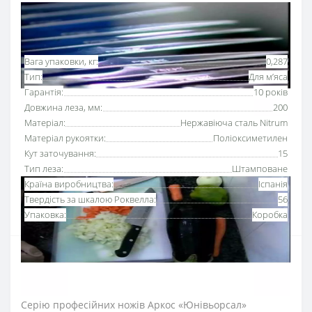
Основні характеристики
Всі характеристики
Вага упаковки, кг:
0,287
Тип:
Для м’яса
Гарантія:
10 років
Довжина леза, мм:
200
Матеріал:
Нержавіюча сталь Nitrum
Матеріал рукоятки:
Поліоксиметилен
Кут заточування:
15
Тип леза:
Штамповане
Країна виробництва:
Іспанія
Твердість за шкалою Роквелла:
56
Упаковка:
Коробка
Ніж для обробки м’яса 200 мм серії «Юнівьорсал»
Аркос
використовують для обробки м’ясної туші,
видалення прожилок та хрящів.
Серію професійних ножів Аркос «Юнівьорсал»