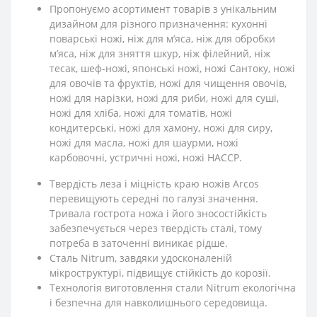
Пропонуємо асортимент товарів з унікальним
дизайном для різного призначення: кухонні
поварські ножі, ніж для м’яса, ніж для обробки
м’яса, ніж для зняття шкур, ніж філейний, ніж
тесак, шеф-ножі, японські ножі, ножі Сантоку, ножі
для овочів та фруктів, ножі для чищення овочів,
ножі для нарізки, ножі для риби, ножі для суші,
ножі для хліба, ножі для томатів, ножі
кондитерські, ножі для хамону, ножі для сиру,
ножі для масла, ножі для шаурми, ножі
карбовочні, устричні ножі, ножі HACCP.
Твердість леза і міцність краю ножів Arcos
перевищують середні по галузі значення.
Тривала гострота ножа і його зносостійкість
забезпечується через твердість сталі, тому
потреба в заточенні виникає рідше.
Сталь Nitrum, завдяки удосконаленій
мікроструктурі, підвищує стійкість до корозії.
Технологія виготовлення стали Nitrum екологічна
і безпечна для навколишнього середовища.