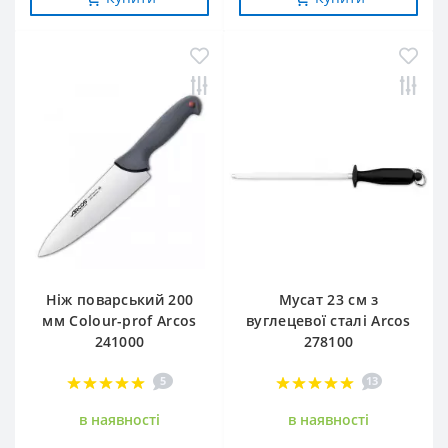
Ніж поварський 200
Мусат 23 см з
мм Сolour-prof Arcos
вуглецевої сталі Arcos
241000
278100
5
13
в наявностi
в наявностi