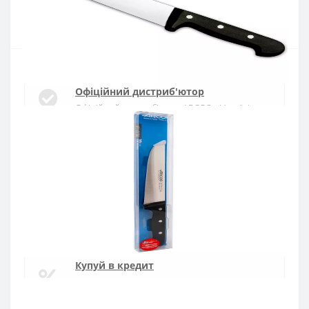
Купити
Офіційний дистриб'ютор
Офіційний дистриб'ютор ARCOS в Україні
Швидка доставка
Доставка протягом 1-3 днів по Україні
Гарантія якості
10 років гарантія на ножі
Купуй в кредит
Оплата частинами або миттєва розстрочка
від ПриватБанку