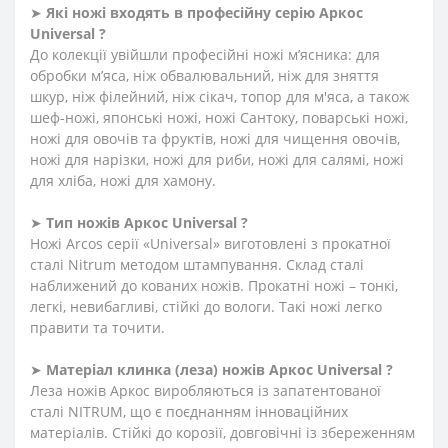
➤
Які ножі входять в професійну серію Аркос
Universal ?
До колекції увійшли професійні ножі м’ясника: для
обробки м’яса, ніж обвалювальний, ніж для зняття
шкур, ніж філейний, ніж сікач, топор для м'яса, а також
шеф-ножі, японські ножі, ножі Сантоку, поварські ножі,
ножі для овочів та фруктів, ножі для чищення овочів,
ножі для нарізки, ножі для риби, ножі для салямі, ножі
для хліба, ножі для хамону.
➤
Тип ножів Аркос Universal ?
Ножі Arcos серії «Universal» виготовлені з прокатної
сталі Nitrum методом штампування. Склад сталі
наближений до кованих ножів. Прокатні ножі – тонкі,
легкі, невибагливі, стійкі до вологи. Такі ножі легко
правити та точити.
➤
Матеріал клинка (леза) ножів Аркос Universal ?
Леза ножів Аркос виробляються із запатентованої
сталі NITRUM, що є поєднанням інноваційних
матеріалів. Стійкі до корозії, довговічні із збереженням