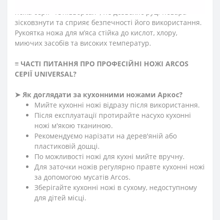
Антиковзкий виступ, розміщений на кінці рукоятки
ножа серії «Юнівьорсал», не дозволяє руці повара
зісковзнути та сприяє безпечності його використання.
Рукоятка ножа для м’яса стійка до кислот, хлору,
миючих засобів та високих температур.
≡
ЧАСТІ ПИТАННЯ ПРО ПРОФЕСІЙНІ НОЖІ ARCOS
СЕРІЇ
UNIVERSAL?
➤
Як доглядати за кухонними ножами Аркос?
Мийте кухонні ножі відразу після використання.
Після експлуатації протирайте насухо кухонні
ножі м'якою тканиною.
Рекомендуємо нарізати на дерев'яній або
пластиковій дошці.
По можливості ножі для кухні мийте вручну.
Для заточки ножів регулярно правте кухонні ножі
за допомогою мусатів Arcos.
Зберігайте кухонні ножі в сухому, недоступному
для дітей місці.