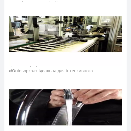
розробили для професійного та домашнього
використання.
Лезо ножа для м’яса виготовили з ексклюзивної
нержавіючої сталі NITRUM, що має надвисоку ріжучу
здатність, підвищену твердість та корозостійкість. У
результаті лезо ножа для обробки м’яса довго не
затуплюється, не ржавіє, тому виріб має довгий термін
служби, забезпечуючи економічну ефективність
інвентарю.
Рукоятка професійних ножів м’ясника серії
«Юнівьорсал» ідеальна для інтенсивного
використання, завдяки ергономічній формі із
потовщенням посередині. Комфортний захват
рукоятки не перевантажує кисть руки впродовж
тривалої роботи. Рукоятку виготовили з
поліоксиметиленових накладок, які не створюють
щілин та запобігають проникненню мікроскопічних
елементів їжі. Закріплюють конструкцію рукоятки
професійного ножа міцні металеві заклепки, що
сприяють довготривалій роботі з професійним ножем.