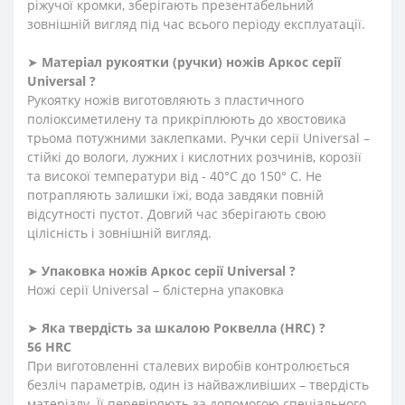
ріжучої кромки, зберігають презентабельний
зовнішній вигляд під час всього періоду експлуатації.
➤
Матеріал
рукоятки
(
ручки
)
ножів Аркос серії
Universal ?
Рукоятку ножів виготовляють з пластичного
поліоксиметилену та прикріплюють до хвостовика
трьома потужними заклепками. Ручки серії Universal –
стійкі до вологи, лужних і кислотних розчинів, корозії
та високої температури від - 40°C до 150° C. Не
потрапляють залишки їжі, вода завдяки повній
відсутності пустот. Довгий час зберігають свою
цілісність і зовнішній вигляд.
➤
Упаковка ножів Аркос серії Universal ?
Ножі серії Universal – блістерна упаковка
➤
Яка твердість
за
шкалою
Роквелла
(HRC)
?
56 HRC
При виготовленні сталевих виробів контролюється
безліч параметрів, один із найважливіших – твердість
матеріалу. Її перевіряють за допомогою спеціального