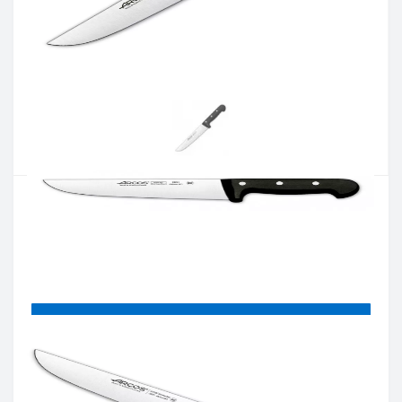
Артикул:
283104
Наявність:
Є в наявності
Кількість:
Цiна 1 598 грн.
-
+
КУПИТИ
Купити в один клік
Введіть номер телефону і ми передзвонимо