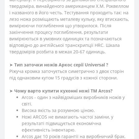
твердоміра, винайденого американцем Х.М. Роквеллом
і названого в його честь. Тестування проходить так: на
лезо ножа розміщають металеву кульку, яку втискають,
вимірюючи поглиблення що утворилося. Після
закінчення процесу поглиблення, результати
вимірюються в умовних одиницях та позначаються
відповідно до англійської транскрипції HRC. Шкала
твердомірів розбита в межах 20-67 одиниць.
➤
Тип заточки ножів Аркос серії Universal ?
Ріжуча кромка заточується симетрично з двох сторін
під однаковим кутом 15 градусів з кожної сторони.
➤
Чому варто купити кухонні ножі ТМ Arcos?
Arcos - один з найвідоміших виробників ножів у
світі.
Висока якість за розумною ціною.
Ножі ARCOS не вимагають частої заміни, у
результаті підвищується економічна
ефективність інвентарю.
Arcos дає 10 років гарантії на виробничий брак.