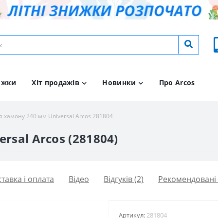
ижки
Хіт продажів
Новинки
Про Arcos
я хамону 240 мм Universal Arcos 281804
rsal Arcos (281804)
тавка і оплата
Вiдео
Відгуків (2)
Рекомендовані
Артикул:
281804