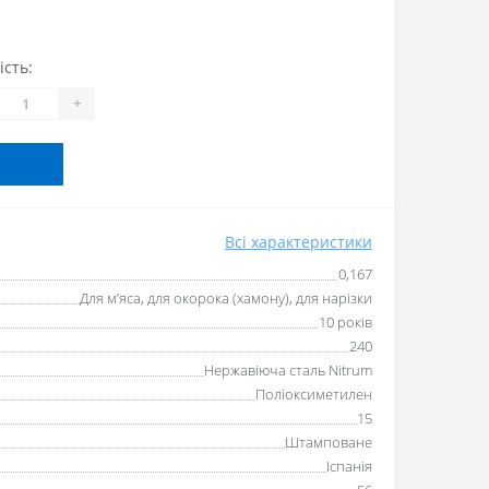
ість:
+
Всі характеристики
0,167
Для м’яса, для окорока (хамону), для нарізки
10 років
240
Нержавіюча сталь Nitrum
Поліоксиметилен
15
Штамповане
Іспанія