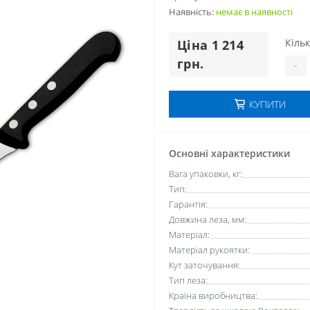
Наявність:
немає в наявностi
Кільк
Цiна 1 214
грн.
-
КУПИТИ
Основні характеристики
Вага упаковки, кг:
Тип:
Гарантія:
Довжина леза, мм:
Матеріал:
Матеріал рукоятки:
Кут заточування:
Тип леза:
Країна виробництва: