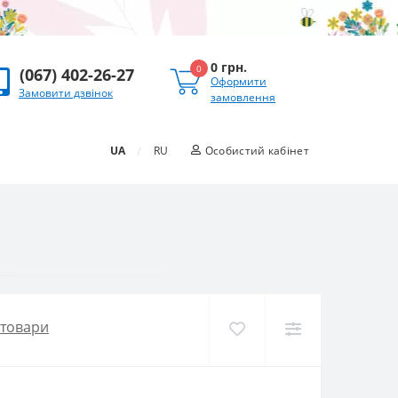
0 грн.
0
(067) 402-26-27
Оформити
Замовити дзвінок
замовлення
/
UA
RU
Особистий кабінет
 товари