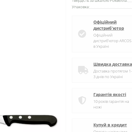
Твердість за шкалою Роквелла:
Упаковка:
Офіційний
дистриб'ютор
Офіційний
дистриб'ютор ARCOS
в Україні
Швидка доставка
Доставка протягом 1-
3 днів по Україні
Гарантія якості
10 років гарантія на
ножі
Купуй в кредит
Оплата частинами