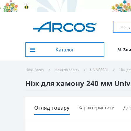
Каталог
% Зн
Ножі Arcos
Ножі по серіях
UNIVERSAL
Ніж дл
Ніж для хамону 240 мм Unive
Огляд товару
Характеристики
Дос