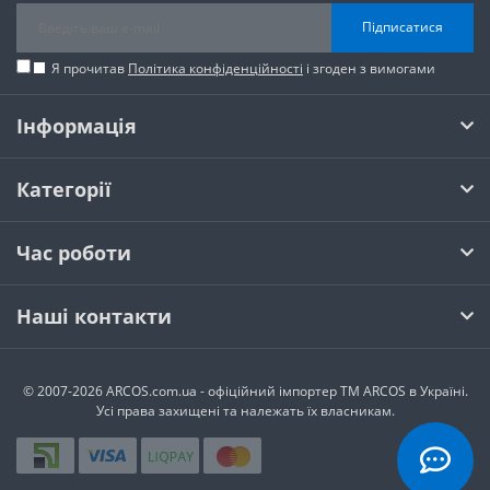
Підписатися
Я прочитав
Політика конфіденційності
і згоден з вимогами
Інформація
Категорії
Час роботи
Наші контакти
© 2007-2026 ARCOS.com.ua - офiцiйний iмпортер ТМ ARCOS в Україні.
Усi права захищенi та належать їх власникам.