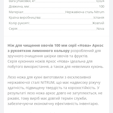
Вага упаковки, кг:
0,024
Довжина, мм:
100
Матеріал:
Нержавіюча сталь Nitrum
Країна виробництва:
Іспанія
Колір рукояті:
Жовтий
Серія:
Nova
Ніж для чищення овочів 100 мм серії «Нова» Аркос
з рукояткою
лимонного кольору
розроблений для
зручного очищення шкірки овочів та фруктів.
Серія кухонних ножів Аркос «Нова» ідеальна для
побутого використання, а також для невеликих кухонь.
Лезо ножа для кухні виготовили з ексклюзивної
нержавіючої сталі NITRUM, що має надвисоку ріжучу
здатність, підвищену твердість та корозостійкість. У
результаті лезо ножа аркос довго не затуплюється, не
ржавіє, тому виріб має довгий термін служби,
забезпечуючи економічну ефективність інвентарю.