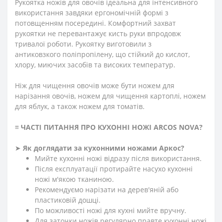
Рукоятка ножів для овочів ідеальна для інтенсивного
використання завдяки ергономічній формі з
потовщенням посередині. Комфортний захват
рукоятки не перевантажує кисть руки впродовж
тривалої роботи. Рукоятку виготовили з
антиковзкого поліпропілену, що стійкий до кислот,
хлору, миючих засобів та високих температур.
Ніж для чищення овочів може бути ножем для
нарізання овочів, ножем для чищення картоплі, ножем
для яблук, а також ножем для томатів.
≡
ЧАСТІ ПИТАННЯ ПРО КУХОННІ НОЖІ ARCOS
NOVA
?
➤
Як доглядати за кухонними ножами Аркос?
Мийте кухонні ножі відразу після використання.
Після експлуатації протирайте насухо кухонні
ножі м'якою тканиною.
Рекомендуємо нарізати на дерев'яній або
пластиковій дошці.
По можливості ножі для кухні мийте вручну.
Для заточки ножів регулярно правте кухонні ножі