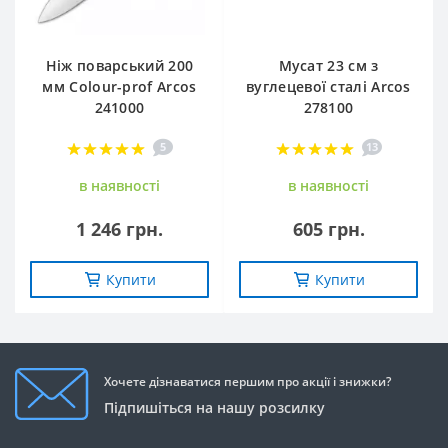
Ніж поварський 200
Мусат 23 см з
мм Сolour-prof Arcos
вуглецевої сталі Arcos
241000
278100
5
13
в наявностi
в наявностi
1 246 грн.
605 грн.
Купити
Купити
Хочете дізнаватися першим про акції і знижки?
Підпишіться на нашу розсилку