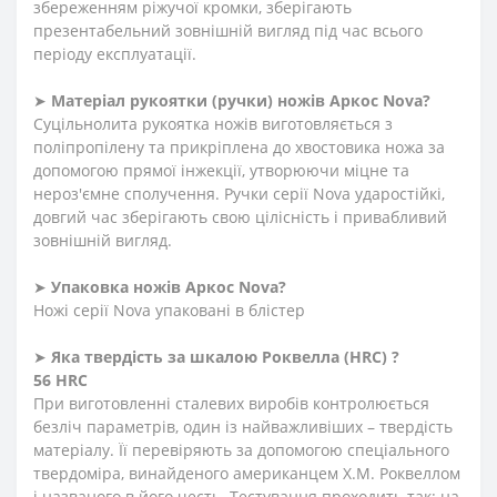
збереженням ріжучої кромки, зберігають
презентабельний зовнішній вигляд під час всього
періоду експлуатації.
➤
Матеріал
рукоятки
(
ручки
)
ножів Аркос
Nova
?
Суцільнолита рукоятка ножів виготовляється з
поліпропілену та прикріплена до хвостовика ножа за
допомогою прямої інжекції, утворюючи міцне та
нероз'ємне сполучення. Ручки серії Nova ударостійкі,
довгий час зберігають свою цілісність і привабливий
зовнішній вигляд.
➤
Упаковка ножів Аркос
Nova
?
Ножі серії Nova упаковані в блістер
➤
Яка твердість
за
шкалою
Роквелла
(HRC)
?
56 HRC
При виготовленні сталевих виробів контролюється
безліч параметрів, один із найважливіших – твердість
матеріалу. Її перевіряють за допомогою спеціального
твердоміра, винайденого американцем Х.М. Роквеллом
і названого в його честь. Тестування проходить так: на