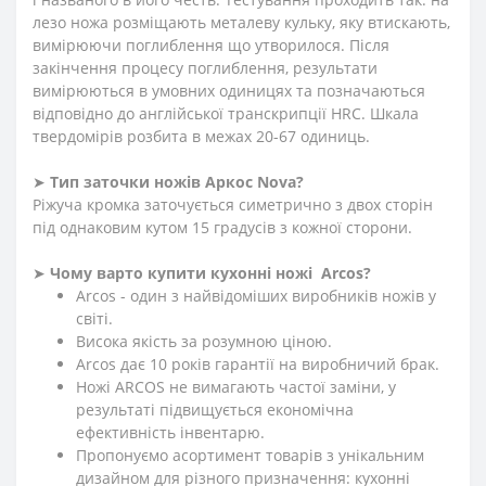
лезо ножа розміщають металеву кульку, яку втискають,
вимірюючи поглиблення що утворилося. Після
закінчення процесу поглиблення, результати
вимірюються в умовних одиницях та позначаються
відповідно до англійської транскрипції HRC. Шкала
твердомірів розбита в межах 20-67 одиниць.
➤
Тип заточки ножів Аркос
Nova
?
Ріжуча кромка заточується симетрично з двох сторін
під однаковим кутом 15 градусів з кожної сторони.
➤
Чому варто купити кухонні ножі Arcos?
Arcos - один з найвідоміших виробників ножів у
світі.
Висока якість за розумною ціною.
Arcos дає 10 років гарантії на виробничий брак.
Ножі ARCOS не вимагають частої заміни, у
результаті підвищується економічна
ефективність інвентарю.
Пропонуємо асортимент товарів з унікальним
дизайном для різного призначення: кухонні