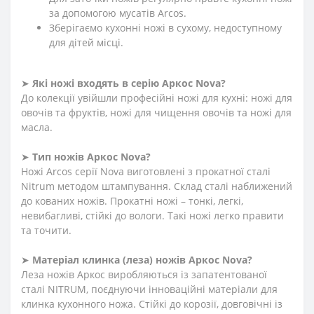
за допомогою мусатів Arcos.
Зберігаємо кухонні ножі в сухому, недоступному
для дітей місці.
➤
Які ножі входять в серію Аркос
Nova
?
До колекції увійшли професійні ножі для кухні: ножі для
овочів та фруктів, ножі для чищення овочів та ножі для
масла.
➤
Тип ножів Аркос
Nova
?
Ножі Arcos серії Nova виготовлені з прокатної сталі
Nitrum методом штампування. Склад сталі наближений
до кованих ножів. Прокатні ножі – тонкі, легкі,
невибагливі, стійкі до вологи. Такі ножі легко правити
та точити.
➤
Матеріал клинка (леза) ножів Аркос
Nova
?
Леза ножів Аркос виробляються із запатентованої
сталі NITRUM, поєднуючи інноваційні матеріали для
клинка кухонного ножа. Стійкі до корозії, довговічні із