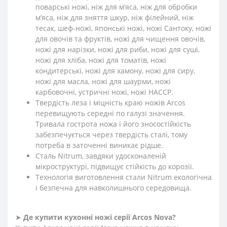
поварські ножі, ніж для м’яса, ніж для обробки
м’яса, ніж для зняття шкур, ніж філейний, ніж
тесак, шеф-ножі, японські ножі, ножі Сантоку, ножі
для овочів та фруктів, ножі для чищення овочів,
ножі для нарізки, ножі для риби, ножі для суші,
ножі для хліба, ножі для томатів, ножі
кондитерські, ножі для хамону, ножі для сиру,
ножі для масла, ножі для шаурми, ножі
карбовочні, устричні ножі, ножі HACCP.
Твердість леза і міцність краю ножів Arcos
перевищують середні по галузі значення.
Тривала гострота ножа і його зносостійкість
забезпечується через твердість сталі, тому
потреба в заточенні виникає рідше.
Сталь Nitrum, завдяки удосконаленій
мікроструктурі, підвищує стійкість до корозії.
Технологія виготовлення стали Nitrum екологічна
і безпечна для навколишнього середовища.
➤
Де купити кухонні ножі
серії
Arcos
Nova
?