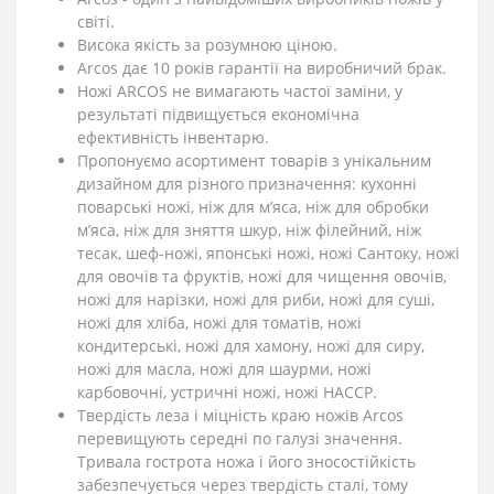
світі.
Висока якість за розумною ціною.
Arcos дає 10 років гарантії на виробничий брак.
Ножі ARCOS не вимагають частої заміни, у
результаті підвищується економічна
ефективність інвентарю.
Пропонуємо асортимент товарів з унікальним
дизайном для різного призначення: кухонні
поварські ножі, ніж для м’яса, ніж для обробки
м’яса, ніж для зняття шкур, ніж філейний, ніж
тесак, шеф-ножі, японські ножі, ножі Сантоку, ножі
для овочів та фруктів, ножі для чищення овочів,
ножі для нарізки, ножі для риби, ножі для суші,
ножі для хліба, ножі для томатів, ножі
кондитерські, ножі для хамону, ножі для сиру,
ножі для масла, ножі для шаурми, ножі
карбовочні, устричні ножі, ножі HACCP.
Твердість леза і міцність краю ножів Arcos
перевищують середні по галузі значення.
Тривала гострота ножа і його зносостійкість
забезпечується через твердість сталі, тому