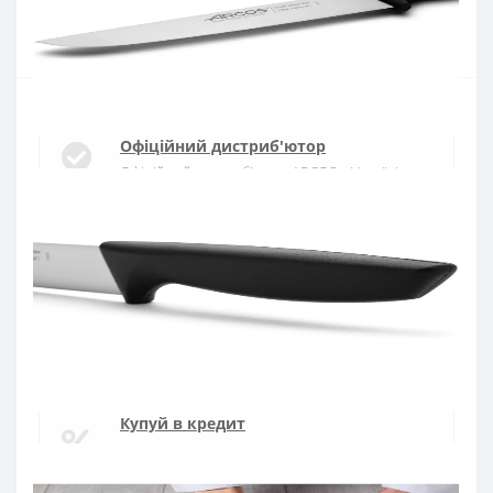
Купити
Офіційний дистриб'ютор
Офіційний дистриб'ютор ARCOS в Україні
Швидка доставка
Доставка протягом 1-3 днів по Україні
Гарантія якості
10 років гарантія на ножі
Купуй в кредит
Оплата частинами або миттєва розстрочка
від ПриватБанку