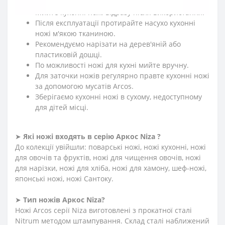
➤
Як доглядати за кухонними ножами Аркос?
Мийте кухонні ножі відразу після використання.
Після експлуатації протирайте насухо кухонні
ножі м'якою тканиною.
Рекомендуємо нарізати на дерев'яній або
пластиковій дошці.
По можливості ножі для кухні мийте вручну.
Для заточки ножів регулярно правте кухонні ножі
за допомогою мусатів Arcos.
Зберігаємо кухонні ножі в сухому, недоступному
для дітей місці.
➤
Які ножі входять в серію Аркос
Niza
?
До колекції увійшли: поварські ножі, ножі кухонні, ножі
для овочів та фруктів, ножі для чищення овочів, ножі
для нарізки, ножі для хліба, ножі для хамону, шеф-ножі,
японські ножі, ножі Сантоку.
➤
Тип ножів Аркос
Niza
?
Ножі Arcos серії Niza виготовлені з прокатної сталі
Nitrum методом штампування. Склад сталі наближений