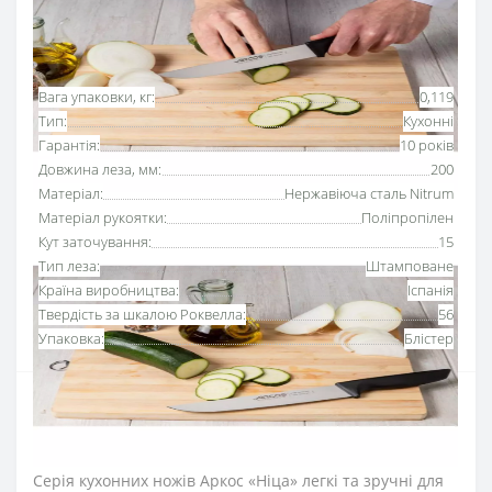
Основні характеристики
Всі характеристики
Вага упаковки, кг:
0,119
Тип:
Кухонні
Гарантія:
10 років
Довжина леза, мм:
200
Матеріал:
Нержавіюча сталь Nitrum
Матеріал рукоятки:
Поліпропілен
Кут заточування:
15
Тип леза:
Штамповане
Країна виробництва:
Іспанія
Твердість за шкалою Роквелла:
56
Упаковка:
Блістер
Ніж кухонний 200 мм серії «Ніца»
Аркос
багатофункціональний та універсальний, підходить для
подрібнення, намазування та всіх видів нарізання.
Серія кухонних ножів Аркос «Ніца» легкі та зручні для