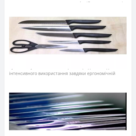
щоденного використання на професійних та домашніх
кухнях.
Лезо ножа для кухні виготовили з ексклюзивної
нержавіючої сталі NITRUM, що має надвисоку ріжучу
здатність, підвищену твердість та корозостійкість. У
результаті лезо ножа аркос довго не затуплюється, не
ржавіє, тому виріб має довгий термін служби,
забезпечуючи економічну ефективність інвентарю.
Рукоятка кухонних ножів серії «Ніца ідеальна для
інтенсивного використання завдяки ергономічній
формі з потовщенням посередині. Комфортний захват
рукоятки не перевантажує кисть руки впродовж
тривалої роботи. Рукоятку виготовили з
антиковзкого поліпропілену, що стійкий до кислот,
хлору, миючих засобів та високих температур.
≡
ЧАСТІ ПИТАННЯ ПРО КУХОННІ НОЖІ ARCOS СЕРІЇ
NIZA ?