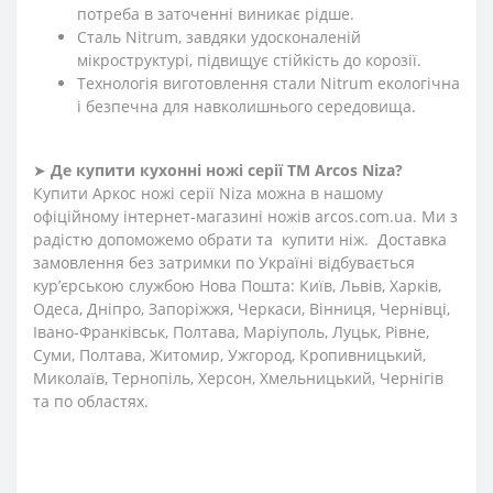
потреба в заточенні виникає рідше.
Сталь Nitrum, завдяки удосконаленій
мікроструктурі, підвищує стійкість до корозії.
Технологія виготовлення стали Nitrum екологічна
і безпечна для навколишнього середовища.
➤
Де купити кухонні ножі
серії
ТМ Arcos
Niza
?
Купити Аркос ножі серії Niza можна в нашому
офіційному інтернет-магазині ножів arcos.com.ua. Ми з
радістю допоможемо обрати та купити ніж. Доставка
замовлення без затримки по Україні відбувається
кур’єрською службою Нова Пошта: Київ, Львів, Харків,
Одеса, Дніпро, Запоріжжя, Черкаси, Вінниця, Чернівці,
Івано-Франківськ, Полтава, Маріуполь, Луцьк, Рівне,
Суми, Полтава, Житомир, Ужгород, Кропивницький,
Миколаїв, Тернопіль, Херсон, Хмельницький, Чернігів
та по областях.