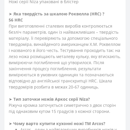
Ножі серії Niza упаковані в блістер
➤
Яка твердість
за
шкалою
Роквелла
(HRC)
?
56 HRC
При виготовленні сталевих виробів контролюється
безліч параметрів, один із найважливіших – твердість
матеріалу. Її перевіряють за допомогою спеціального
твердоміра, винайденого американцем Х.М. Роквеллом
і названого в його честь. Тестування проходить так: на
лезо ножа розміщають металеву кульку, яку втискають,
вимірюючи поглиблення що утворилося. Після
закінчення процесу поглиблення, результати
вимірюються в умовних одиницях та позначаються
відповідно до англійської транскрипції HRC. Шкала
твердомірів розбита в межах 20-67 одиниць.
➤
Тип заточки ножів Аркос серії
Niza
?
Ріжуча кромка заточується симетрично з двох сторін
під однаковим кутом 15 градусів з кожної сторони.
➤
Чому варто купити кухонні ножі ТМ Arcos?
Arcos - один з найвідоміших виробників ножів у