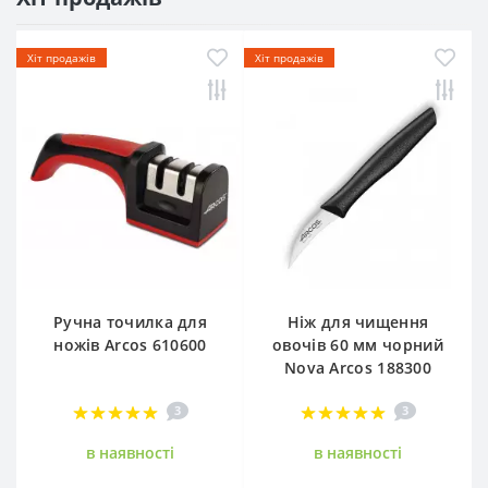
Хіт продажів
Хіт продажів
Ручна точилка для
Ніж для чищення
ножів Arcos 610600
овочів 60 мм чорний
Nova Arcos 188300
3
3
в наявностi
в наявностi