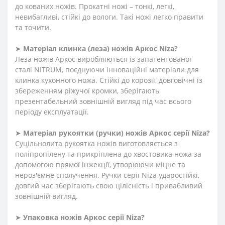
до кованих ножів. Прокатні ножі – тонкі, легкі,
невибагливі, стійкі до вологи. Такі ножі легко правити
та точити.
➤
Матеріал клинка (леза) ножів Аркос
Niza
?
Леза ножів Аркос виробляються із запатентованої
сталі NITRUM, поєднуючи інноваційні матеріали для
клинка кухонного ножа. Стійкі до корозії, довговічні із
збереженням ріжучої кромки, зберігають
презентабельний зовнішній вигляд під час всього
періоду експлуатації.
➤
Матеріал
рукоятки
(
ручки
)
ножів Аркос серії
Niza
?
Суцільнолита рукоятка ножів виготовляється з
поліпропілену та прикріплена до хвостовика ножа за
допомогою прямої інжекції, утворюючи міцне та
нероз'ємне сполучення. Ручки серії Niza ударостійкі,
довгий час зберігають свою цілісність і привабливий
зовнішній вигляд.
➤
Упаковка ножів Аркос серії
Niza
?