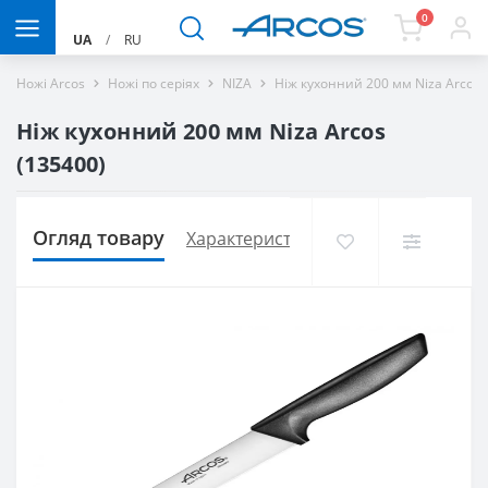
0
UA
/
RU
Ножі Arcos
Ножі по серіях
NIZA
Ніж кухонний 200 мм Niza Arcos
Ніж кухонний 200 мм Niza Arcos
(135400)
Огляд товару
Характеристики
Доставка і оплат