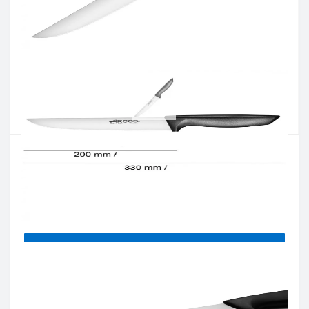
Артикул:
135400
Наявність:
Є в наявності
Кількість:
Цiна 622 грн.
-
+
КУПИТИ
Купити в один клік
Введіть номер телефону і ми передзвонимо