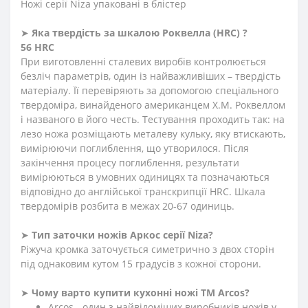
Ножі серії Niza упаковані в блістер
➤
Яка твердість
за
шкалою
Роквелла
(HRC)
?
56 HRC
При виготовленні сталевих виробів контролюється
безліч параметрів, один із найважливіших – твердість
матеріалу. Її перевіряють за допомогою спеціального
твердоміра, винайденого американцем Х.М. Роквеллом
і названого в його честь. Тестування проходить так: на
лезо ножа розміщають металеву кульку, яку втискають,
вимірюючи поглиблення, що утворилося. Після
закінчення процесу поглиблення, результати
вимірюються в умовних одиницях та позначаються
відповідно до англійської транскрипції HRC. Шкала
твердомірів розбита в межах 20-67 одиниць.
➤
Тип заточки ножів Аркос серії
Niza
?
Ріжуча кромка заточується симетрично з двох сторін
під однаковим кутом 15 градусів з кожної сторони.
➤
Чому варто купити кухонні ножі ТМ Arcos?
Arcos - один з найвідоміших виробників ножів у