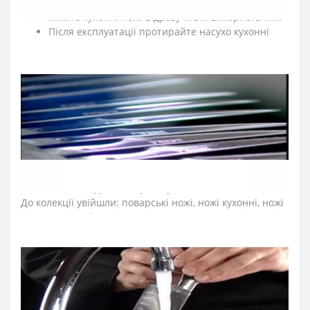
➤
Як доглядати за кухонними ножами Аркос?
Мийте кухонні ножі відразу після використання.
Після експлуатації протирайте насухо кухонні
ножі м'якою тканиною.
Рекомендуємо нарізати на дерев'яній або
пластиковій дошці.
По можливості ножі для кухні мийте вручну.
Для заточки ножів регулярно правте кухонні ножі
за допомогою мусатів Arcos.
Зберігайте кухонні ножі в сухому, недоступному
для дітей місці.
➤
Які ножі входять в серію Аркос
Niza
?
До колекції увійшли: поварські ножі, ножі кухонні, ножі
для овочів та фруктів, ножі для чищення овочів, ножі
для нарізки, ножі для хліба, ножі для хамону, шеф-ножі,
японські ножі, ножі Сантоку.
➤
Тип ножів Аркос
Niza
?
Ножі Arcos серії Niza виготовлені з прокатної сталі
Nitrum методом штампування. Склад сталі наближений