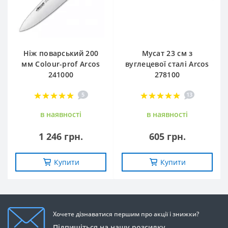
Ніж поварський 200
Мусат 23 см з
мм Сolour-prof Arcos
вуглецевої сталі Arcos
241000
278100
5
13
в наявностi
в наявностi
1 246 грн.
605 грн.
Купити
Купити
Хочете дізнаватися першим про акції і знижки?
Підпишіться на нашу розсилку