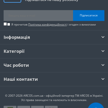
Підписатися
Я прочитав
Політика конфіденційності
і згоден з вимогами
Інформація
Категорії
Час роботи
Наші контакти
© 2007-2026 ARCOS.com.ua - офiцiйний iмпортер ТМ ARCOS в Україні.
Усi права захищенi та належать їх власникам.