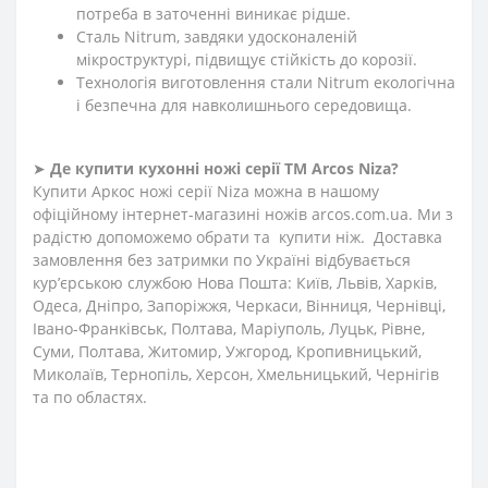
потреба в заточенні виникає рідше.
Сталь Nitrum, завдяки удосконаленій
мікроструктурі, підвищує стійкість до корозії.
Технологія виготовлення стали Nitrum екологічна
і безпечна для навколишнього середовища.
➤
Де купити кухонні ножі
серії
ТМ Arcos
Niza
?
Купити Аркос ножі серії Niza можна в нашому
офіційному інтернет-магазині ножів arcos.com.ua. Ми з
радістю допоможемо обрати та купити ніж. Доставка
замовлення без затримки по Україні відбувається
кур’єрською службою Нова Пошта: Київ, Львів, Харків,
Одеса, Дніпро, Запоріжжя, Черкаси, Вінниця, Чернівці,
Івано-Франківськ, Полтава, Маріуполь, Луцьк, Рівне,
Суми, Полтава, Житомир, Ужгород, Кропивницький,
Миколаїв, Тернопіль, Херсон, Хмельницький, Чернігів
та по областях.