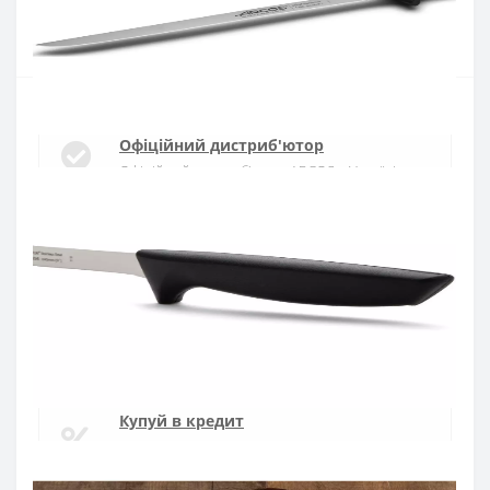
Купити
Офіційний дистриб'ютор
Офіційний дистриб'ютор ARCOS в Україні
Швидка доставка
Доставка протягом 1-3 днів по Україні
Гарантія якості
10 років гарантія на ножі
Купуй в кредит
Оплата частинами або миттєва розстрочка
від ПриватБанку