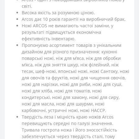
світі.
Висока якість за розумною ціною.
Arcos дає 10 років гарантії на виробничий брак.
Ножі ARCOS не вимагають частої заміни, у
результаті підвищується економічна
ефективність інвентарю.
Пропонуємо асортимент товарів з унікальним
дизайном для різного призначення: кухонні
поварські ножі, ніж для м’яса, ніж для обробки
м’яса, ніж для зняття шкур, ніж філейний, ніж
тесак, шеф-ножі, японські ножі, ножі Сантоку, ножі
для овочів та фруктів, ножі для чищення овочів,
ножі для нарізки, ножі для риби, ножі для суші,
ножі для хліба, ножі для томатів, ножі
кондитерські, ножі для хамону, ножі для сиру,
ножі для масла, ножі для шаурми, ножі
карбовочні, устричні ножі, ножі HACCP.
Твердість леза і міцність краю ножів Arcos
перевищують середні по галузі значення.
Тривала гострота ножа і його зносостійкість
забезпечується через твердість сталі, тому