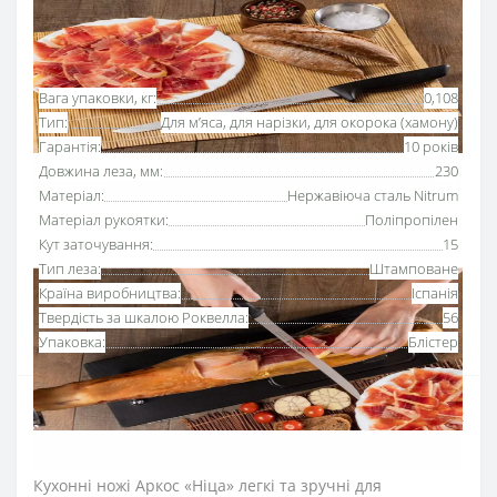
Основні характеристики
Всі характеристики
Вага упаковки, кг:
0,108
Тип:
Для м’яса, для нарізки, для окорока (хамону)
Гарантія:
10 років
Довжина леза, мм:
230
Матеріал:
Нержавіюча сталь Nitrum
Матеріал рукоятки:
Поліпропілен
Кут заточування:
15
Тип леза:
Штамповане
Країна виробництва:
Іспанія
Твердість за шкалою Роквелла:
56
Упаковка:
Блістер
Ніж для хамону 24
0 мм серії «Ніца»
Аркос
за рахунок
довгого та гнучкого леза зручний для акуратного
зрізання тонких шматків окороку.
Кухонні ножі
Аркос
«Ніца»
легкі та зручні
для