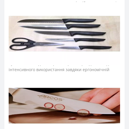
щоденного використання на професійних та домашніх
кухнях.
Лезо ножа для хамону виготовили з ексклюзивної
нержавіючої сталі NITRUM, що має надвисоку ріжучу
здатність, підвищену твердість та корозостійкість. У
результаті лезо ножа
arcos
довго не затуплюється, не
ржавіє, тому виріб має довгий термін служби,
забезпечуючи економічну ефективність інвентарю.
Рукоятка
ножа для окорока серії «Ніца»
ідеальна для
інтенсивного використання завдяки ергономічній
формі з потовщенням посередині. Комфортний захват
рукоятки не перевантажує кисть руки впродовж
тривалої роботи. Рукоятку виготовили з
антиковзкого поліпропілену, що стійкий до кислот,
хлору, миючих засобів та високих температур.
≡
ЧАСТІ ПИТАННЯ ПРО КУХОННІ НОЖІ ARCOS СЕРІЇ
NIZA ?