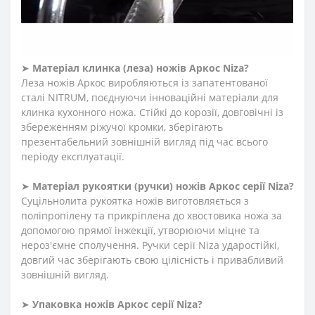
до кованих ножів. Прокатні ножі – тонкі, легкі,
невибагливі, стійкі до вологи. Такі ножі легко правити
та точити.
➤
Матеріал клинка (леза) ножів Аркос
Niza
?
Леза ножів Аркос виробляються із запатентованої
сталі NITRUM, поєднуючи інноваційні матеріали для
клинка кухонного ножа. Стійкі до корозії, довговічні із
збереженням ріжучої кромки, зберігають
презентабельний зовнішній вигляд під час всього
періоду експлуатації.
➤
Матеріал
рукоятки
(
ручки
)
ножів Аркос серії
Niza
?
Суцільнолита рукоятка ножів виготовляється з
поліпропілену та прикріплена до хвостовика ножа за
допомогою прямої інжекції, утворюючи міцне та
нероз'ємне сполучення. Ручки серії
Niza ударостійкі,
довгий час зберігають свою цілісність і привабливий
зовнішній вигляд.
➤
Упаковка ножів Аркос серії
Niza
?