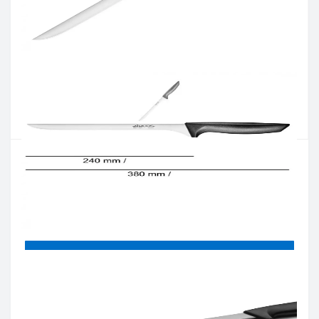
Артикул:
135600
Наявність:
Є в наявності
Кількість:
Цiна 637 грн.
-
+
КУПИТИ
Купити в один клік
Введіть номер телефону і ми передзвонимо