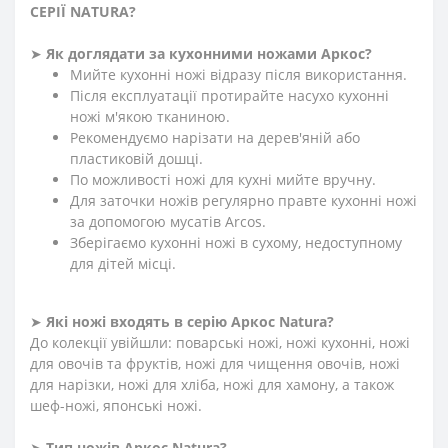
СЕРІЇ
N
ATURA
?
➤
Як доглядати за кухонними ножами Аркос?
Мийте кухонні ножі відразу після використання.
Після експлуатації протирайте насухо кухонні
ножі м'якою тканиною.
Рекомендуємо нарізати на дерев'яній або
пластиковій дошці.
По можливості ножі для кухні мийте вручну.
Для заточки ножів регулярно правте кухонні ножі
за допомогою мусатів Arcos.
Зберігаємо кухонні ножі в сухому, недоступному
для дітей місці.
➤
Які ножі входять в серію Аркос
N
atura
?
До колекції увійшли: поварські ножі, ножі кухонні, ножі
для овочів та фруктів, ножі для чищення овочів, ножі
для нарізки, ножі для хліба, ножі для хамону, а також
шеф-ножі, японські ножі.
➤
Тип ножів Аркос
N
atura
?