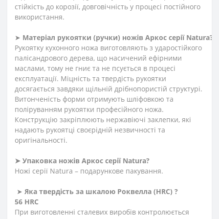
стійкість до корозії, довговічність у процесі постійного
використання.
➤
Матеріал
рукоятки
(
ручки
)
ножів
Аркос
серії
N
atura
?
Рукоятку кухонного ножа виготовляють з ударостійкого
палісандрового дерева, що насичений ефірними
маслами, тому не гниє та не псується в процесі
експлуатації. Міцність та твердість рукоятки
досягається завдяки щільній дрібнопористій структурі.
Витонченість форми отримують шліфовкою та
поліруванням рукоятки професійного ножа.
Конструкцію закріплюють нержавіючі заклепки, які
надають рукоятці своєрідній незвичності та
оригінальності.
➤
Упаковка
ножів
Аркос
серії
N
atura
?
Ножі серії Natura – подарункове пакування.
➤
Яка твердість
за
шкалою
Роквелла
(HRC)
?
56 HRC
При виготовленні сталевих виробів контролюється