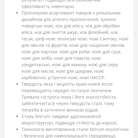
ефективність інвентарю.
Пропонуємо асортимент товарів з унікальним
дизайном для різного призначення: кухонні
поварські ножі, ніж для м’яса, ніж для обробки
м’яса, ніж для зняття шкур, ніж філейний, ніж
тесак, шеф-ножі, японські ножі, ножі Сантоку, ножі
для овочів та фруктів, ножі для чищення овочів,
ножі для нарізки, ножі для риби, ножі для суші,
ножі для хліба, ножі для томатів, ножі
кондитерські, ножі для хамону, ножі для сиру,
ножі для масла, ножі для шаурми, ножі
карбовочні, устричні ножі, ножі HACCP.
Твердість леза і міцність краю ножів Arcos
перевищують середні по галузі значення.
Тривала гострота ножа і його зносостійкість
забезпечується через твердість сталі, тому
потреба в заточенні виникає рідше.
Сталь Nitrum, завдяки удосконаленій
мікроструктурі, підвищує стійкість до корозії.
Технологія виготовлення стали Nitrum екологічна
і безпечна для навколишнього середовища.