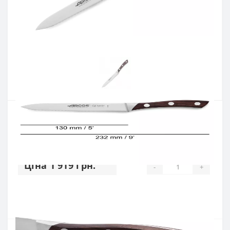
Виробник:
ARCOS
Артикул:
154910
Наявність:
немає в наявностi
Кількість:
Цiна 1 919 грн.
-
+
КУПИТИ