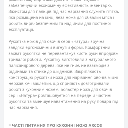
забезпечуючи економічну ефективність інвентарю.
Захистом для пальців під час нарізання служить п’ятка,
яка розміщена на кінці леза ножа для обвалки м’яса і
робить виріб безпечним та надійним для постійної
експлуатації.
Рукоятка ножів для овочів серії «Натура» зручна
завдяки ергономічній вигнутій формі. Комфортний
захват рукоятки не перевантажує кисть руки впродовж
тривалої роботи. Рукоятку виготовили з натурального
палісандрового дерева, яке не гниє, не взаємодіє з
рідинами та стійке до шкідників. Закріплюють
конструкцію рукоятки ножа для нарізання овочів міцні
нержавіючі заклепки, що сприяють довготривалій
роботі з кухонним ножем. Больстер ножа для овочів
серії «Натура» розташовується на передній частині
рукоятки та зменшує навантаження на руку повара під
час нарізання.
≡
ЧАСТІ ПИТАННЯ ПРО КУХОННІ НОЖІ ARCOS