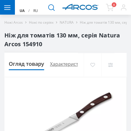
0
UA
/
RU
Ножі Arcos
Ножі по серіях
NATURA
Ніж для томатів 130 мм, сері
Ніж для томатів 130 мм, серія Natura
Arcos 154910
Огляд товару
Характеристики
Доставка і оплат