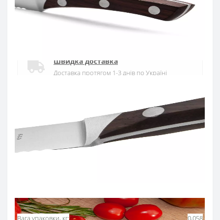
Офіційний дистриб'ютор
Офіційний дистриб'ютор ARCOS в Україні
Швидка доставка
Доставка протягом 1-3 днів по Україні
Гарантія якості
10 років гарантія на ножі
Купуй в кредит
Оплата частинами або миттєва розстрочка
від ПриватБанку
Основні характеристики
Всі характеристики
Вага упаковки, кг:
0,058