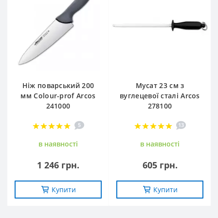
Ніж поварський 200
Мусат 23 см з
мм Сolour-prof Arcos
вуглецевої сталі Arcos
241000
278100
5
13
в наявностi
в наявностi
1 246 грн.
605 грн.
Купити
Купити