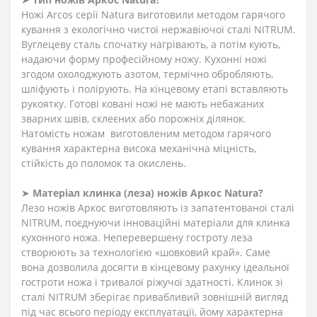
Ножі Arcos серії Natura виготовили методом гарячого
кування з екологічно чистої нержавіючої сталі NITRUM.
Вуглецеву сталь спочатку нагрівають, а потім кують,
надаючи форму професійному ножу. Кухонні ножі
згодом охолоджують азотом, термічно обробляють,
шліфують і полірують. На кінцевому етапі вставляють
рукоятку. Готові ковані ножі не мають небажаних
зварних швів, склеєних або порожніх ділянок.
Натомість ножам виготовленим методом гарячого
кування характерна висока механічна міцність,
стійкість до поломок та окислень.
➤
Матеріал клинка (леза) ножів Аркос
N
atura
?
Лезо ножів Аркос виготовляють із запатентованої сталі
NITRUM, поєднуючи інноваційні матеріали для клинка
кухонного ножа. Неперевершену гостроту леза
створюють за технологією «шовковий край». Саме
вона дозволила досягти в кінцевому рахунку ідеальної
гостроти ножа і тривалої ріжучої здатності. Клинок зі
сталі NITRUM зберігає привабливий зовнішній вигляд
під час всього періоду експлуатації, йому характерна