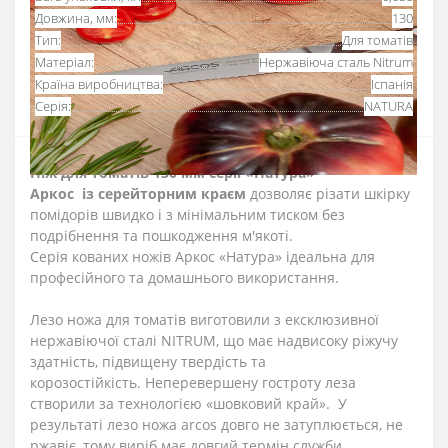
Довжина, мм:
130
Тип:
Для томатів
Матеріал:
Нержавіюча сталь Nitrum
Країна виробництва:
Іспанія
Серія:
NATURA
Ніж для томатів 130 мм серії «Натура»
Аркос
із
серейторним краєм
дозволяє різати шкірку
помідорів швидко і з мінімальним тиском без
подрібнення та пошкодження м'якоті.
Серія кованих ножів Аркос «Натура» ідеальна для
професійного та домашнього використання.
Лезо ножа для томатів виготовили з ексклюзивної
нержавіючої сталі NITRUM, що має надвисоку ріжучу
здатність, підвищену твердість та
корозостійкість.
Неперевершену гостроту леза
створили за технологією «шовковий край».
У
результаті лезо ножа
arcos
довго не затуплюється, не
ржавіє, тому виріб має довгий термін служби,