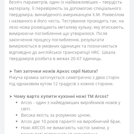
безліч параметрів, один із найважливіших – твердість
матеріалу. Її перевіряють за допомогою спеціального
твердоміра, винайденого американцем Х.М. Роквеллом
і названого в його честь. Тестування проходить так: на
лезо ножа розміщають металеву кульку, яку втискають,
вимірюючи поглиблення що утворилося. Після
закінчення процесу поглиблення, результати
вимірюються в умовних одиницях та позначаються
відповідно до англійської транскрипції HRC. Шкала
твердомірів розбита в межах 20-67 одиниць.
➤
Тип заточки ножів Аркос серії
N
atura
?
Ріжуча кромка заточується симетрично з двох сторін
під однаковим кутом 12 градусів з кожної сторони.
➤
Чому варто купити кухонні ножі ТМ Arcos?
Arcos - один з найвідоміших виробників ножів у
світі.
Висока якість за розумною ціною.
Arcos дає 10 років гарантії на виробничий брак.
Ножі ARCOS не вимагають частої заміни, у
результаті підвищується економічна