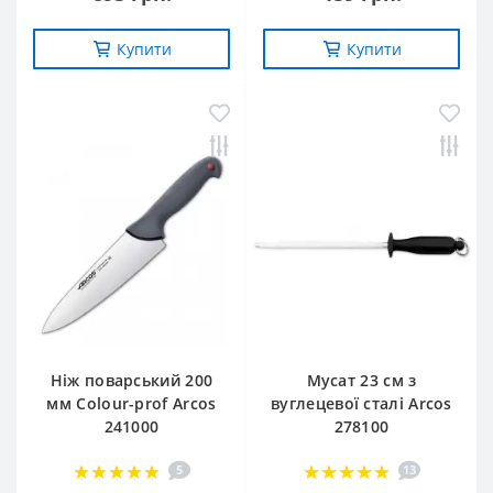
Купити
Купити
Ніж поварський 200
Мусат 23 см з
мм Сolour-prof Arcos
вуглецевої сталі Arcos
241000
278100
5
13