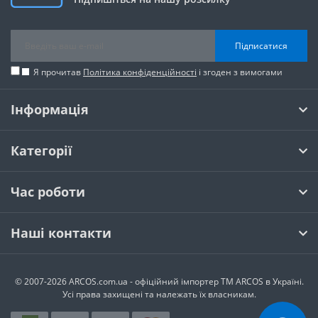
Підписатися
Я прочитав
Політика конфіденційності
і згоден з вимогами
Інформація
Категорії
Час роботи
Наші контакти
© 2007-2026 ARCOS.com.ua - офiцiйний iмпортер ТМ ARCOS в Україні.
Усi права захищенi та належать їх власникам.