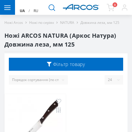
0
UA
/
RU
Ножі Arcos
Ножі по серіях
NATURA
Довжина леза, мм 125
Ножі ARCOS NATURA (Аркос Натура)
Довжина леза, мм 125
Фільтр товару