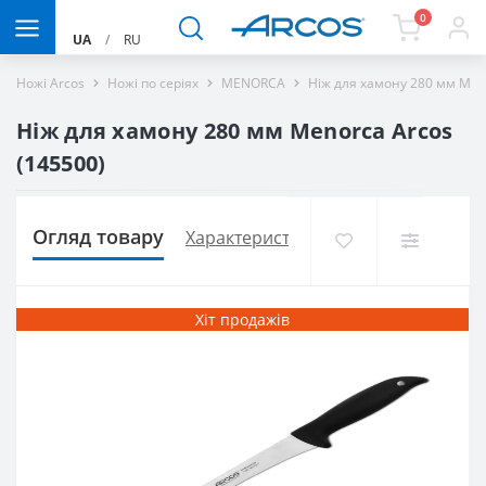
0
UA
/
RU
Ножі Arcos
Ножі по серіях
MENORCA
Ніж для хамону 280 мм Men
Ніж для хамону 280 мм Menorca Arcos
(145500)
Огляд товару
Характеристики
Доставка і оплат
Хіт продажів