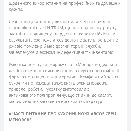
щоденного використання на професійних та домашніх
кухнях.
Лезо ножа для хамону виготовили з ексклюзивної
нержавіючої сталі NITRUM, що має надвисоку ріжучу
здатність, підвищену твердість та корозостійкість. У
результаті лезо ножа
arcos
довго не затуплюється, не
ржавіє, тому виріб має довгий термін служби,
забезпечуючи економічну ефективність інвентарю.
Рукоятка ножів
для окороку серії
«Менорка» ідеальна
для інтенсивного використання завдяки ергономічній
формі з потовщенням посередині. Комфортний захват
рукоятки не перевантажує кисть руки впродовж
тривалої роботи. Рукоятку виготовили з
антиковзкого поліпропілену, що стійкий до кислот,
хлору, миючих засобів та високих температур.
≡
ЧАСТІ ПИТАННЯ ПРО КУХОННІ НОЖІ ARCOS СЕРІЇ
MENORCA?