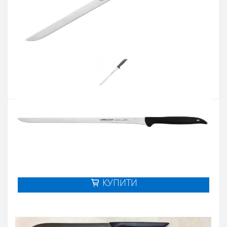
Артикул:
145500
Наявність:
Є в наявності
Кількість:
Цiна 959 грн.
-
+
КУПИТИ
Купити в один клік
Введіть номер телефону і ми передзвонимо