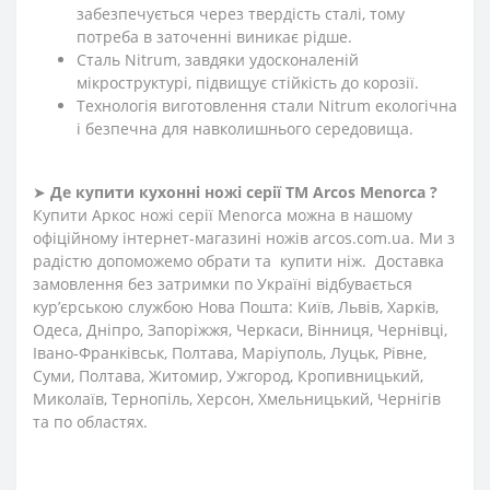
забезпечується через твердість сталі, тому
потреба в заточенні виникає рідше.
Сталь Nitrum, завдяки удосконаленій
мікроструктурі, підвищує стійкість до корозії.
Технологія виготовлення стали Nitrum екологічна
і безпечна для навколишнього середовища.
➤
Де купити кухонні ножі
серії
ТМ Arcos
Menorca ?
Купити Аркос ножі серії Menorca можна в нашому
офіційному інтернет-магазині ножів arcos.com.ua. Ми з
радістю допоможемо обрати та купити ніж. Доставка
замовлення без затримки по Україні відбувається
кур’єрською службою Нова Пошта: Київ, Львів, Харків,
Одеса, Дніпро, Запоріжжя, Черкаси, Вінниця, Чернівці,
Івано-Франківськ, Полтава, Маріуполь, Луцьк, Рівне,
Суми, Полтава, Житомир, Ужгород, Кропивницький,
Миколаїв, Тернопіль, Херсон, Хмельницький, Чернігів
та по областях.