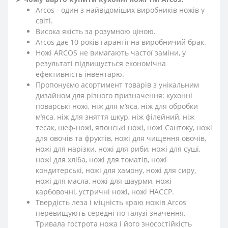
Arcos - один з найвідоміших виробників ножів у
світі.
Висока якість за розумною ціною.
Arcos дає 10 років гарантії на виробничий брак.
Ножі ARCOS не вимагають частої заміни, у
результаті підвищується економічна
ефективність інвентарю.
Пропонуємо асортимент товарів з унікальним
дизайном для різного призначення: кухонні
поварські ножі, ніж для м’яса, ніж для обробки
м’яса, ніж для зняття шкур, ніж філейний, ніж
тесак, шеф-ножі, японські ножі, ножі Сантоку, ножі
для овочів та фруктів, ножі для чищення овочів,
ножі для нарізки, ножі для риби, ножі для суші,
ножі для хліба, ножі для томатів, ножі
кондитерські, ножі для хамону, ножі для сиру,
ножі для масла, ножі для шаурми, ножі
карбовочні, устричні ножі, ножі HACCP.
Твердість леза і міцність краю ножів Arcos
перевищують середні по галузі значення.
Тривала гострота ножа і його зносостійкість