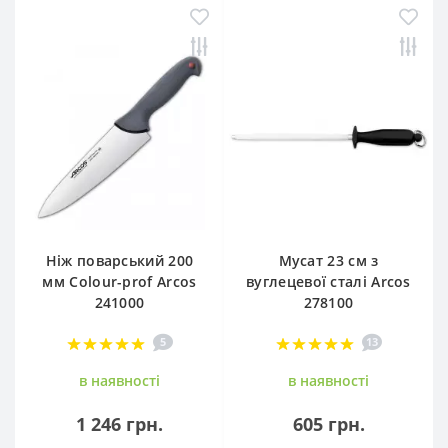
Ніж поварський 200
Мусат 23 см з
мм Сolour-prof Arcos
вуглецевої сталі Arcos
241000
278100
5
13
в наявностi
в наявностi
1 246 грн.
605 грн.