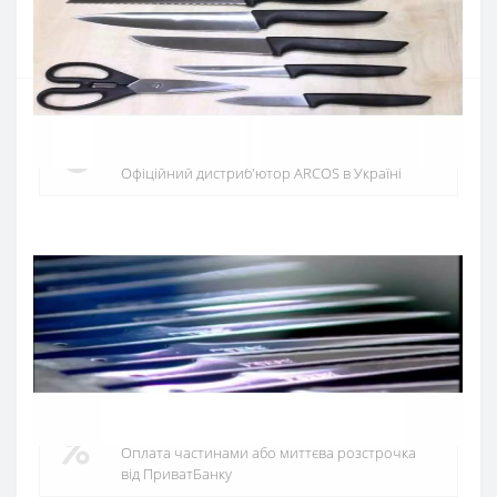
Купити
Офіційний дистриб'ютор
Офіційний дистриб'ютор ARCOS в Україні
Швидка доставка
Доставка протягом 1-3 днів по Україні
Гарантія якості
10 років гарантія на ножі
Купуй в кредит
Оплата частинами або миттєва розстрочка
від ПриватБанку