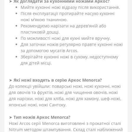
➤
Як доглядати за кухонними ножами Аркос?
Мийте кухонні ножі відразу після використання.
Після експлуатації протирайте насухо кухонні
ножі м'якою тканиною.
Рекомендуємо нарізати на дерев'яній або
пластиковій дошці.
По можливості ножі для кухні мийте вручну.
Для заточки ножів регулярно правте кухонні ножі
за допомогою мусатів Arcos.
Зберігайте кухонні ножі в сухому, недоступному
для дітей місці.
➤
Які ножі входять в серію Аркос Menorca?
До колекції увійшли: поварські ножі, ножі кухонні, ножі
для овочів та фруктів, ножі для чищення овочів, ножі
для нарізки, ножі для хліба, ножі для хамону, шеф-ножі,
японські ножі, ножі Сантоку.
➤
Тип ножів Аркос Menorca?
Ножі Arcos серії Menorca виготовлені з прокатної сталі
Nitrum методом штампування. Склад сталі наближений