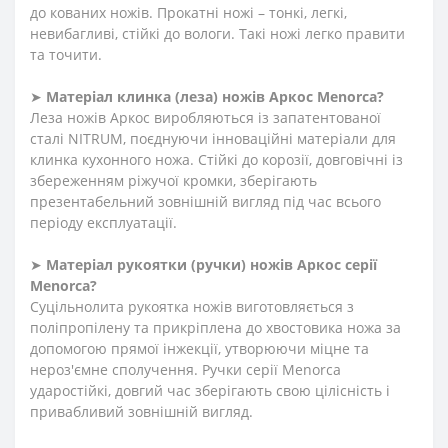
до кованих ножів. Прокатні ножі – тонкі, легкі,
невибагливі, стійкі до вологи. Такі ножі легко правити
та точити.
➤
Матеріал клинка (леза) ножів Аркос Menorca?
Леза ножів Аркос виробляються із запатентованої
сталі NITRUM, поєднуючи інноваційні матеріали для
клинка кухонного ножа. Стійкі до корозії, довговічні із
збереженням ріжучої кромки, зберігають
презентабельний зовнішній вигляд під час всього
періоду експлуатації.
➤
Матеріал
рукоятки
(
ручки
)
ножів Аркос серії
Menorca?
Суцільнолита рукоятка ножів виготовляється з
поліпропілену та прикріплена до хвостовика ножа за
допомогою прямої інжекції, утворюючи міцне та
нероз'ємне сполучення. Ручки серії
Menorca
ударостійкі,
довгий час зберігають свою цілісність і
привабливий зовнішній вигляд.