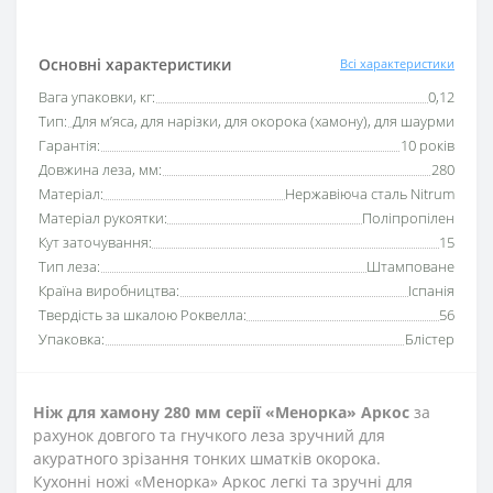
Основні характеристики
Всі характеристики
Вага упаковки, кг:
0,12
Тип:
Для м’яса, для нарізки, для окорока (хамону), для шаурми
Гарантія:
10 років
Довжина леза, мм:
280
Матеріал:
Нержавіюча сталь Nitrum
Матеріал рукоятки:
Поліпропілен
Кут заточування:
15
Тип леза:
Штамповане
Країна виробництва:
Іспанія
Твердість за шкалою Роквелла:
56
Упаковка:
Блістер
Ніж для хамону 28
0 мм серії
«Менорка»
Аркос
за
рахунок довгого та гнучкого леза зручний для
акуратного зрізання тонких шматків окорока.
Кухонні ножі
«Менорка» Аркос легкі та зручні
для