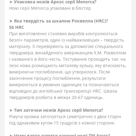
➤
Упаковка ножів Аркос серії
Menorca?
Ножі серії
Menorca
упаковані в блістер
➤
Яка твердість
за
шкалою
Роквелла
(HRC)
?
56 HRC
При виготовленні сталевих виробів контролюється
безліч параметрів, один із найважливіших – твердість
матеріалу. Її перевіряють за допомогою спеціального
твердоміра, винайденого американцем Х.М. Роквеллом
і названого в його честь. Тестування проходить так: на
лезо ножа розміщають металеву кульку, яку втискають,
вимірюючи поглиблення, що утворилося. Після
закінчення процесу поглиблення, результати
вимірюються в умовних одиницях та позначаються
відповідно до англійської транскрипції HRC. Шкала
твердомірів розбита в межах 20-67 одиниць.
➤
Тип заточки ножів Аркос серії
Menorca?
Ріжуча кромка заточується симетрично з двох сторін
під однаковим кутом 15 градусів з кожної сторони.
➤
Чому варто купити кухонні ножі ТМ Arcos?