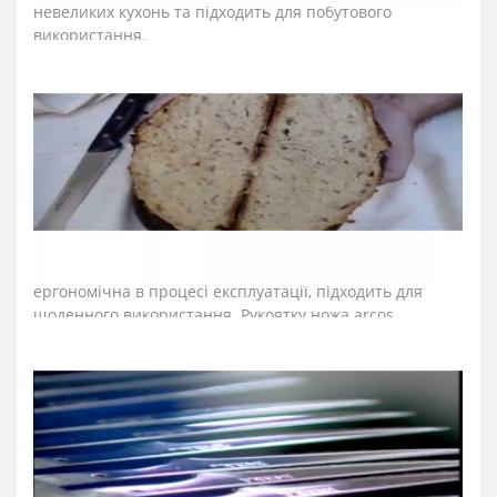
невеликих кухонь та підходить для побутового
використання.
Лезо ножа для нарізання овочів виготовили з
ексклюзивної нержавіючої сталі NITRUM, що має
надвисоку ріжучу здатність, підвищену твердість та
корозостійкість. У результаті лезо ножа для кухні довго
не затуплюється, не ржавіє, тому виріб має довгий
термін служби, забезпечуючи економічну ефективність
інвентарю.
Рукоятка ножа для овочів серії «Майтре» легка та
ергономічна в процесі експлуатації, підходить для
щоденного використання. Рукоятку ножа arcos
виготовили з ударостійкого матеріалу – антиковзкого
поліпропілену, який не створює щілин та запобігає
проникненню мікроскопічних елементів їжі.
Закріплюють конструкцію рукоятки ножа для овочів та
фруктів міцні металеві заклепки, що сприяють
довготривалій роботі з кухонним ножем. Рукоятка ножа
стійка до кислот, хлору, миючих засобів та високих