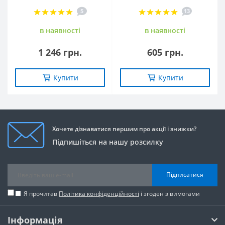
5
13
в наявностi
в наявностi
1 246 грн.
605 грн.
Купити
Купити
Хочете дізнаватися першим про акції і знижки?
Підпишіться на нашу розсилку
Підписатися
Я прочитав
Політика конфіденційності
і згоден з вимогами
Інформація