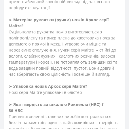
презентабельний зовнішній вигляд під час всього
періоду експлуатації.
➤
Матеріал
рукоятки
(
ручки
)
ножів Аркос серії
Maitre?
Суцільнолита рукоятка ножів виготовляється з
поліпропілену та прикріплена до хвостовика ножа за
допомогою прямої інжекції, утворюючи міцне та
нероз'ємне сполучення. Ручки серії Maitre – стійкі до
вологи, слабких лужних і кислотних розчинів, високої
температури і корозії. Не потрапляють залишки їжі та
вода завдяки повній відсутності пустот. Вони довгий
час зберігають свою цілісність і зовнішній вигляд.
➤
Упаковка ножів Аркос серії
Maitre?
Ножі серії Maitre упаковані в блістер
➤
Яка твердість
за
шкалою
Роквелла
(HRC)
?
56 HRC
При виготовленні сталевих виробів контролюється
безліч параметрів, один із найважливіших – твердість
матеріалу. Її перевіряють за допомогою спеціального