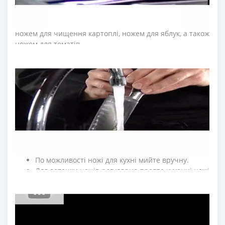
температур.
Ніж для овочів може бути ножем для чищення овочів,
ножем для чищення картоплі, ножем для яблук, а також
ножем для томатів.
≡
ЧАСТІ ПИТАННЯ ПРО КУХОННІ НОЖІ ARCOS СЕРІЇ
MAITRE
?
➤
Як доглядати за кухонними ножами Аркос?
Мийте кухонні ножі відразу після використання.
Після експлуатації протирайте насухо кухонні
ножі м'якою тканиною.
Рекомендуємо нарізати на дерев'яній або
пластиковій дошці.
По можливості ножі для кухні мийте вручну.
Для заточки ножів регулярно правте кухонні ножі
за допомогою мусатів Arcos.
Зберігаємо кухонні ножі в сухому, недоступному
для дітей місці.