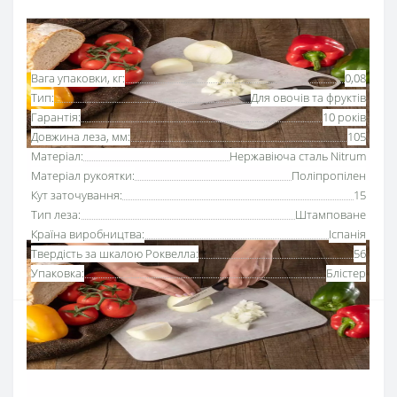
Основні характеристики
Всі характеристики
Вага упаковки, кг:
0,08
Тип:
Для овочів та фруктів
Гарантія:
10 років
Довжина леза, мм:
105
Матеріал:
Нержавіюча сталь Nitrum
Матеріал рукоятки:
Поліпропілен
Кут заточування:
15
Тип леза:
Штамповане
Країна виробництва:
Іспанія
Твердість за шкалою Роквелла:
56
Упаковка:
Блістер
Ніж для овочів 105 мм серії
«Майтре»
Аркос
розроблений для чищення та
нарізання невеликих овочів або фруктів.
Серія кухонних ножів «Майтре» Аркос ідеальна для