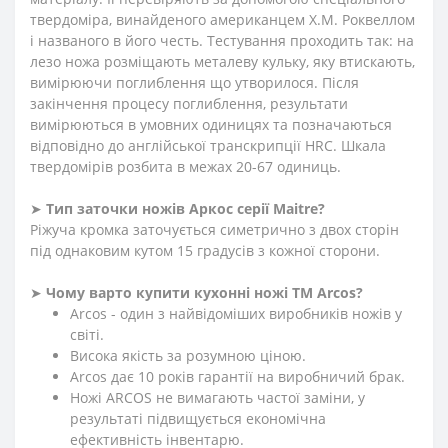
твердоміра, винайденого американцем Х.М. Роквеллом
і названого в його честь. Тестування проходить так: на
лезо ножа розміщають металеву кульку, яку втискають,
вимірюючи поглиблення що утворилося. Після
закінчення процесу поглиблення, результати
вимірюються в умовних одиницях та позначаються
відповідно до англійської транскрипції HRC. Шкала
твердомірів розбита в межах 20-67 одиниць.
➤
Тип заточки ножів Аркос серії
Maitre
?
Ріжуча кромка заточується симетрично з двох сторін
під однаковим кутом 15 градусів з кожної сторони.
➤
Чому варто купити кухонні ножі ТМ Arcos?
Arcos - один з найвідоміших виробників ножів у
світі.
Висока якість за розумною ціною.
Arcos дає 10 років гарантії на виробничий брак.
Ножі ARCOS не вимагають частої заміни, у
результаті підвищується економічна
ефективність інвентарю.