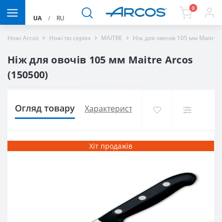
0
UA
/
RU
Ножі Arcos
Ножі по серіях
MAITRE
Ніж для овочів 105 мм Maitre 
Ніж для овочів 105 мм Maitre Arcos
(150500)
Огляд товару
Характеристики
Доставка і оплат
Хіт продажів