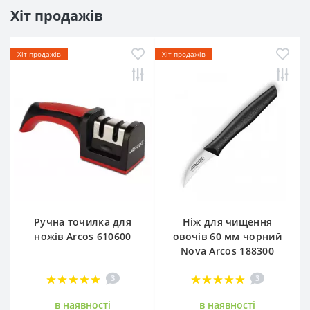
Хіт продажів
Хіт продажів
Хіт продажів
Ручна точилка для
Ніж для чищення
ножів Arcos 610600
овочів 60 мм чорний
Nova Arcos 188300
3
3
в наявностi
в наявностi