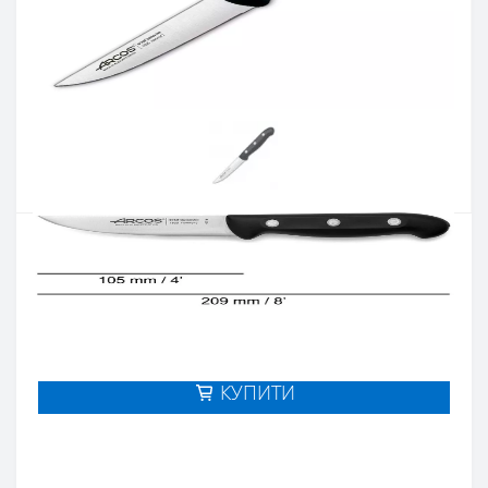
Артикул:
150500
Наявність:
Є в наявності
Кількість:
Цiна 590 грн.
-
+
КУПИТИ
Купити в один клік
Введіть номер телефону і ми передзвонимо