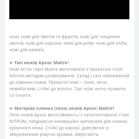
➤
Які ножі входять в професійну серію Аркос
Maitre?
До колекції увійшли професійні ножі м’ясника: для
обробки м’яса, ніж обвалювальний, ніж філейний, а
також шеф-ножі, японські ножі, ножі Сантоку, поварські
ножі, ножі для овочів та фруктів, ножі для чищення
овочів, ножі для нарізки, ножі для риби, ножі для хліба,
ножі для хамону.
➤
Тип ножів Аркос Maitre
?
Ножі Arcos серії Maitre виготовлені з прокатної сталі
Nitrum методом штампування. Склад сталі наближений
до кованих ножів. Прокатні ножі – тонкі, легкі,
невибагливі, стійкі до вологи. Такі ножі легко правити
та точити.
➤
Матеріал клинка (леза) ножів Аркос Maitre?
Лезо ножів Аркос виготовляють із запатентованої сталі
NITRUM, поєднуючи інноваційні матеріали для клинка
кухонного ножа. Стійкі до корозії, довговічні із
збереженням ріжучої кромки, зберігають