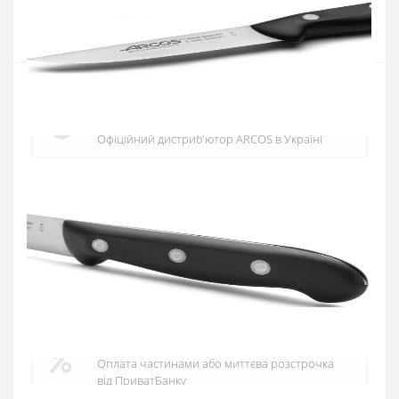
Купити
Офіційний дистриб'ютор
Офіційний дистриб'ютор ARCOS в Україні
Швидка доставка
Доставка протягом 1-3 днів по Україні
Гарантія якості
10 років гарантія на ножі
Купуй в кредит
Оплата частинами або миттєва розстрочка
від ПриватБанку