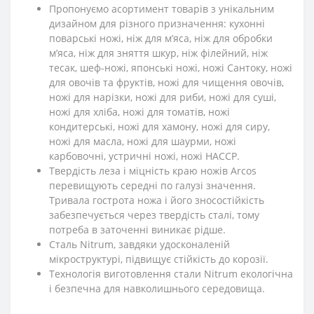
Пропонуємо асортимент товарів з унікальним
дизайном для різного призначення: кухонні
поварські ножі, ніж для м’яса, ніж для обробки
м’яса, ніж для зняття шкур, ніж філейний, ніж
тесак, шеф-ножі, японські ножі, ножі Сантоку, ножі
для овочів та фруктів, ножі для чищення овочів,
ножі для нарізки, ножі для риби, ножі для суші,
ножі для хліба, ножі для томатів, ножі
кондитерські, ножі для хамону, ножі для сиру,
ножі для масла, ножі для шаурми, ножі
карбовочні, устричні ножі, ножі HACCP.
Твердість леза і міцність краю ножів Arcos
перевищують середні по галузі значення.
Тривала гострота ножа і його зносостійкість
забезпечується через твердість сталі, тому
потреба в заточенні виникає рідше.
Сталь Nitrum, завдяки удосконаленій
мікроструктурі, підвищує стійкість до корозії.
Технологія виготовлення стали Nitrum екологічна
і безпечна для навколишнього середовища.