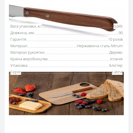
Основні характеристики
Всі характеристики
Вага упаковки, кг:
0,045
Довжина, мм:
90
Гарантія:
10 років
Матеріал:
Нержавіюча сталь Nitrum
Матеріал рукоятки:
Дерево
Країна виробництва:
Іспанія
Упаковка:
Блістер
Серія:
Latina
Лезо з нержавіючої мартенситной сталі з підвищеним
вмістом Хрому, що надає йому стійкість до корозії. Дана
сталь має мінімальну міцність 52 HRc. Ручки
виготовлені з пресованого дерева, з пластинами смоли
для поліпшення стійкості до впливу води. Штамповані
заклепки з нержавіючої сталі.