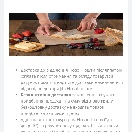
Доставка і оплата
Доставка по Україні
Замовлення, отримані до 13-00, відправляються в той
самий день. Замовлення, отримані після 13-00 та у
вихідні дні, відправляються у наступний робочий день
до 13-00.
Доставка до відділення Нової Пошти післяплатою
(оплата після отримання та огляду товару) за
рахунок покупця; вартість доставки визначається
відповідно до тарифів Нової пошти.
Безкоштовна доставка
замовлення за умови
придбання продукції на суму
від 3 000 грн
. У
безкоштовну доставку не входять товари,
придбані за акційною ціною.
Адресна доставка кур'єром Нової Пошти ("до
дверей") за рахунок покупця; вартість доставки
визначається відповідно до тарифів Нової пошти.