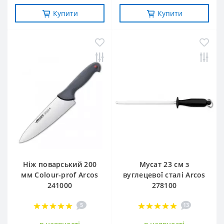
Купити
Купити
Ніж поварський 200
Мусат 23 см з
мм Сolour-prof Arcos
вуглецевої сталі Arcos
241000
278100
5
13