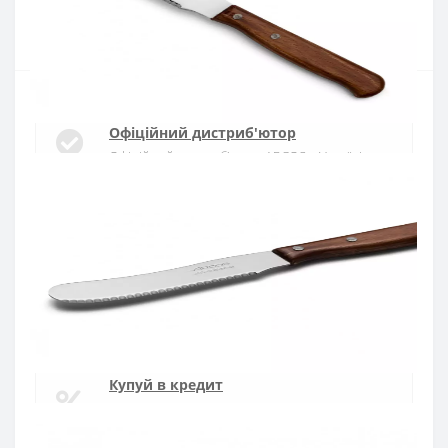
Купити
Офіційний дистриб'ютор
Офіційний дистриб'ютор ARCOS в Україні
Швидка доставка
Доставка протягом 1-3 днів по Україні
Гарантія якості
10 років гарантія на ножі
Купуй в кредит
Оплата частинами або миттєва розстрочка
від ПриватБанку