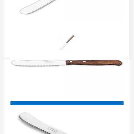
Артикул:
102701
Наявність:
Є в наявності
Кількість:
Цiна 304 грн.
-
+
КУПИТИ
Купити в один клік
Введіть номер телефону і ми передзвонимо