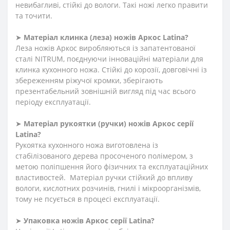
невибагливі, стійкі до вологи. Такі ножі легко правити
та точити.
➤
Матеріал клинка (леза) ножів Аркос
Latina
?
Леза ножів Аркос виробляються із запатентованої
сталі NITRUM, поєднуючи інноваційні матеріали для
клинка кухонного ножа. Стійкі до корозії, довговічні із
збереженням ріжучої кромки, зберігають
презентабельний зовнішній вигляд під час всього
періоду експлуатації.
➤
Матеріал
рукоятки
(
ручки
)
ножів Аркос серії
Latina
?
Рукоятка кухонного ножа виготовлена із
стабілізованого дерева просоченого полімером, з
метою поліпшення його фізичних та експлуатаційних
властивостей. Матеріал ручки стійкий до впливу
вологи, кислотних розчинів, гнилі і мікроорганізмів,
тому не псується в процесі експлуатації.
➤
Упаковка ножів Аркос серії
Latina
?