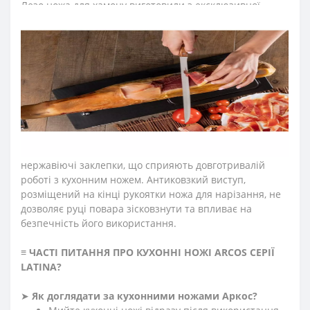
Лезо ножа для хамону виготовили з ексклюзивної
нержавіючої сталі NITRUM, що має надвисоку ріжучу
здатність, підвищену твердість та корозостійкість. У
результаті лезо ножа аркос довго не затуплюється, не
ржавіє, тому виріб має довгий термін служби,
забезпечуючи економічну ефективність інвентарю.
Рукоятку
ножів для окорока
серії
«Латина»
виготовили
зі стабілізованого дерева, яке не гниє, не взаємодіє з
рідинами та стійке до шкідників.
Закріплюють
конструкцію рукоятки ножів arcos latina міцні
нержавіючі заклепки, що сприяють довготривалій
роботі з кухонним ножем.
Антиковзкий виступ,
розміщений на кінці рукоятки ножа для нарізання, не
дозволяє руці повара зісковзнути та впливає на
безпечність його використання.
≡
ЧАСТІ ПИТАННЯ ПРО КУХОННІ НОЖІ ARCOS СЕРІЇ
LATINA
?
➤
Як доглядати за кухонними ножами Аркос?