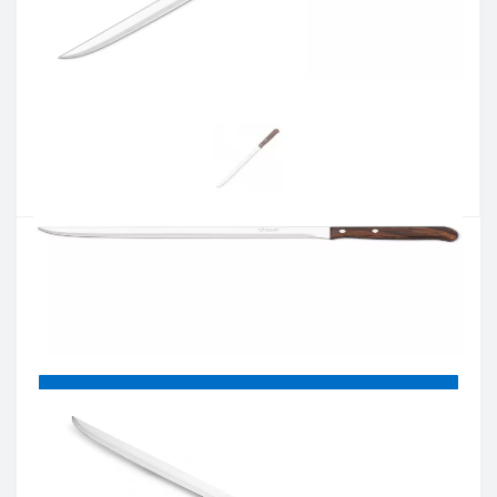
Артикул:
101301
Наявність:
Є в наявності
Кількість:
Цiна 478 грн.
-
+
КУПИТИ
Купити в один клік
Введіть номер телефону і ми передзвонимо