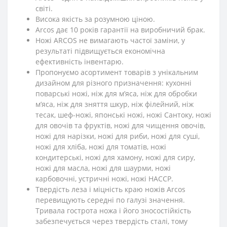
світі.
Висока якість за розумною ціною.
Arcos дає 10 років гарантії на виробничий брак.
Ножі ARCOS не вимагають частої заміни, у
результаті підвищується економічна
ефективність інвентарю.
Пропонуємо асортимент товарів з унікальним
дизайном для різного призначення: кухонні
поварські ножі, ніж для м’яса, ніж для обробки
м’яса, ніж для зняття шкур, ніж філейний, ніж
тесак, шеф-ножі, японські ножі, ножі Сантоку, ножі
для овочів та фруктів, ножі для чищення овочів,
ножі для нарізки, ножі для риби, ножі для суші,
ножі для хліба, ножі для томатів, ножі
кондитерські, ножі для хамону, ножі для сиру,
ножі для масла, ножі для шаурми, ножі
карбовочні, устричні ножі, ножі HACCP.
Твердість леза і міцність краю ножів Arcos
перевищують середні по галузі значення.
Тривала гострота ножа і його зносостійкість
забезпечується через твердість сталі, тому