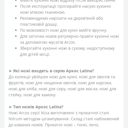
Мийте кухонні ножі відразу після використання.
Після експлуатації протирайте насухо кухонні
ножі м'якою тканиною.
Рекомендуємо нарізати на дерев'яній або
пластиковій дошці.
По можливості ножі для кухні мийте вручну.
Для заточки ножів регулярно правте кухонні ножі
за допомогою мусатів Arcos.
Зберігайте кухонні ножі в сухому, недоступному
для дітей місці.
➤
Які ножі входять в серію Аркос
Latina
?
До колекції увійшли ножі для кухні, ножі для овочів та
фруктів, ножі для чищення овочів, ножі для нарізки,
ножі для хліба, ножі для сиру, ножі для масла, ножі для
стейку, ножі для хамону.
➤
Тип ножів Аркос
Latina
?
Ножі Arcos серії Niza виготовлені з прокатної сталі
Nitrum методом штампування. Склад сталі наближений
до кованих ножів. Прокатні ножі – тонкі, легкі,