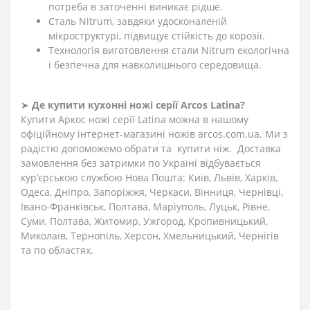
потреба в заточенні виникає рідше.
Сталь Nitrum, завдяки удосконаленій
мікроструктурі, підвищує стійкість до корозії.
Технологія виготовлення стали Nitrum екологічна
і безпечна для навколишнього середовища.
➤
Де купити кухонні ножі
серії
Arcos
Latina
?
Купити Аркос ножі серії Latina можна в нашому
офіційному інтернет-магазині ножів arcos.com.ua. Ми з
радістю допоможемо обрати та купити ніж. Доставка
замовлення без затримки по Україні відбувається
кур’єрською службою Нова Пошта: Київ, Львів, Харків,
Одеса, Дніпро, Запоріжжя, Черкаси, Вінниця, Чернівці,
Івано-Франківськ, Полтава, Маріуполь, Луцьк, Рівне,
Суми, Полтава, Житомир, Ужгород, Кропивницький,
Миколаїв, Тернопіль, Херсон, Хмельницький, Чернігів
та по областях.