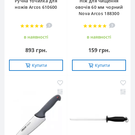
Ручна точилка для
Ніж для чищення
ножів Arcos 610600
овочів 60 мм чорний
Nova Arcos 188300
3
3
в наявностi
в наявностi
893 грн.
159 грн.
Купити
Купити