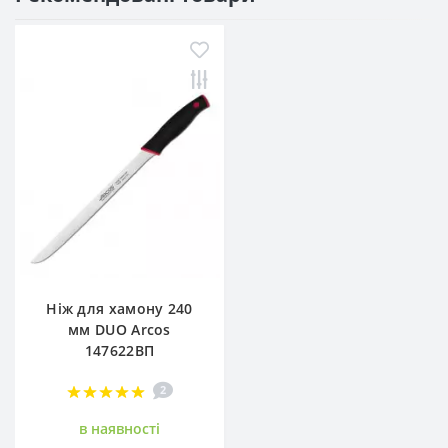
-10%
Ніж для хамону 240
мм DUO Arcos
147622ВП
2
в наявностi