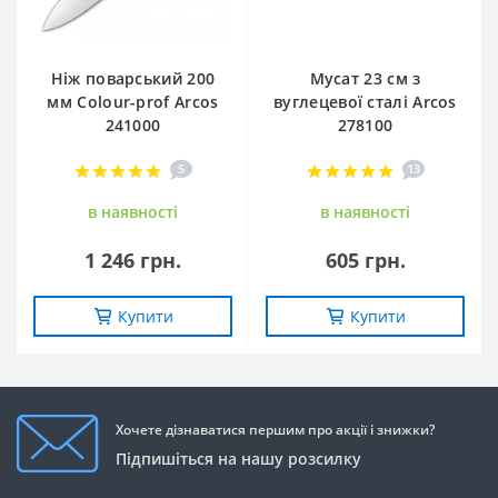
Ніж поварський 200
Мусат 23 см з
мм Сolour-prof Arcos
вуглецевої сталі Arcos
241000
278100
5
13
в наявностi
в наявностi
1 246 грн.
605 грн.
Купити
Купити
Хочете дізнаватися першим про акції і знижки?
Підпишіться на нашу розсилку