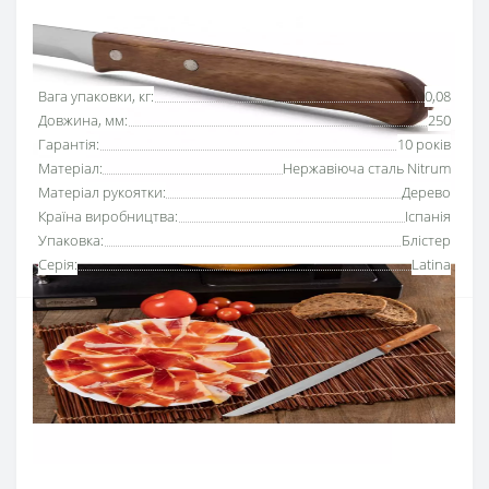
Основні характеристики
Всі характеристики
Вага упаковки, кг:
0,08
Довжина, мм:
250
Гарантія:
10 років
Матеріал:
Нержавіюча сталь Nitrum
Матеріал рукоятки:
Дерево
Країна виробництва:
Іспанія
Упаковка:
Блістер
Серія:
Latina
Ніж для хамону 250 мм серії «Латина» Аркос
за
рахунок довгого та гнучкого леза
призначений для
акуратного зрізання тонких шматків окорока.
Кухонні ножі серії Аркос
«Латина»
легкі та зручні
для
щоденного використання на професійних та домашніх
кухнях.