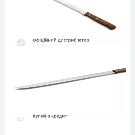
Купити
Офіційний дистриб'ютор
Офіційний дистриб'ютор ARCOS в Україні
Швидка доставка
Доставка протягом 1-3 днів по Україні
Гарантія якості
10 років гарантія на ножі
Купуй в кредит
Оплата частинами або миттєва розстрочка
від ПриватБанку