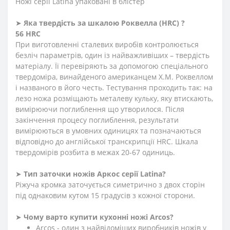
Ножі серії Latina упаковані в блістер
➤
Яка твердість
за
шкалою
Роквелла
(HRC)
?
56 HRC
При виготовленні сталевих виробів контролюється
безліч параметрів, один із найважливіших – твердість
матеріалу. Її перевіряють за допомогою спеціального
твердоміра, винайденого американцем Х.М. Роквеллом
і названого в його честь. Тестування проходить так: на
лезо ножа розміщають металеву кульку, яку втискають,
вимірюючи поглиблення що утворилося. Після
закінчення процесу поглиблення, результати
вимірюються в умовних одиницях та позначаються
відповідно до англійської транскрипції HRC. Шкала
твердомірів розбита в межах 20-67 одиниць.
➤
Тип заточки ножів Аркос серії
Latina
?
Ріжуча кромка заточується симетрично з двох сторін
під однаковим кутом 15 градусів з кожної сторони.
➤
Чому варто купити кухонні ножі Arcos?
Arcos - один з найвідоміших виробників ножів у