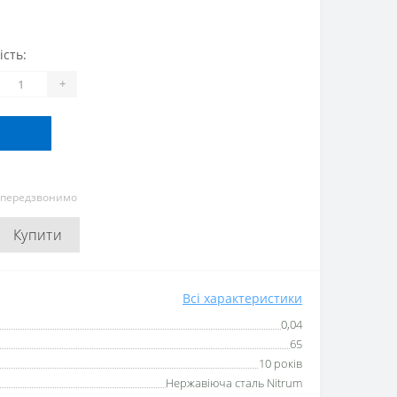
ість:
+
и передзвонимо
Купити
Всі характеристики
0,04
65
10 років
Нержавіюча сталь Nitrum