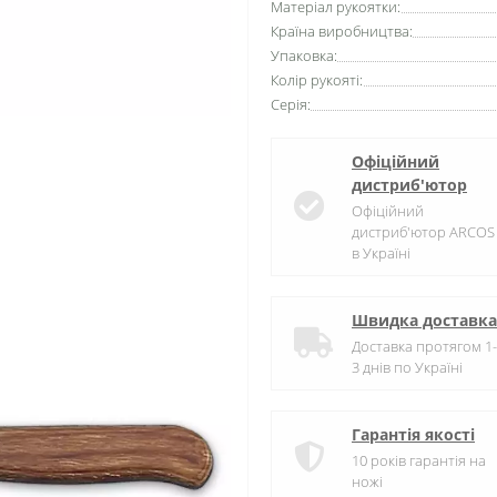
Матеріал рукоятки:
Країна виробництва:
Упаковка:
Колір рукояті:
Серія:
Офіційний
дистриб'ютор
Офіційний
дистриб'ютор ARCOS
в Україні
Швидка доставка
Доставка протягом 1-
3 днів по Україні
Гарантія якості
10 років гарантія на
ножі