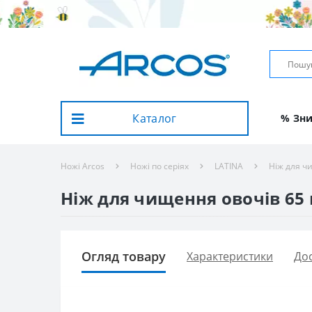
Каталог
% Зн
Ножі Arcos
Ножі по серіях
LATINA
Ніж для ч
Ніж для чищення овочів 65 м
Огляд товару
Характеристики
Дос