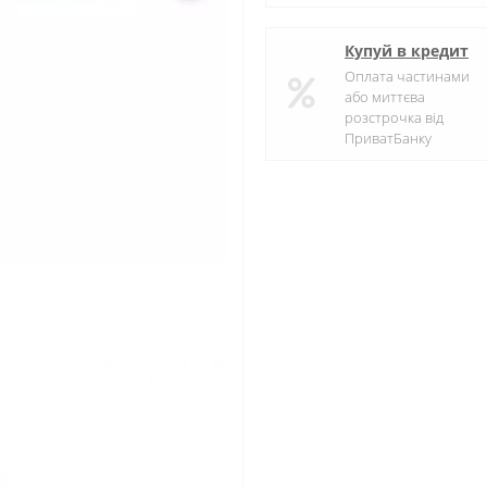
Купуй в кредит
Оплата частинами
або миттєва
розстрочка від
ПриватБанку