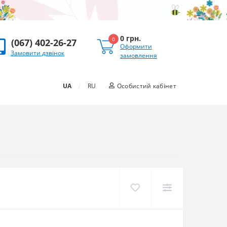
0 грн.
0
(067) 402-26-27
Оформити
Замовити дзвінок
замовлення
/
UA
RU
Особистий кабінет