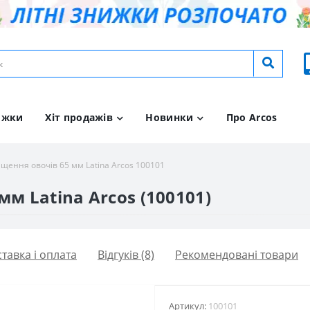
ижки
Хіт продажів
Новинки
Про Arcos
ищення овочів 65 мм Latina Arcos 100101
м Latina Arcos (100101)
тавка і оплата
Відгуків (8)
Рекомендовані товари
Артикул:
100101