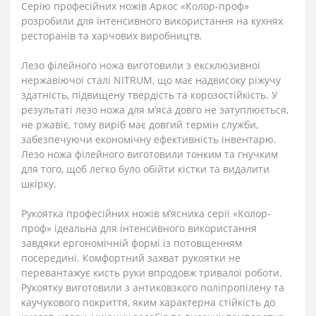
Серію професійних ножів Аркос «Колор-проф»
розробили для інтенсивного використання на кухнях
ресторанів та харчових виробництв.
Лезо філейного ножа виготовили з ексклюзивної
нержавіючої сталі NITRUM, що має надвисоку ріжучу
здатність, підвищену твердість та корозостійкість. У
результаті лезо ножа для м’яса довго не затуплюється,
не ржавіє, тому виріб має довгий термін служби,
забезпечуючи економічну ефективність інвентарю.
Лезо ножа філейного виготовили тонким та гнучким
для того, щоб легко було обійти кістки та видалити
шкірку.
Рукоятка професійних ножів м’ясника серії «Колор-
проф» ідеальна для інтенсивного використання
завдяки ергономічній формі із потовщенням
посередині. Комфортний захват рукоятки не
перевантажує кисть руки впродовж тривалої роботи.
Рукоятку виготовили з антиковзкого поліпропілену та
каучукового покриття, яким характерна стійкість до