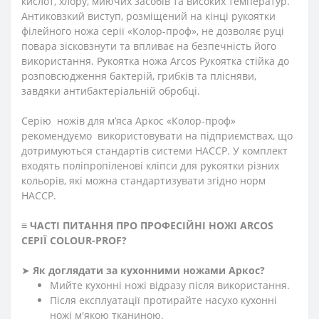
кислот, хлору, миючих засобів та високих температур.
Антиковзкий виступ, розміщений на кінці рукоятки
філейного ножа серії «Колор-проф», не дозволяє руці
повара зісковзнути та впливає на безпечність його
використання. Рукоятка ножа Аrcos Рукоятка стійка до
розповсюдження бактерій, грибків та плісняви,
завдяки антибактеріальній обробці.
Серію ножів для м’яса Аркос «Колор-проф»
рекомендуємо використовувати на підприємствах, що
дотримуються стандартів системи HACCP. У комплект
входять поліпропіленові кліпси для рукоятки різних
кольорів, які можна стандартизувати згідно норм
НАССР.
≡
ЧАСТІ ПИТАННЯ ПРО ПРОФЕСІЙНІ НОЖІ ARCOS
СЕРІЇ
СOLOUR-PROF?
➤
Як доглядати за кухонними ножами Аркос?
Мийте кухонні ножі відразу після використання.
Після експлуатації протирайте насухо кухонні
ножі м'якою тканиною.