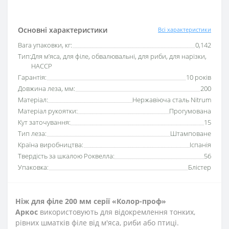
Основні характеристики
Всі характеристики
Вага упаковки, кг:
0,142
Тип:
Для м’яса, для філе, обвалювальні, для риби, для нарізки,
HACCP
Гарантія:
10 років
Довжина леза, мм:
200
Матеріал:
Нержавіюча сталь Nitrum
Матеріал рукоятки:
Прогумована
Кут заточування:
15
Тип леза:
Штамповане
Країна виробництва:
Іспанія
Твердість за шкалою Роквелла:
56
Упаковка:
Блістер
Ніж для філе 200 мм серії «Колор-проф»
Аркос
використовують для відокремлення тонких,
рівних шматків філе від м'яса, риби або птиці.