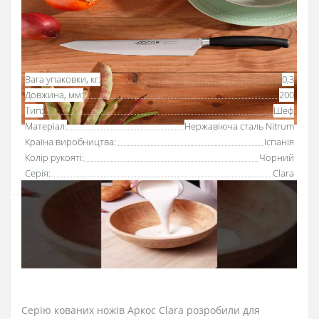
від ПриватБанку
Основні характеристики
Всі характеристики
Вага упаковки, кг:
0,3
Довжина, мм:
200
Тип:
Шеф
Матеріал:
Нержавіюча сталь Nitrum
Країна виробництва:
Іспанія
Колір рукояті:
Чорний
Серія:
Clara
Ніж поварський 200 мм Clara Arcos
призначений для
щоденного використання на кухнях ресторанів та
харчових виробництвах. Багатофункціональні шеф-
ножі підходять для шаткування овочів та фруктів,
обробки та нарізання м’яса та риби та інших робіт.
Серію кованих ножів Аркос Clara розробили для