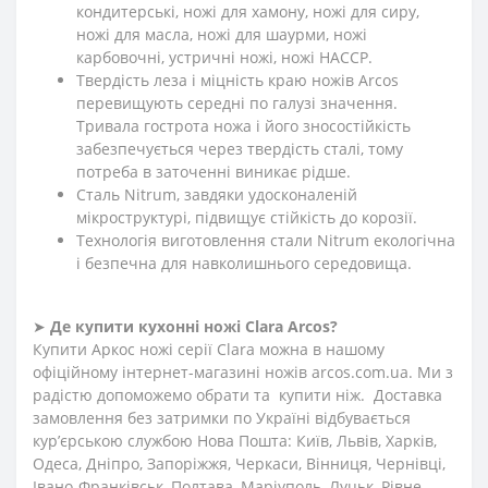
кондитерські, ножі для хамону, ножі для сиру,
ножі для масла, ножі для шаурми, ножі
карбовочні, устричні ножі, ножі HACCP.
Твердість леза і міцність краю ножів Arcos
перевищують середні по галузі значення.
Тривала гострота ножа і його зносостійкість
забезпечується через твердість сталі, тому
потреба в заточенні виникає рідше.
Сталь Nitrum, завдяки удосконаленій
мікроструктурі, підвищує стійкість до корозії.
Технологія виготовлення стали Nitrum екологічна
і безпечна для навколишнього середовища.
➤
Де купити кухонні ножі
Clara
Arcos?
Купити Аркос ножі серії Clara можна в нашому
офіційному інтернет-магазині ножів arcos.com.ua. Ми з
радістю допоможемо обрати та купити ніж. Доставка
замовлення без затримки по Україні відбувається
кур’єрською службою Нова Пошта: Київ, Львів, Харків,
Одеса, Дніпро, Запоріжжя, Черкаси, Вінниця, Чернівці,
Івано-Франківськ, Полтава, Маріуполь, Луцьк, Рівне,