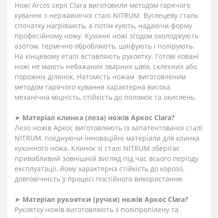
Ножі Arcos серії Clara виготовили методом гарячого
кування з нержавіючої сталі NITRUM. Вуглецеву сталь
спочатку нагрівають, а потім кують, надаючи форму
професійному ножу. Кухонні ножі згодом охолоджують
азотом, термічно обробляють, шліфують і полірують.
На кінцевому етапі вставляють рукоятку. Готові ковані
ножі не мають небажаних зварних швів, склеєних або
порожніх ділянок. Натомість ножам виготовленим
методом гарячого кування характерна висока
механічна міцність, стійкість до поломок та окислень.
➤
Матеріал клинка (леза) ножів Аркос
Clara
?
Лезо ножів Аркос виготовляють із запатентованої сталі
NITRUM, поєднуючи інноваційні матеріали для клинка
кухонного ножа. Клинок зі сталі NITRUM зберігає
привабливий зовнішній вигляд під час всього періоду
експлуатації, йому характерна стійкість до корозії,
довговічність у процесі постійного використання.
➤
Матеріал
рукоятки
(
ручки
)
ножів Аркос
Clara
?
Рукоятку ножів виготовляють з поліпропілену та