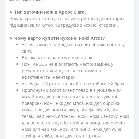
➤
Тип заточки ножів Аркос
Clara
?
Ріжуча кромка заточується симетрично з двох сторін
під однаковим кутом 12 градусів з кожної сторони.
➤
Чому варто купити кухонні ножі Arcos?
Arcos - один з найвідоміших виробників ножів у
світі.
Висока якість за розумною ціною.
Ножі ARCOS не вимагають частої заміни, у
результаті підвищується економічна
ефективність інвентарю.
Arcos дає 10 років гарантії на виробничий брак.
Пропонуємо асортимент товарів з унікальним
дизайном для різного призначення: кухонні
поварські ножі, ніж для м’яса, ніж для обробки
м’яса, ніж для зняття шкур, ніж філейний, ніж
тесак, шеф-ножі, японські ножі, ножі Сантоку, ножі
для овочів та фруктів, ножі для чищення овочів,
ножі для нарізки, ножі для риби, ножі для суші,
ножі для хліба, ножі для томатів, ножі