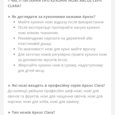
≡
ЧАСТІ ПИТАННЯ ПРО КУХОННІ НОЖІ ARCOS СЕРІЇ
CLARA?
➤
Як доглядати за кухонними ножами Аркос?
Мийте кухонні ножі відразу після використання.
Після експлуатації протирайте насухо кухонні
ножі м'якою тканиною.
Рекомендуємо нарізати на дерев'яній або
пластиковій дошці.
По можливості ножі для кухні мийте вручну.
Для заточки ножів регулярно правте кухонні ножі
за допомогою мусатів Arcos.
Зберігайте кухонні ножі в сухому, недоступному
для дітей місці.
➤
Які ножі входять в професійну серію Аркос
Clara
?
До колекції увійшли професійні шеф-ножі, ножі для
овочів та фруктів, ножі для чищення овочів, ножі для
нарізки, ножі для хліба, ножі для хамону.
➤
Тип ножів Аркос
Clara
?