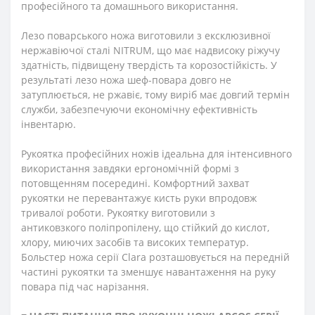
професійного та домашнього використання.
Лезо поварського ножа виготовили з ексклюзивної
нержавіючої сталі NITRUM, що має надвисоку ріжучу
здатність, підвищену твердість та корозостійкість. У
результаті лезо ножа шеф-повара довго не
затуплюється, не ржавіє, тому виріб має довгий термін
служби, забезпечуючи економічну ефективність
інвентарю.
Рукоятка професійних ножів ідеальна для інтенсивного
використання завдяки ергономічній формі з
потовщенням посередині. Комфортний захват
рукоятки не перевантажує кисть руки впродовж
тривалої роботи. Рукоятку виготовили з
антиковзкого поліпропілену, що стійкий до кислот,
хлору, миючих засобів та високих температур.
Больстер ножа серії Clara розташовується на передній
частині рукоятки та зменшує навантаження на руку
повара під час нарізання.