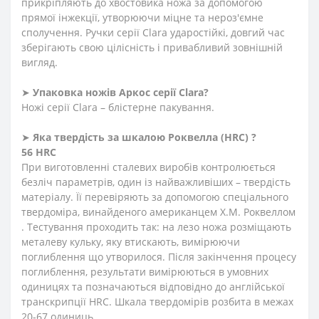
прикріпляють до хвостовика ножа за допомогою
прямої інжекції, утворюючи міцне та нероз'ємне
сполучення. Ручки серії Clara ударостійкі, довгий час
зберігають свою цілісність і привабливий зовнішній
вигляд.
➤
Упаковка ножів Аркос серії
Clara
?
Ножі серії Clara – блістерне пакування.
➤
Яка твердість
за
шкалою
Роквелла
(HRC)
?
56 HRC
При виготовленні сталевих виробів контролюється
безліч параметрів, один із найважливіших – твердість
матеріалу. Її перевіряють за допомогою спеціального
твердоміра, винайденого американцем Х.М. Роквеллом
. Тестування проходить так: на лезо ножа розміщають
металеву кульку, яку втискають, вимірюючи
поглиблення що утворилося. Після закінчення процесу
поглиблення, результати вимірюються в умовних
одиницях та позначаються відповідно до англійської
транскрипції HRC. Шкала твердомірів розбита в межах
20-67 одиниць.