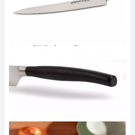
Введіть номер телефону і ми передзвонимо
Купити
Офіційний дистриб'ютор
Офіційний дистриб'ютор ARCOS в Україні
Швидка доставка
Доставка протягом 1-3 днів по Україні
Гарантія якості
10 років гарантія на ножі
Купуй в кредит
Оплата частинами або миттєва розстрочка