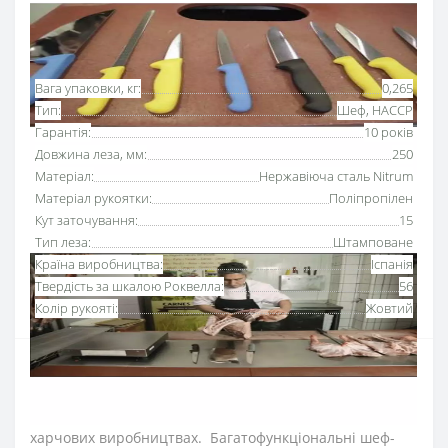
Основні характеристики
Всі характеристики
Вага упаковки, кг:
0,265
Тип:
Шеф, HACCP
Гарантія:
10 років
Довжина леза, мм:
250
Матеріал:
Нержавіюча сталь Nitrum
Матеріал рукоятки:
Поліпропілен
Кут заточування:
15
Тип леза:
Штамповане
Країна виробництва:
Іспанія
Твердість за шкалою Роквелла:
56
Колір рукояті:
Жовтий
Ніж поварський
250 мм Аркос серії «2900» з
рукояткою жовтого кольору
призначений для
щоденного використання на кухнях ресторанів та
харчових виробництвах. Багатофункціональні шеф-