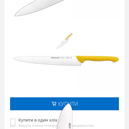
Артикул:
290800
Наявність:
Є в наявності
Кількість:
Цiна 1 180 грн.
-
+
КУПИТИ
Купити в один клік
Введіть номер телефону і ми передзвонимо