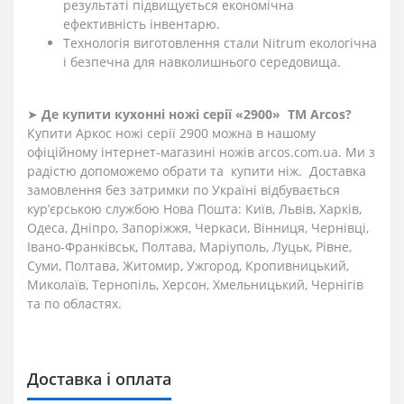
результаті підвищується економічна
ефективність інвентарю.
Технологія виготовлення стали Nitrum екологічна
і безпечна для навколишнього середовища.
➤
Де купити кухонні ножі
серії «2900»
ТМ Arcos?
Купити Аркос ножі серії 2900 можна в нашому
офіційному інтернет-магазині ножів
arcos
.
com
.
ua
. Ми з
радістю допоможемо обрати та купити ніж. Доставка
замовлення без затримки по Україні відбувається
кур’єрською службою Нова Пошта: Київ, Львів, Харків,
Одеса, Дніпро, Запоріжжя, Черкаси, Вінниця, Чернівці,
Івано-Франківськ, Полтава, Маріуполь, Луцьк, Рівне,
Суми, Полтава, Житомир, Ужгород, Кропивницький,
Миколаїв, Тернопіль, Херсон, Хмельницький, Чернігів
та по областях.
Доставка і оплата