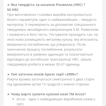
➤
Яка твердість
за
шкалою
Роквелла
(
HRC
)
?
56 HRC
При виготовленні сталевих виробів контролюється
безліч параметрів, один із найважливіших – твердість
матеріалу. Її перевіряють за допомогою спеціального
твердоміра, винайденого американцем Х.М. Роквеллом
і названого в його честь. Тестування проходить так: на
лезо ножа розміщають металеву кульку, яку втискають,
вимірюючи поглиблення
,
що утворилося. Після
закінчення процесу поглиблення, результати
вимірюються в умовних одиницях та позначаються
відповідно до англійської транскрипції HRC. Шкала
твердомірів розбита в межах 20-67 одиниць.
➤
Тип заточки ножів Аркос серії «2900»?
Ріжуча кромка заточується симетрично з двох сторін
під однаковим кутом 15 градусів з кожної сторони.
➤
Чому варто купити кухонні ножі ТМ Arcos?
Arcos - один з найвідоміших виробників ножів у
світі.