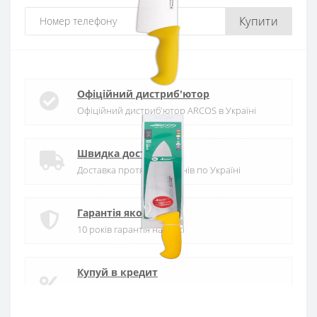
Купити
Офіційний дистриб'ютор
Офіційний дистриб'ютор ARCOS в Україні
Швидка доставка
Доставка протягом 1-3 днів по Україні
Гарантія якості
10 років гарантія на ножі
Купуй в кредит
Оплата частинами або миттєва розстрочка
від ПриватБанку