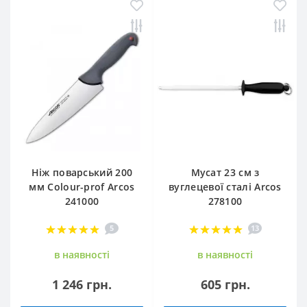
Ніж поварський 200
Мусат 23 см з
мм Сolour-prof Arcos
вуглецевої сталі Arcos
241000
278100
5
13
в наявностi
в наявностi
1 246 грн.
605 грн.