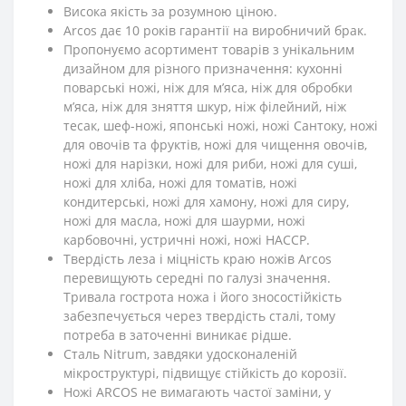
Висока якість за розумною ціною.
Arcos дає 10 років гарантії на виробничий брак.
Пропонуємо асортимент товарів з унікальним
дизайном для різного призначення: кухонні
поварські ножі, ніж для м’яса, ніж для обробки
м’яса, ніж для зняття шкур, ніж філейний, ніж
тесак, шеф-ножі, японські ножі, ножі Сантоку, ножі
для овочів та фруктів, ножі для чищення овочів,
ножі для нарізки, ножі для риби, ножі для суші,
ножі для хліба, ножі для томатів, ножі
кондитерські, ножі для хамону, ножі для сиру,
ножі для масла, ножі для шаурми, ножі
карбовочні, устричні ножі, ножі HACCP.
Твердість леза і міцність краю ножів Arcos
перевищують середні по галузі значення.
Тривала гострота ножа і його зносостійкість
забезпечується через твердість сталі, тому
потреба в заточенні виникає рідше.
Сталь Nitrum, завдяки удосконаленій
мікроструктурі, підвищує стійкість до корозії.
Ножі ARCOS не вимагають частої заміни, у