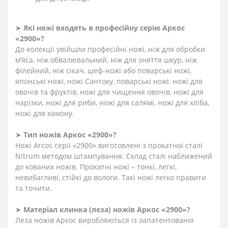
➤
Які ножі входять в професійну серію Аркос
«2900»?
До колекції увійшли професійні ножі, ніж для обробки
м’яса, ніж обвалювальний, ніж для зняття шкур, ніж
філейний, ніж сікач, шеф-ножі або поварські ножі,
японські ножі, ножі Сантоку, поварські ножі, ножі для
овочів та фруктів, ножі для чищення овочів, ножі для
нарізки, ножі для риби, ножі для салямі, ножі для хліба,
ножі для хамону.
➤
Тип ножів Аркос «2900»?
Ножі Arcos серії «2900» виготовлені з прокатної сталі
Nitrum методом штампування. Склад сталі наближений
до кованих ножів. Прокатні ножі – тонкі, легкі,
невибагливі, стійкі до вологи. Такі ножі легко правити
та точити.
➤
Матеріал клинка (леза) ножів Аркос «2900»?
Леза ножів Аркос виробляються із запатентованої