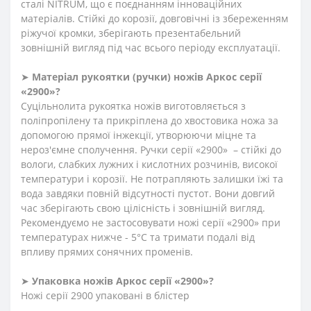
сталі NITRUM, що є поєднанням інноваційних
матеріалів. Стійкі до корозії, довговічні із збереженням
ріжучої кромки, зберігають презентабельний
зовнішній вигляд під час всього періоду експлуатації.
➤
Матеріал
рукоятки
(
ручки
)
ножів Аркос серії
«2900»?
Суцільнолита рукоятка ножів виготовляється з
поліпропілену та прикріплена до хвостовика ножа за
допомогою прямої інжекції, утворюючи міцне та
нероз'ємне сполучення. Ручки серії «2900» – стійкі до
вологи, слабких лужних і кислотних розчинів, високої
температури і корозії. Не потрапляють залишки їжі та
вода завдяки повній відсутності пустот. Вони довгий
час зберігають свою цілісність і зовнішній вигляд.
Рекомендуємо не застосовувати ножі серії «2900» при
температурах нижче - 5°С та тримати подалі від
впливу прямих сонячних променів.
➤
Упаковка ножів Аркос серії «2900»?
Ножі серії 2900 упаковані в блістер