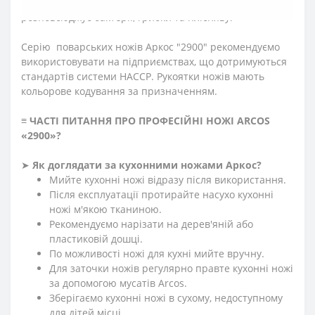
гігієнічна завдяки антибактеріальній обробці: не
розповсюджує бактерії, грибки та плісняву.
Серію поварських ножів Аркос "2900" рекомендуємо
використовувати на підприємствах, що дотримуються
стандартів системи HACCP. Рукоятки ножів мають
кольорове кодування за призначенням.
≡
ЧАСТІ ПИТАННЯ ПРО ПРОФЕСІЙНІ НОЖІ ARCOS
«2900»
?
➤
Як доглядати за кухонними ножами Аркос?
Мийте кухонні ножі відразу після використання.
Після експлуатації протирайте насухо кухонні
ножі м'якою тканиною.
Рекомендуємо нарізати на дерев'яній або
пластиковій дошці.
По можливості ножі для кухні мийте вручну.
Для заточки ножів регулярно правте кухонні ножі
за допомогою мусатів Arcos.
Зберігаємо кухонні ножі в сухому, недоступному
для дітей місці.