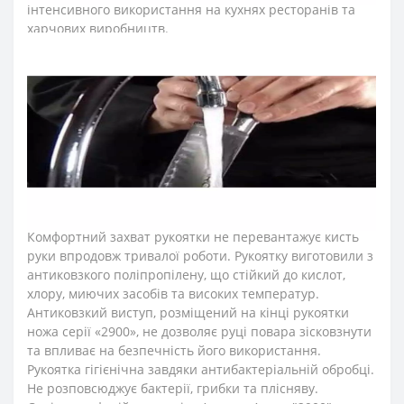
інтенсивного використання на кухнях ресторанів та
харчових виробництв.
Лезо обвалювального ножа виготовили з ексклюзивної
нержавіючої сталі NITRUM, що має надвисоку ріжучу
здатність, підвищену твердість та корозостійкість. У
результаті лезо ножа м’ясника довго не затуплюється,
не ржавіє, тому виріб має довгий термін служби,
забезпечуючи економічну ефективність інвентарю.
Рукоятка ножів для обробки м’яса і кісток"2900"
ідеальна для інтенсивного використання, завдяки
ергономічній формі із потовщенням посередині.
Комфортний захват рукоятки не перевантажує кисть
руки впродовж тривалої роботи. Рукоятку виготовили з
антиковзкого поліпропілену, що стійкий до кислот,
хлору, миючих засобів та високих температур.
Антиковзкий виступ, розміщений на кінці рукоятки
ножа серії «2900», не дозволяє руці повара зісковзнути
та впливає на безпечність його використання.
Рукоятка гігієнічна завдяки антибактеріальній обробці.
Не розповсюджує бактерії, грибки та плісняву.