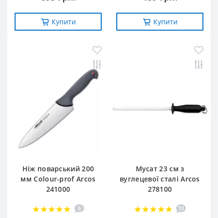
Купити
Купити
Ніж поварський 200
Мусат 23 см з
мм Сolour-prof Arcos
вуглецевої сталі Arcos
241000
278100
5
13