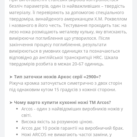
безліч параметрів, один із найважливіших – твердість
матеріалу. Її перевіряють за допомогою спеціального
твердоміра, винайденого американцем Х.М. Роквеллом
і названого в його честь. Тестування проходить так: на
лезо ножа розміщають металеву кульку, яку втискають,
вимірюючи поглиблення що утворилося. Після
закінчення процесу поглиблення, результати
вимірюються в умовних одиницях та позначаються
відповідно до англійської транскрипції HRC. Шкала
твердомірів розбита в межах 20-67 одиниць.
➤
Тип заточки ножів Аркос серії «2900»?
Ріжуча кромка заточується симетрично з двох сторін
під однаковим кутом 15 градусів з кожної сторони.
➤
Чому варто купити кухонні ножі ТМ Arcos?
Arcos - один з найвідоміших виробників ножів у
світі.
Висока якість за розумною ціною.
Arcos дає 10 років гарантії на виробничий брак.
Ножі ARCOS не вимагають частої заміни, у