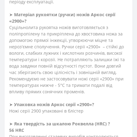
періоду експлуатації.
➤
Матеріал
рукоятки
(
ручки
)
ножів Аркос серії
«2900»?
Суцільнолита рукоятка ножів виготовляється з
поліпропілену та прикріплена до хвостовика ножа за
допомогою прямої інжекції, утворюючи міцне та
нероз'ємне сполучення. Ручки серії «2900» – стійкі до
вологи, слабких лужних і кислотних розчинів, високої
температури і корозії. Не потрапляють залишки їжі та
вода завдяки повній відсутності пустот. Вони довгий
час зберігають свою цілісність і зовнішній вигляд.
Рекомендуємо не застосовувати ножі серії «2900» при
температурах нижче - 5°С та тримати подалі від
впливу прямих сонячних променів.
➤
Упаковка ножів Аркос серії «2900»?
Ножі серії 2900 упаковані в блістер
➤
Яка твердість
за
шкалою
Роквелла
(HRC)
?
56 HRC
При виготовленні сталевих виробів контролюється