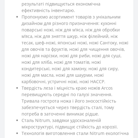
результаті підвищується економічна
ефективність інвентарю.
Пропонуємо асортимент товарів з унікальним
дизайном для різного призначення: кухонні
поварські ножі, ніж для м’яса, ніж для обробки
м’яса, ніж для зняття шкур, ніж філейний, ніж
тесак, шеф-ножі, японські ножі, ножі Сантоку, ножі
для овочів та фруктів, ножі для чищення овочів,
ножі для нарізки, ножі для риби, ножі для суші,
ножі для хліба, ножі для томатів, ножі
кондитерські, ножі для хамону, ножі для сиру,
ножі для масла, ножі для шаурми, ножі
карбовочні, устричні ножі, ножі HACCP.
Твердість леза і міцність краю ножів Arcos
перевищують середні по галузі значення.
Тривала гострота ножа і його зносостійкість
забезпечується через твердість сталі, тому
потреба в заточенні виникає рідше.
Сталь Nitrum, завдяки удосконаленій
мікроструктурі, підвищує стійкість до корозії.
Технологія виготовлення стали Nitrum екологічна