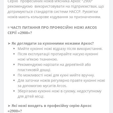
Серію професійних ножів м’ясника Аркос "2900"
рекомендуємо використовувати на підприємствах, що
дотримуються стандартів системи HACCP. Рукоятки
ножів мають кольорове кодування за призначенням.
≡
ЧАСТІ ПИТАННЯ ПРО ПРОФЕСІЙНІ НОЖІ ARCOS
СЕРІЇ «2900»
?
➤
Як доглядати за кухонними ножами Аркос?
Мийте кухонні ножі відразу після використання.
Після експлуатації протирайте насухо кухонні
ножі м'якою тканиною.
Рекомендуємо нарізати на дерев'яній або
пластиковій дошці.
По можливості ножі для кухні мийте вручну.
Для заточки ножів регулярно правте кухонні ножі
за допомогою мусатів Arcos.
Зберігаємо кухонні ножі в сухому, недоступному
для дітей місці.
➤
Які ножі входять в професійну серію Аркос
«2900»?