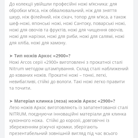
До колекції увійшли професійні ножі м’ясника: для
обробки м’яса, ніж обвалювальний, ніж для зняття
шкур, ніж філейний, ніж сікач, топор для м'яса, а також
шеф-ножі, японські ножі, ножі Сантоку, поварські ножі,
ножі для овочів та фруктів, ножі для чищення овочів,
ножі для нарізки, ножі для риби, ножі для салямі, ножі
для хліба, ножі для хамону.
➤
Тип ножів Аркос «2900»?
Ножі Arcos серії «2900» виготовлені з прокатної сталі
Nitrum методом штампування. Склад сталі наближений
до кованих ножів. Прокатні ножі – тонкі, легкі,
невибагливі, стійкі до вологи. Такі ножі легко правити
та точити.
➤
Матеріал клинка (леза) ножів Аркос «2900»?
Лезо ножів Аркос виготовляють із запатентованої сталі
NITRUM, поєднуючи інноваційні матеріали для клинка
кухонного ножа. Стійкі до корозії, довговічні із
збереженням ріжучої кромки, зберігають
презентабельний зовнішній вигляд під час всього