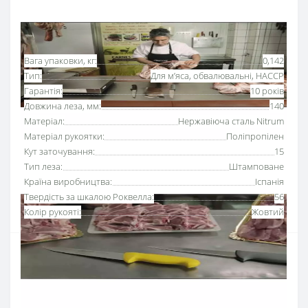
Основні характеристики
Всі характеристики
Вага упаковки, кг:
0,142
Тип:
Для м’яса, обвалювальні, HACCP
Гарантія:
10 років
Довжина леза, мм:
140
Матеріал:
Нержавіюча сталь Nitrum
Матеріал рукоятки:
Поліпропілен
Кут заточування:
15
Тип леза:
Штамповане
Країна виробництва:
Іспанія
Твердість за шкалою Роквелла:
56
Колір рукояті:
Жовтий
Ніж для обвалки м’яса 140 мм серії «2900» Аркос з
рукояткою жовтого кольору
використовують для
відділення м'яса від кісток та хрящів.
Серію професійних ножів Аркос «2900» розробили для